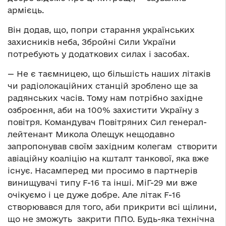
армієць.
Він додав, що, попри старання українських
захисників неба, Збройні Сили України
потребують у додаткових силах і засобах.
— Не є таємницею, що більшість наших літаків
чи радіолокаційних станцій зроблено ще за
радянських часів. Тому нам потрібно західне
озброєння, аби на 100% захистити Україну з
повітря. Командувач Повітряних Сил генерал-
лейтенант Микола Олещук нещодавно
запропонував своїм західним колегам створити
авіаційну коаліцію на кшталт танкової, яка вже
існує. Насамперед ми просимо в партнерів
винищувачі типу F-16 та інші. МіГ-29 ми вже
очікуємо і це дуже добре. Але літак F-16
створювався для того, аби прикрити всі щілини,
що не зможуть закрити ППО. Будь-яка технічна