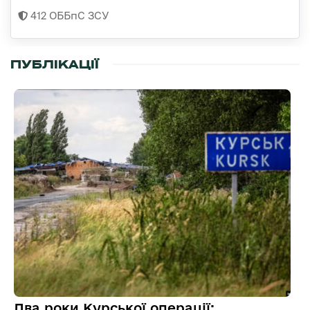
412 ОББпС ЗСУ
ПУБЛІКАЦІЇ
Два роки Курської операції: