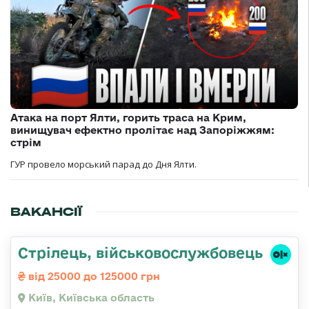
Атака на порт Ялти, горить траса на Крим,
винищувач ефектно пролітає над Запоріжжям:
стрім
ГУР провело морський парад до Дня Ялти.
ВАКАНСІЇ
Стpілець, військовослужбовець
від 25000 до 125000 грн
Київ, Київська область