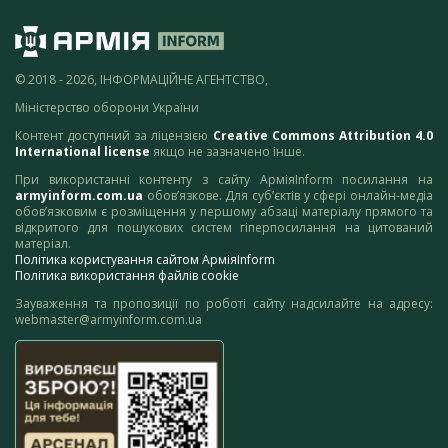
© 2018 - 2026, ІНФОРМАЦІЙНЕ АГЕНТСТВО,
Міністерство оборони України
Контент доступний за ліцензією
Creative Commons Attribution 4.0
International license
якщо не зазначено інше.
При використанні контенту з сайту АрміяInform посилання на
armyinform.com.ua
обов’язкове. Для суб’єктів у сфері онлайн-медіа
обов’язковим є розміщення у першому абзаці матеріалу прямого та
відкритого для пошукових систем гіперпосилання на цитований
матеріал.
Політика користування сайтом АрміяInform
Політика використання файлів cookie
Зауваження та пропозиції по роботі сайту надсилайте на адресу:
webmaster@armyinform.com.ua