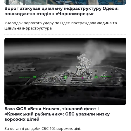
Ворог атакував цивільну інфраструктуру Одеси:
пошкоджено стадіон «Чорноморець»
Унаслідок ворожого удару по Одесі постраждала людина та
цивільна інфраструктура.
База ФСБ «Беня House», тіньовий флот і
«Кримський рубильник»: СБС уразили низку
ворожих цілей
За останні дві доби СБС 102 ворожих цілі.