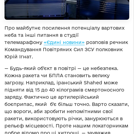
Про майбутнє посилення потенціалу вартових
неба та інші питання в студії
телемарафону
«Єдині новини»
розповів речник
Командування Повітряних Сил ЗСУ полковник
Юрій Ігнат.
— Будь-який об’єкт в повітрі — це небезпека.
Кожна ракета чи БПЛА становить велику
загрозу. Наприклад, іранський Shahed може
підняти від 15 до 40 кілограмів смертоносного
заряду. Фактично це артилерійський
боєприпас, який б’є більш точно. Варто сказати,
що вороги, аби зробити непомітними свої
ракети, використовують річки, занурюються в
рельєф місцевості. Проте нашим локаторникам
добре відомо про ці хитрощі, — зауважив