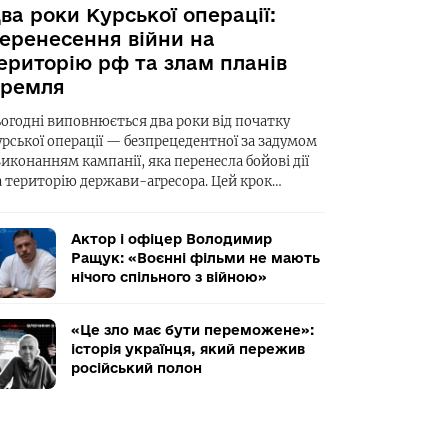
ва роки Курської операції:
еренесення війни на
ериторію рф та злам планів
ремля
ьогодні виповнюється два роки від початку
урської операції — безпрецедентної за задумом
виконанням кампанії, яка перенесла бойові дії
а територію держави-агресора. Цей крок…
Актор і офіцер Володимир
Ращук: «Воєнні фільми не мають
нічого спільного з війною»
«Це зло має бути переможене»:
історія українця, який пережив
російський полон