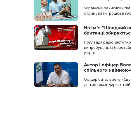
Українські захисники пі
отримувати грошове заб
На ім’я “Швидкий в
британці збираютьс
Приладдя радіочастотної 
випробувань із боротьби
у праг
Актор і офіцер Вол
спільного з війною
Офіцер батальйону «Сво
до тих командирів та вій