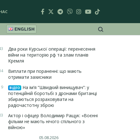
НАС
ENGLISH
43
Два роки Курської операції: перенесення
війни на територію рф та злам планів
Кремля
34
Виплати при пораненні: що мають
отримати захисники
19
На ім’я “Швидкий винищувач”: у
ВІДЕО
потенційній боротьбі з дронами британці
збираються розраховувати на
радіочастотну зброю
03
Актор і офіцер Володимир Ращук: «Воєнні
фільми не мають нічого спільного з
війною»
05.08.2026