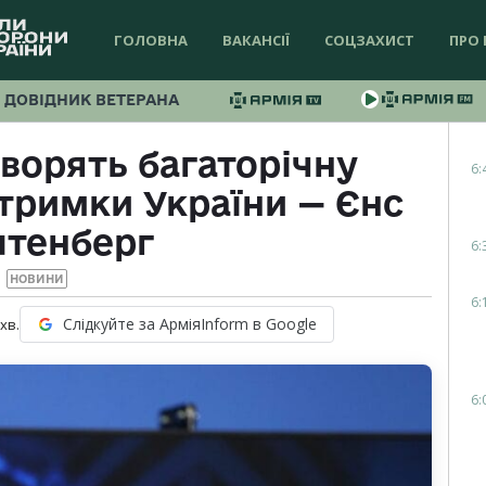
ГОЛОВНА
ВАКАНСІЇ
СОЦЗАХИСТ
ПРО 
ДОВІДНИК ВЕТЕРАНА
ворять багаторічну
6:
тримки України — Єнс
лтенберг
6:
НОВИНИ
6:
Слідкуйте за АрміяInform в Google
хв.
6: