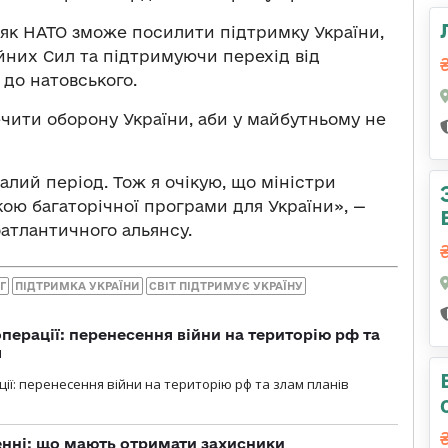
, як НАТО зможе посилити підтримку України,
них Сил та підтримуючи перехід від
до натовського.
ечити оборону України, аби у майбутньому не
лий період. Тож я очікую, що міністри
ою багаторічної програми для України», —
атлантичного альянсу.
Г
ПІДТРИМКА УКРАЇНИ
СВІТ ПІДТРИМУЄ УКРАЇНУ
перації: перенесення війни на територію рф та
я
ції: перенесення війни на територію рф та злам планів
нні: що мають отримати захисники