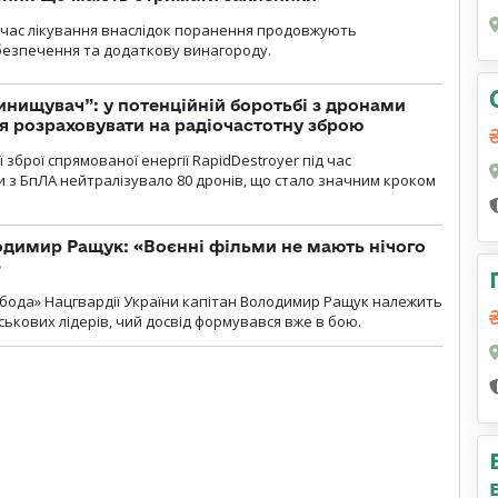
д час лікування внаслідок поранення продовжують
езпечення та додаткову винагороду.
инищувач”: у потенційній боротьбі з дронами
я розраховувати на радіочастотну зброю
зброї спрямованої енергії RapidDestroyer під час
 з БпЛА нейтралізувало 80 дронів, що стало значним кроком
одимир Ращук: «Воєнні фільми не мають нічого
»
бода» Нацгвардії України капітан Володимир Ращук належить
ськових лідерів, чий досвід формувався вже в бою.