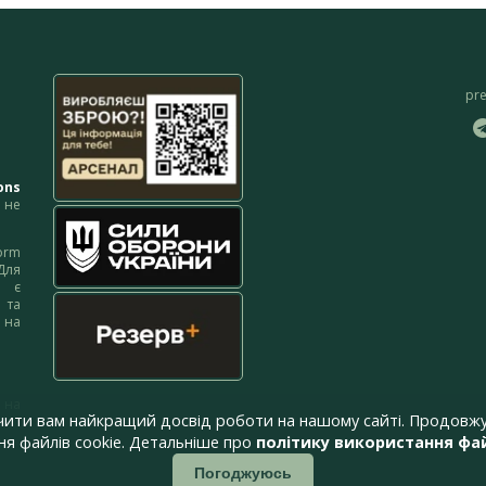
pr
ons
не
orm
Для
м є
 та
 на
 на
чити вам найкращий досвід роботи на нашому сайті. Продовжу
я файлів cookie. Детальніше про
політику використання фай
Погоджуюсь