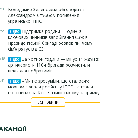
:10
Володимир Зеленський обговорив з
Александром Стуббом посилення
української ППО
:59
Підтримка родини — один із
ВІДЕО
ключових чинників запобігання СЗЧ: в
Президентській бригаді розповіли, чому
сім’я рятує від СЗЧ
:48
За чотири години — мінус 11 ждунів:
ВІДЕО
артилеристи 110-ї бригади розчистили
шлях для побратимів
:41
«Ми не зрозуміли, що сталося»:
ВІДЕО
морпіхи зірвали російську ІПСО та взяли
полонених на Костянтинівському напрямку
ВСІ НОВИНИ
АКАНСІЇ