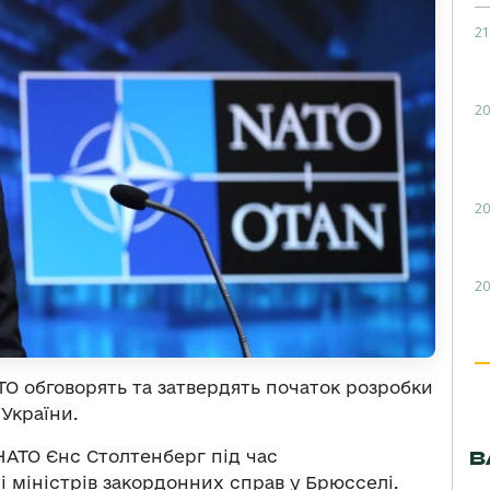
21
20
20
20
ТО обговорять та затвердять початок розробки
України.
В
АТО Єнс Столтенберг під час
 міністрів закордонних справ у Брюсселі.