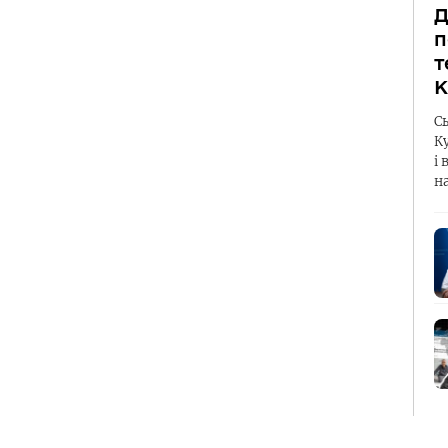
Д
п
т
К
С
К
і 
н