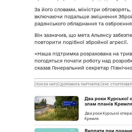
За його словами, міністри обговорять
включаючи подальше зміцнення Зброй
радянського обладнання та озброєння 
Він зазначив, що мета Альянсу забезп
повторити подібної збройної агресії.
«Наша підтримка розрахована на трива
погодяться почати роботу над розробк
сказав Генеральний секретар Північно
ГЕНСЕК НАТО
ДОПОМОГА ПАРТНЕРІВ
ЄНС СТОЛТЕНБЕР
Два роки Курської о
злам планів Кремл
Два роки Курської опера
Кремля.
Виплати при поране