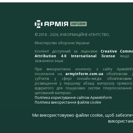
© 2018 - 2026, ІНФОРМАЦІЙНЕ АГЕНТСТВО,
Міністерство оборони України
Контент доступний за ліцензією
Creative Comm
Attribution 4.0 International license
якщо 
зазначено інше.
При використанні контенту з сайту АрміяInf
посилання на
armyinform.com.ua
обов’язкове. 
суб’єктів у сфері онлайн-медіа обов’язкови
розміщення у першому абзаці матеріалу прямого
відкритого для пошукових систем гіперпосилання
цитований матеріал.
Політика користування сайтом АрміяInform
Політика використання файлів cookie
Зауваження та пропозиції по роботі сайту надсилайте
Ми використовуємо файли cookie, щоб забезпе
адресу:
webmaster@armyinform.com.ua
використанн