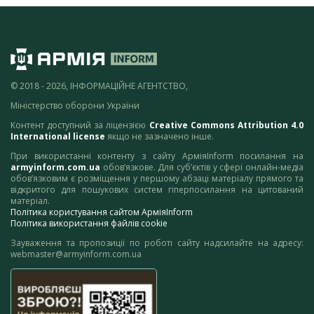
© 2018 - 2026, ІНФОРМАЦІЙНЕ АГЕНТСТВО,
Міністерство оборони України
Контент доступний за ліцензією
Creative Commons Attribution 4.0
International license
якщо не зазначено інше.
При використанні контенту з сайту АрміяInform посилання на
armyinform.com.ua
обов’язкове. Для суб’єктів у сфері онлайн-медіа
обов’язковим є розміщення у першому абзаці матеріалу прямого та
відкритого для пошукових систем гіперпосилання на цитований
матеріал.
Політика користування сайтом АрміяInform
Політика використання файлів cookie
Зауваження та пропозиції по роботі сайту надсилайте на адресу:
webmaster@armyinform.com.ua