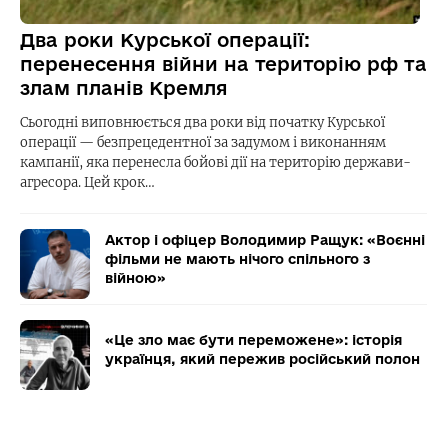
Два роки Курської операції:
перенесення війни на територію рф та
злам планів Кремля
Сьогодні виповнюється два роки від початку Курської
операції — безпрецедентної за задумом і виконанням
кампанії, яка перенесла бойові дії на територію держави-
агресора. Цей крок…
Актор і офіцер Володимир Ращук: «Воєнні
фільми не мають нічого спільного з
війною»
«Це зло має бути переможене»: історія
українця, який пережив російський полон