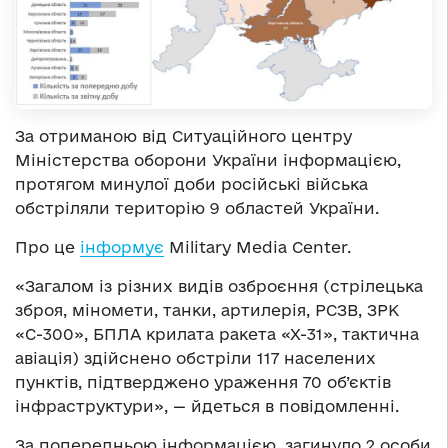
За отриманою від Ситуаційного центру
Міністерства оборони України інформацією,
протягом минулої доби російські війська
обстріляли територію 9 областей України.
Про це
інформує
Military Media Center.
«Загалом із різних видів озброєння (стрілецька
зброя, міномети, танки, артилерія, РСЗВ, ЗРК
«С-300», БПЛА крилата ракета «Х-31», тактична
авіація) здійснено обстріли 117 населених
пунктів, підтверджено ураження 70 об’єктів
інфраструктури», — йдеться в повідомленні.
За попередньою інформацією, загинуло 2 особи