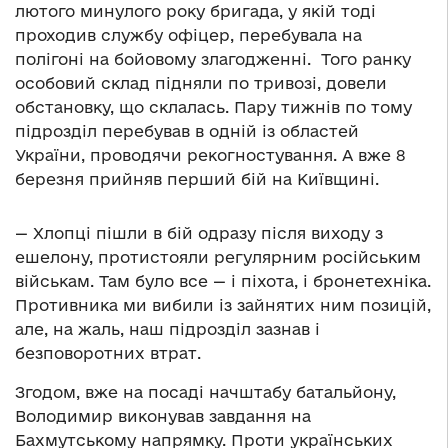
лютого минулого року бригада, у якій тоді
проходив службу офіцер, перебувала на
полігоні на бойовому злагодженні. Того ранку
особовий склад підняли по тривозі, довели
обстановку, що склалась. Пару тижнів по тому
підрозділ перебував в одній із областей
України, проводячи рекогностування. А вже 8
березня прийняв перший бій на Київщині.
— Хлопці пішли в бій одразу після виходу з
ешелону, протистояли регулярним російським
військам. Там було все — і піхота, і бронетехніка.
Противника ми вибили із зайнятих ним позицій,
але, на жаль, наш підрозділ зазнав і
безповоротних втрат.
Згодом, вже на посаді начштабу батальйону,
Володимир виконував завдання на
Бахмутському напрямку. Проти українських