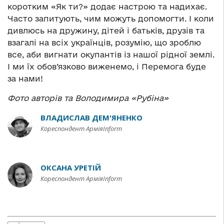
коротким «Як ти?» додає настрою та надихає.
Часто запитують, чим можуть допомогти. І коли
дивлюсь на дружину, дітей і батьків, друзів та
взагалі на всіх українців, розумію, що зроблю
все, аби вигнати окупантів із нашої рідної землі.
І ми їх обов’язково виженемо, і Перемога буде
за нами!
Фото авторів та Володимира «Рубіна»
ВЛАДИСЛАВ ДЕМ'ЯНЕНКО
Кореспондент АрміяInform
ОКСАНА УРЕТІЙ
Кореспондент АрміяInform