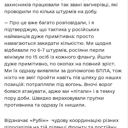
захисників працювали так звані вагнерівці, які
проводили по кілька штурмів на добу.
— Про це вже багато розповідали, і я
підтверджую, що тактика у російських
найманців дуже примітивна: просто
намагаються закидати кількістю. Ми щодня
відбивали по 6-7 штурмів, росіяни перли
мінімум по 15 осіб із кожного флангу. Йшли
дуже примітивно, по окопах на повний зріст.
Ми їх одразу виявляли за допомогою БПЛА, тож
ніхто не зміг пройти навіть пів шляху до наших
позицій: потрапляли під вогонь. Вночі ворог
боявся атакувати, адже ми «літали» і в темну
пору доби. Швидко вираховували групки
противника та одразу їх нищили.
Відзначає «Рубін» чудову координацію різних
підрозділів на тій ділянці фронту та постійну