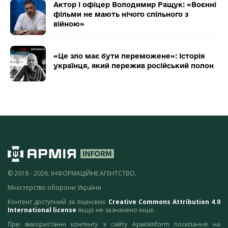
Актор і офіцер Володимир Ращук: «Воєнні
фільми не мають нічого спільного з
війною»
«Це зло має бути переможене»: історія
українця, який пережив російський полон
© 2018 - 2026, ІНФОРМАЦІЙНЕ АГЕНТСТВО,
Міністерство оборони України
Контент доступний за ліцензією
Creative Commons Attribution 4.0
International license
якщо не зазначено інше.
При використанні контенту з сайту АрміяInform посилання на