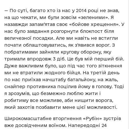
— По суті, багато хто із нас у 2014 році не знав,
на що чекати, ми були зовсім «зеленими». Я
назавжди запам’ятав своє «бойове хрещення». У
нас було завдання розгорнути блокпост біля
величезної посадки. Але ми навіть не встигли
почати облаштовуватись, як з’явився ворог. З
побратимами зайняли кругову оборону, яку
тримали впродовж 3 діб. Це був мій перший бій.
Дуже важливим було, що під час того зіткнення
ми не втратили жодного бійця. На третій день
по нас приїхав начштабу батальйону, на жаль,
снайпер противника поцілив йому в голову. Тоді
я зрозумів, що безмежно люблю жити і
робитиму все можливе, аби нищити ворога,
який захотів позбавити мене цієї можливості.
Широкомасштабне вторгнення «Рубін» зустрів
вже досвідченим воїном. Напередодні 24