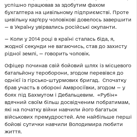
успішно працював за здобутим фахом
бухгалтера на цивільному підприємстві. Проте
цивільну кар’єру чоловікові довелось завершити
— в Україну увірвались російські окупанти.
— Коли у 2014 році в країні сталась біда, я,
жодної секунди не вагаючись, став до захисту
рідної землі, — говорить чоловік.
Офіцер починав свій бойовий шлях із місцевого
батальйону тероборони, згодом перевівся до
однієї із гірсько-штурмових бригад. Спочатку
брав участь в обороні Амвросіївки, згодом — у
боях під Бахмутом і Дебальцевим. «Рубін»
вдячний своїм більш досвідченим побратимам,
які на початку війни навчили його багатьох
військових премудростей. Але найбільше перші
бойові сутички навчили Володимира любити
життя.