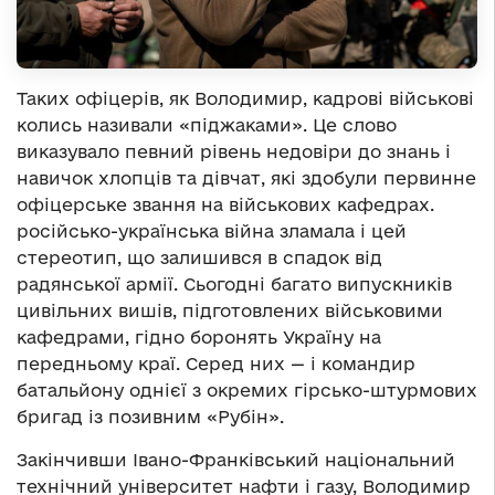
Таких офіцерів, як Володимир, кадрові військові
колись називали «піджаками». Це слово
виказувало певний рівень недовіри до знань і
навичок хлопців та дівчат, які здобули первинне
офіцерське звання на військових кафедрах.
російсько-українська війна зламала і цей
стереотип, що залишився в спадок від
радянської армії. Сьогодні багато випускників
цивільних вишів, підготовлених військовими
кафедрами, гідно боронять Україну на
передньому краї. Серед них — і командир
батальйону однієї з окремих гірсько-штурмових
бригад із позивним «Рубін».
Закінчивши Івано-Франківський національний
технічний університет нафти і газу, Володимир