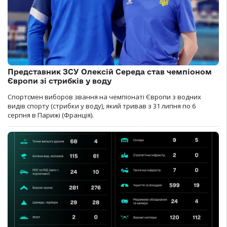
Представник ЗСУ Олексій Середа став чемпіоном
Європи зі стрибків у воду
Спортсмен виборов звання на чемпіонаті Європи з водних
видів спорту (стрибки у воду), який тривав з 31 липня по 6
серпня в Парижі (Франція).