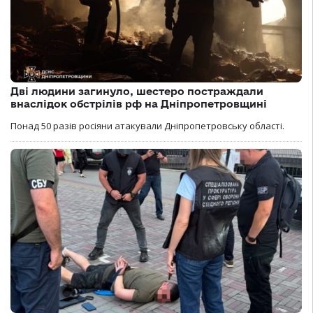
Дві людини загинуло, шестеро постраждали
внаслідок обстрілів рф на Дніпропетровщині
Понад 50 разів росіяни атакували Дніпропетровську області.