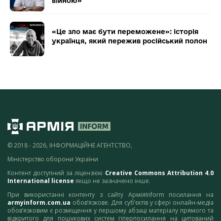
війною»
«Це зло має бути переможене»: історія
українця, який пережив російський полон
© 2018 - 2026, ІНФОРМАЦІЙНЕ АГЕНТСТВО,
Міністерство оборони України
Контент доступний за ліцензією
Creative Commons Attribution 4.0
International license
якщо не зазначено інше.
При використанні контенту з сайту АрміяInform посилання на
armyinform.com.ua
обов’язкове. Для суб’єктів у сфері онлайн-медіа
обов’язковим є розміщення у першому абзаці матеріалу прямого та
відкритого для пошукових систем гіперпосилання на цитований