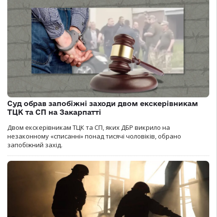
Суд обрав запобіжні заходи двом екскерівникам
ТЦК та СП на Закарпатті
Двом екскерівникам ТЦК та СП, яких ДБР викрило на
незаконному «списанні» понад тисячі чоловіків, обрано
запобіжний захід.