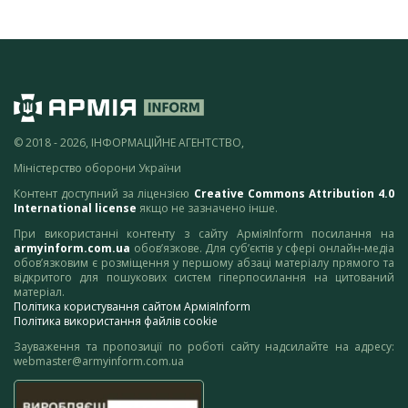
© 2018 - 2026, ІНФОРМАЦІЙНЕ АГЕНТСТВО,
Міністерство оборони України
Контент доступний за ліцензією
Creative Commons Attribution 4.0
International license
якщо не зазначено інше.
При використанні контенту з сайту АрміяInform посилання на
armyinform.com.ua
обов’язкове. Для суб’єктів у сфері онлайн-медіа
обов’язковим є розміщення у першому абзаці матеріалу прямого та
відкритого для пошукових систем гіперпосилання на цитований
матеріал.
Політика користування сайтом АрміяInform
Політика використання файлів cookie
Зауваження та пропозиції по роботі сайту надсилайте на адресу:
webmaster@armyinform.com.ua