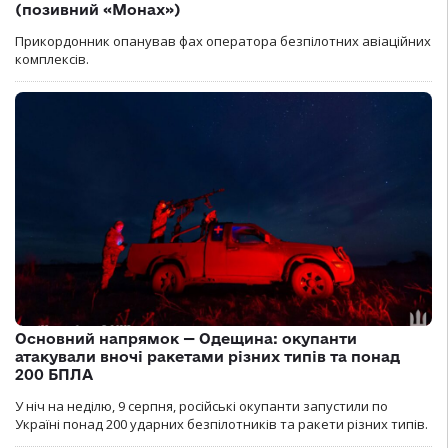
(позивний «Монах»)
Прикордонник опанував фах оператора безпілотних авіаційних
комплексів.
Основний напрямок — Одещина: окупанти
атакували вночі ракетами різних типів та понад
200 БПЛА
У ніч на неділю, 9 серпня, російські окупанти запустили по
Україні понад 200 ударних безпілотників та ракети різних типів.