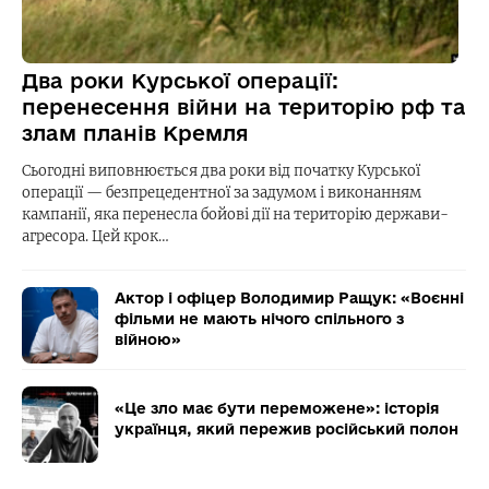
Два роки Курської операції:
перенесення війни на територію рф та
злам планів Кремля
Сьогодні виповнюється два роки від початку Курської
операції — безпрецедентної за задумом і виконанням
кампанії, яка перенесла бойові дії на територію держави-
агресора. Цей крок…
Актор і офіцер Володимир Ращук: «Воєнні
фільми не мають нічого спільного з
війною»
«Це зло має бути переможене»: історія
українця, який пережив російський полон