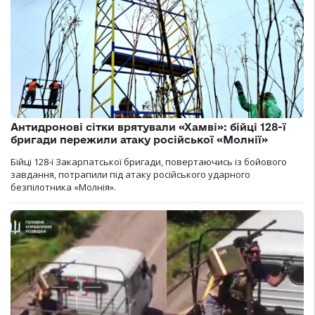
Антидронові сітки врятували «Хамві»: бійці 128-ї
бригади пережили атаку російської «Молнії»
Бійці 128-ї Закарпатської бригади, повертаючись із бойового
завдання, потрапили під атаку російського ударного
безпілотника «Молнія».