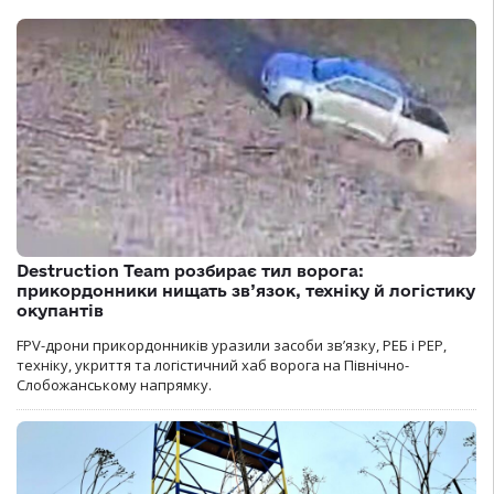
Destruction Team розбирає тил ворога:
прикордонники нищать зв’язок, техніку й логістику
окупантів
FPV-дрони прикордонників уразили засоби зв’язку, РЕБ і РЕР,
техніку, укриття та логістичний хаб ворога на Північно-
Слобожанському напрямку.