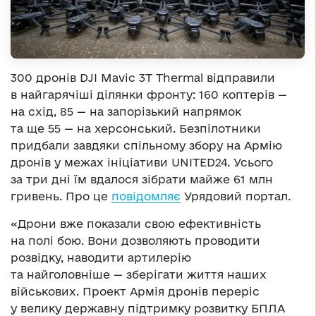
300 дронів DJI Mavic 3T Thermal відправили
в найгарячіші ділянки фронту: 160 коптерів —
на схід, 85 — на запорізький напрямок
та ще 55 — на херсонський. Безпілотники
придбали завдяки спільному збору на Армію
дронів у межах ініціативи UNITED24. Усього
за три дні їм вдалося зібрати майже 61 млн
гривень. Про це
повідомляє
Урядовий портал.
«Дрони вже показали свою ефективність
на полі бою. Вони дозволяють проводити
розвідку, наводити артилерію
та найголовніше — зберігати життя наших
військових. Проект Армія дронів переріс
у велику державну підтримку розвитку БПЛА