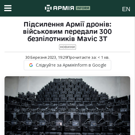
EN
Підсилення Армії дронів:
військовим передали 300
безпілотників Mavic 3T
НОВИНИ
30 Березня 2023, 19:29
Прочитаєте за:
< 1
хв.
Слідкуйте за АрміяInform в Google