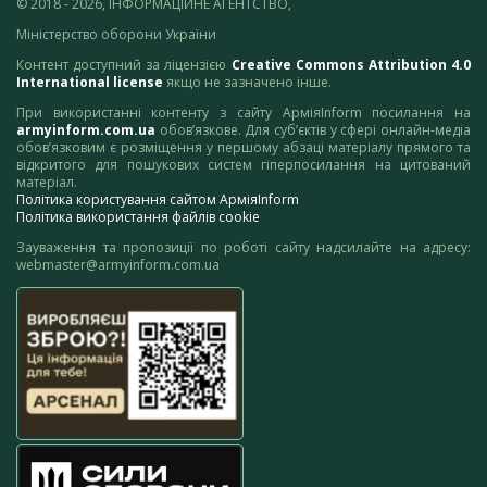
© 2018 - 2026, ІНФОРМАЦІЙНЕ АГЕНТСТВО,
Міністерство оборони України
Контент доступний за ліцензією
Creative Commons Attribution 4.0
International license
якщо не зазначено інше.
При використанні контенту з сайту АрміяInform посилання на
armyinform.com.ua
обов’язкове. Для суб’єктів у сфері онлайн-медіа
обов’язковим є розміщення у першому абзаці матеріалу прямого та
відкритого для пошукових систем гіперпосилання на цитований
матеріал.
Політика користування сайтом АрміяInform
Політика використання файлів cookie
Зауваження та пропозиції по роботі сайту надсилайте на адресу:
webmaster@armyinform.com.ua