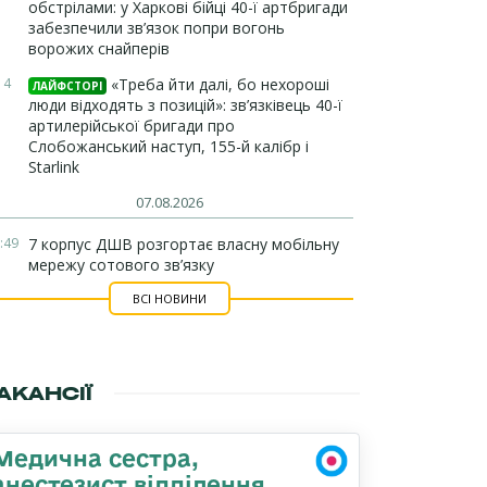
обстрілами: у Харкові бійці 40-ї артбригади
забезпечили зв’язок попри вогонь
ворожих снайперів
14
«Треба йти далі, бо нехороші
ЛАЙФСТОРІ
люди відходять з позицій»: зв’язківець 40-ї
артилерійської бригади про
Слобожанський наступ, 155-й калібр і
Starlink
07.08.2026
:49
7 корпус ДШВ розгортає власну мобільну
мережу сотового зв’язку
ВСІ НОВИНИ
АКАНСІЇ
Медична сестра,
анестезист відділення