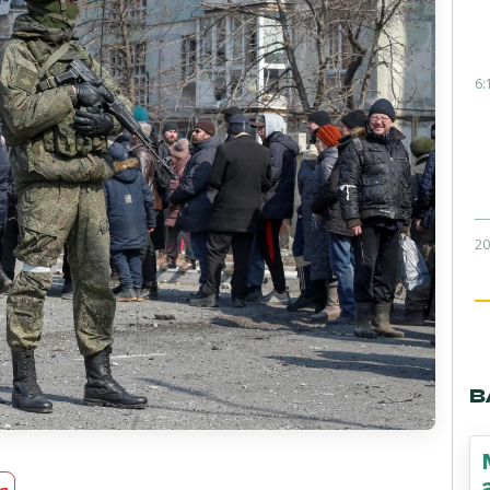
6:
20
В