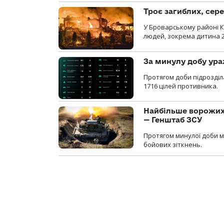
Троє загиблих, сере
У Броварському районі Ки
людей, зокрема дитина 
За минулу добу ура
Протягом доби підрозді
1716 цілей противника.
Найбільше ворожих 
— Генштаб ЗСУ
Протягом минулої доби м
бойових зіткнень.