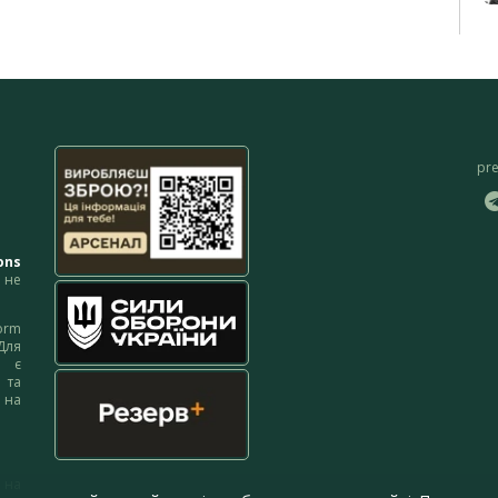
pr
ons
не
orm
Для
м є
 та
 на
 на