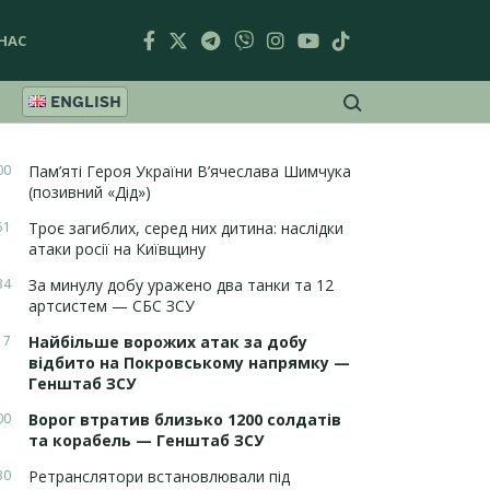
НАС
ENGLISH
00
Пам’яті Героя України В’ячеслава Шимчука
(позивний «Дід»)
51
Троє загиблих, серед них дитина: наслідки
атаки росії на Київщину
34
За минулу добу уражено два танки та 12
артсистем — СБС ЗСУ
17
Найбільше ворожих атак за добу
відбито на Покровському напрямку —
Генштаб ЗСУ
00
Ворог втратив близько 1200 солдатів
та корабель — Генштаб ЗСУ
30
Ретранслятори встановлювали під