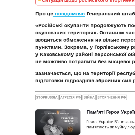
Ситуація щодо російського вторгненн
Про це
повідомляє
Генеральний штаб
«Російські окупанти продовжують п
окупованих територіях. Останнім час
вводиться обмеження на вільне пер
пунктами. Зокрема, у Горлівському р
у Каховському районі Херсонської об
не можливо потрапити без місцевої р
Зазначається, що на території респуб
підготовки підрозділів збройних сил 
STOPRUSSIA
АГРЕСІЯ РФ
ВІЙНА
ВТОРГНЕННЯ РФ
Пам’яті Героя Укра
Героя України В’ячеслав
пам’ятають як чуйну люд