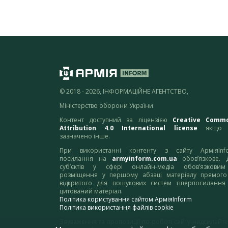
© 2018 - 2026, ІНФОРМАЦІЙНЕ АГЕНТСТВО,
Міністерство оборони України
Контент доступний за ліцензією
Creative Comm
Attribution 4.0 International license
якщо 
зазначено інше.
При використанні контенту з сайту АрміяInf
посилання на
armyinform.com.ua
обов’язкове. 
суб’єктів у сфері онлайн-медіа обов’язкови
розміщення у першому абзаці матеріалу прямого
відкритого для пошукових систем гіперпосилання
цитований матеріал.
Політика користування сайтом АрміяInform
Політика використання файлів cookie
Зауваження та пропозиції по роботі сайту надсилайте