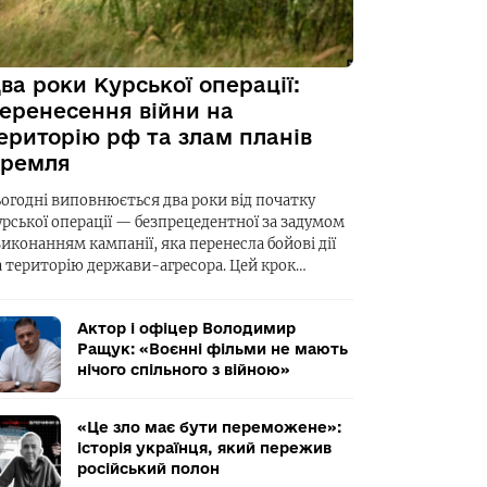
ва роки Курської операції:
еренесення війни на
ериторію рф та злам планів
ремля
ьогодні виповнюється два роки від початку
урської операції — безпрецедентної за задумом
виконанням кампанії, яка перенесла бойові дії
а територію держави-агресора. Цей крок…
Актор і офіцер Володимир
Ращук: «Воєнні фільми не мають
нічого спільного з війною»
«Це зло має бути переможене»:
історія українця, який пережив
російський полон