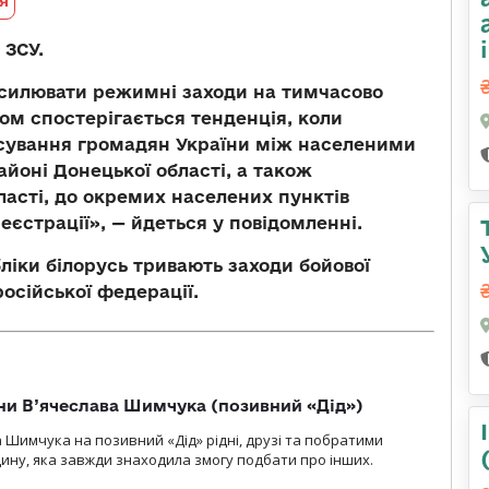
я
 ЗСУ.
осилювати режимні заходи на тимчасово
ом спостерігається тенденція, коли
есування громадян України між населеними
айоні Донецької області, а також
ласті, до окремих населених пунктів
еєстрації», — йдеться у повідомленні.
ліки білорусь тривають заходи бойової
російської федерації.
їни В’ячеслава Шимчука (позивний «Дід»)
а Шимчука на позивний «Дід» рідні, друзі та побратими
ину, яка завжди знаходила змогу подбати про інших.