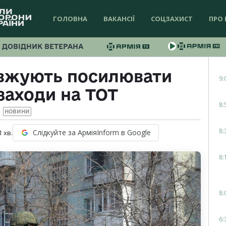
ГОЛОВНА
ВАКАНСІЇ
СОЦЗАХИСТ
ПРО 
ДОВІДНИК ВЕТЕРАНА
вжують посилювати
9:
заходи на ТОТ
8:
НОВИНИ
8:
Слідкуйте за АрміяInform в Google
1
хв.
8:
8:
6: