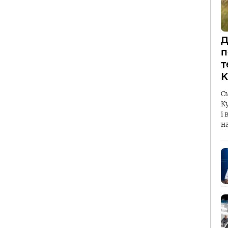
Д
п
т
К
С
К
і 
н