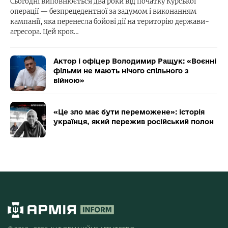
Сьогодні виповнюється два роки від початку Курської
операції — безпрецедентної за задумом і виконанням
кампанії, яка перенесла бойові дії на територію держави-
агресора. Цей крок…
Актор і офіцер Володимир Ращук: «Воєнні
фільми не мають нічого спільного з
війною»
«Це зло має бути переможене»: історія
українця, який пережив російський полон