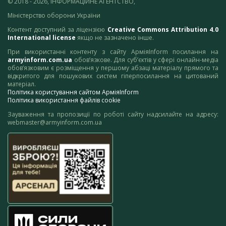
© 2018 - 2026, ІНФОРМАЦІЙНЕ АГЕНТСТВО,
Міністерство оборони України
Контент доступний за ліцензією
Creative Commons Attribution 4.0
International license
якщо не зазначено інше.
При використанні контенту з сайту АрміяInform посилання на
armyinform.com.ua
обов’язкове. Для суб’єктів у сфері онлайн-медіа
обов’язковим є розміщення у першому абзаці матеріалу прямого та
відкритого для пошукових систем гіперпосилання на цитований
матеріал.
Політика користування сайтом АрміяInform
Політика використання файлів cookie
Зауваження та пропозиції по роботі сайту надсилайте на адресу:
webmaster@armyinform.com.ua