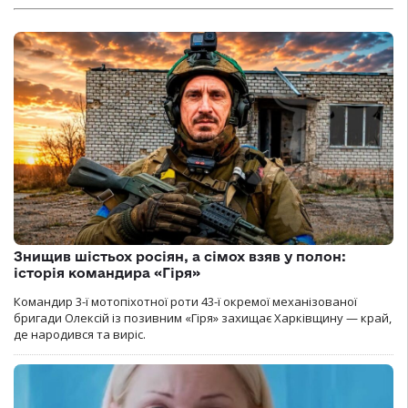
Знищив шістьох росіян, а сімох взяв у полон:
історія командира «Гіря»
Командир 3-ї мотопіхотної роти 43-ї окремої механізованої
бригади Олексій із позивним «Гіря» захищає Харківщину — край,
де народився та виріс.