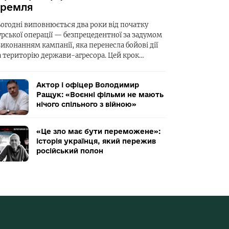
ремля
ьогодні виповнюється два роки від початку
урської операції — безпрецедентної за задумом
виконанням кампанії, яка перенесла бойові дії
а територію держави-агресора. Цей крок…
Актор і офіцер Володимир
Ращук: «Воєнні фільми не мають
нічого спільного з війною»
«Це зло має бути переможене»:
історія українця, який пережив
російський полон