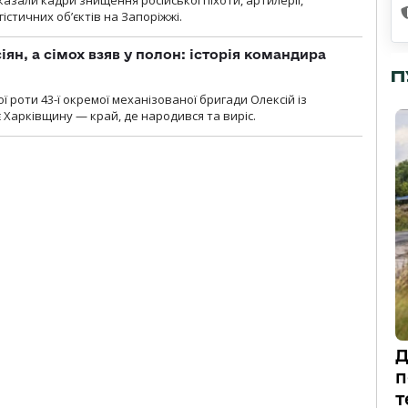
гістичних об’єктів на Запоріжжі.
ян, а сімох взяв у полон: історія командира
П
ї роти 43-ї окремої механізованої бригади Олексій із
 Харківщину — край, де народився та виріс.
Д
п
т