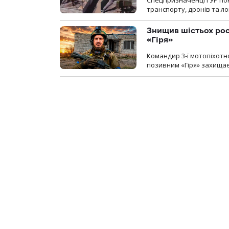
транспорту, дронів та ло
Знищив шістьох росі
«Гіря»
Командир 3-ї мотопіхотно
позивним «Гіря» захищає