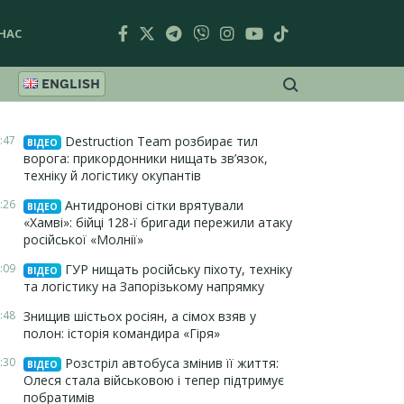
НАС
ENGLISH
:47
Destruction Team розбирає тил
ВІДЕО
ворога: прикордонники нищать зв’язок,
техніку й логістику окупантів
:26
Антидронові сітки врятували
ВІДЕО
«Хамві»: бійці 128-ї бригади пережили атаку
російської «Молнії»
:09
ГУР нищать російську піхоту, техніку
ВІДЕО
та логістику на Запорізькому напрямку
:48
Знищив шістьох росіян, а сімох взяв у
полон: історія командира «Гіря»
:30
Розстріл автобуса змінив її життя:
ВІДЕО
Олеся стала військовою і тепер підтримує
побратимів