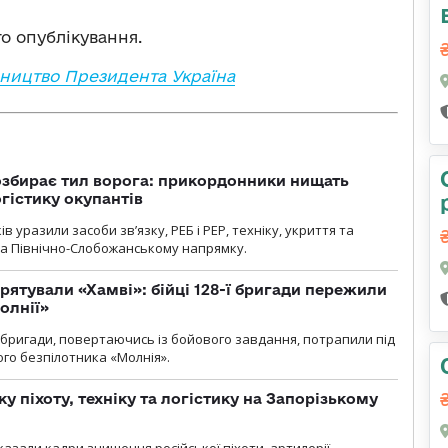
го опублікування.
ництво Президента Україна
озбирає тил ворога: прикордонники нищать
огістику окупантів
 уразили засоби зв’язку, РЕБ і РЕР, техніку, укриття та
на Північно-Слобожанському напрямку.
рятували «Хамві»: бійці 128-ї бригади пережили
олнії»
ї бригади, повертаючись із бойового завдання, потрапили під
ого безпілотника «Молнія».
у піхоту, техніку та логістику на Запорізькому
азали кадри знищення російської піхоти, артилерії,