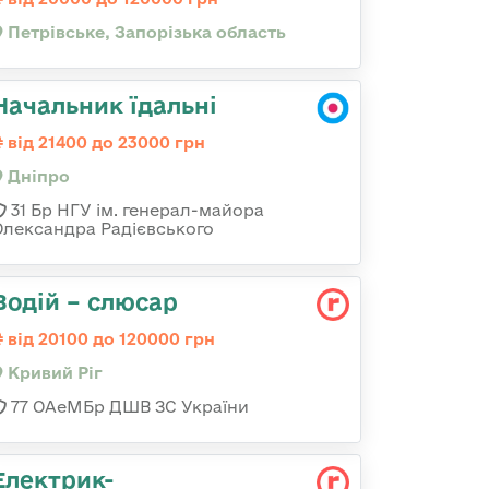
Петрівське, Запорізька область
Начальник їдальні
від 21400 до 23000 грн
Дніпро
31 Бр НГУ ім. генерал-майора
Олександра Радієвського
Водій – слюсар
від 20100 до 120000 грн
Кривий Ріг
77 ОАеМБр ДШВ ЗС України
Електрик-