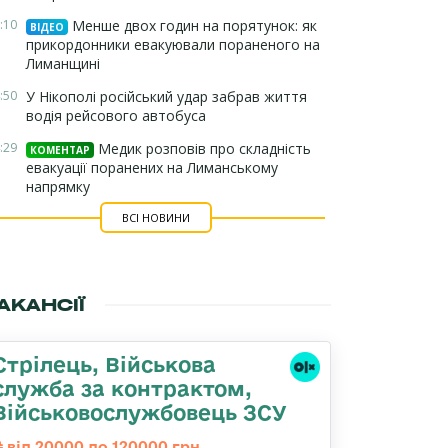
:10
Менше двох годин на порятунок: як
ВІДЕО
прикордонники евакуювали пораненого на
Лиманщині
:50
У Нікополі російський удар забрав життя
водія рейсового автобуса
:29
Медик розповів про складність
КОМЕНТАР
евакуації поранених на Лиманському
напрямку
ВСІ НОВИНИ
АКАНСІЇ
Стрілець, Військова
служба за контрактом,
Військовослужбовець ЗСУ
від 20000 до 120000 грн