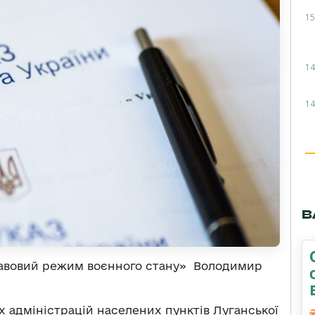
15
14
14
В
равовий режим воєнного стану» Володимир
их адміністрацій населених пунктів Луганської