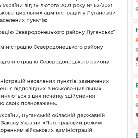
України від 19 лютого 2021 року № 62/2021
ьково-цивільних адміністрацій у Луганській
 населених пунктів:
страцію Сєвєродонецького району Луганської
дміністрацію Сєвєродонецького району
 адміністрацію Сєвєродонецького району
іністрацій населених пунктів, зазначених
ження відповідних військово-цивільних
пиняються з дня початку здійснення
єю своїх повноважень.
України, Луганській обласній державній
о Закону України «Про правовий режим
творенням військових адміністрацій,