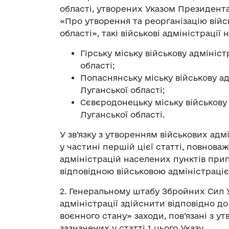
області, утворених Указом Президента 
«Про утворення та реорганізацію війс
області», такі військові адміністрації
Гірську міську військову адміні
області;
Попаснянську міську військову а
Луганської області;
Сєвєродонецьку міську військову
Луганської області.
У зв’язку з утворенням військових адм
у частині першій цієї статті, повнова
адміністрацій населених пунктів при
відповідною військовою адміністраці
2. Генеральному штабу Збройних Сил 
адміністрації здійснити відповідно д
воєнного стану» заходи, пов’язані з у
зазначених у статті 1 цього Указу.