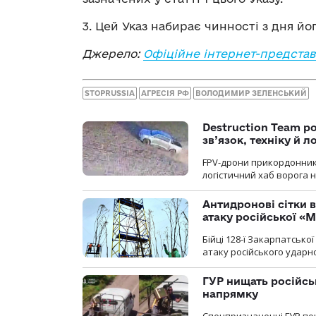
3. Цей Указ набирає чинності з дня йо
Джерело:
Офіційне інтернет-представ
STOPRUSSIA
АГРЕСІЯ РФ
ВОЛОДИМИР ЗЕЛЕНСЬКИЙ
Destruction Team р
зв’язок, техніку й л
FPV-дрони прикордонників
логістичний хаб ворога 
Антидронові сітки в
атаку російської «М
Бійці 128-ї Закарпатсько
атаку російського ударн
ГУР нищать російськ
напрямку
Спецпризначенці ГУР пок