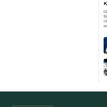
К
С
К
і 
н