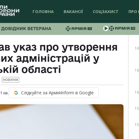
ГОЛОВНА
ВАКАНСІЇ
СОЦЗАХИСТ
ПРО 
ДОВІДНИК ВЕТЕРАНА
ав указ про утворення
16
их адміністрацій у
кій області
16
НОВИНИ
16
Слідкуйте за АрміяInform в Google
 1
хв.
15
15