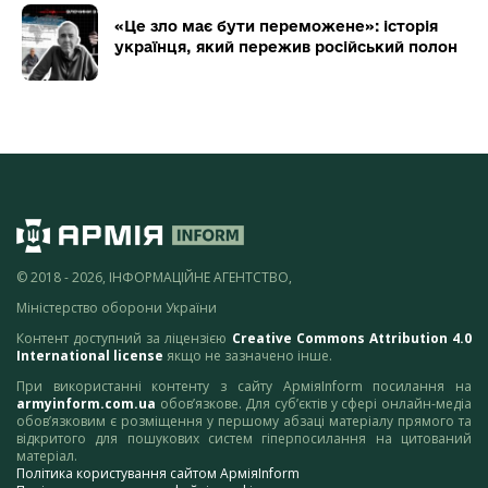
«Це зло має бути переможене»: історія
українця, який пережив російський полон
© 2018 - 2026, ІНФОРМАЦІЙНЕ АГЕНТСТВО,
Міністерство оборони України
Контент доступний за ліцензією
Creative Commons Attribution 4.0
International license
якщо не зазначено інше.
При використанні контенту з сайту АрміяInform посилання на
armyinform.com.ua
обов’язкове. Для суб’єктів у сфері онлайн-медіа
обов’язковим є розміщення у першому абзаці матеріалу прямого та
відкритого для пошукових систем гіперпосилання на цитований
матеріал.
Політика користування сайтом АрміяInform