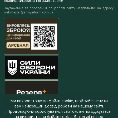
Політика використання файлів cookie
Зауваження та пропозиції по роботі сайту надсилайте на адресу:
webmaster@armyinform.com.ua
Ми використовуємо файли cookie, щоб забезпечити
вам найкращий досвід роботи на нашому сайті.
Продовжуючи користуватися сайтом, ви погоджуєтесь
press@armyinform.com.ua
на використання файлів cookie. Детальніше про