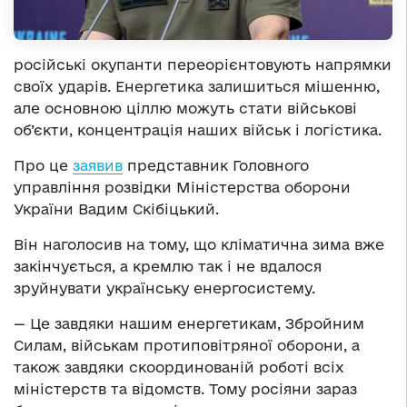
російські окупанти переорієнтовують напрямки
своїх ударів. Енергетика залишиться мішенню,
але основною ціллю можуть стати військові
об’єкти, концентрація наших військ і логістика.
Про це
заявив
представник Головного
управління розвідки Міністерства оборони
України Вадим Скібіцький.
Він наголосив на тому, що кліматична зима вже
закінчується, а кремлю так і не вдалося
зруйнувати українську енергосистему.
— Це завдяки нашим енергетикам, Збройним
Силам, військам протиповітряної оборони, а
також завдяки скоординованій роботі всіх
міністерств та відомств. Тому росіяни зараз