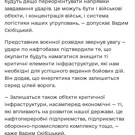
будуть дещо переорієнтувати напрямки
завдавання ударів. Це можуть бути і військові
об’єкти, і концентрація військ, і система
логістики наших угруповань, — допускає Вадим
Скібіцький.
Представник воєнної розвідки звернув увагу —
удари по нафтобазах підтвердили те, що
окупанти будуть намагатися знищити ті
критичні елементи інфраструктури, які нам
необхідні для успішного ведення бойових дій.
Він додав, що енергетика також залишиться
серед цілей ворога.
— Залишаться також об’єкти критичної
інфраструктури, насамперед економічні — ті,
які впливають на розвиток нашої держави. Це
нафтопереробні підприємства, підприємства
оборонно-промислового комплексу тощо, —
каже Вадим Скібіцький.