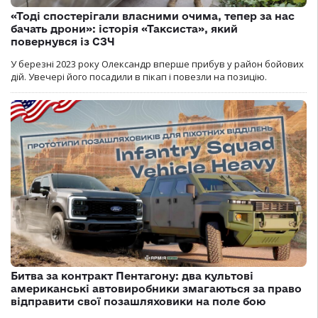
«Тоді спостерігали власними очима, тепер за нас
бачать дрони»: історія «Таксиста», який
повернувся із СЗЧ
У березні 2023 року Олександр вперше прибув у район бойових
дій. Увечері його посадили в пікап і повезли на позицію.
Битва за контракт Пентагону: два культові
американські автовиробники змагаються за право
відправити свої позашляховики на поле бою