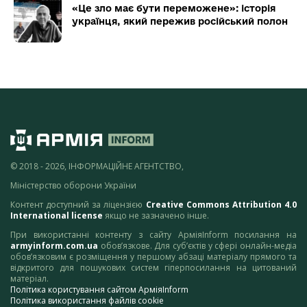
«Це зло має бути переможене»: історія
українця, який пережив російський полон
© 2018 - 2026, ІНФОРМАЦІЙНЕ АГЕНТСТВО,
Міністерство оборони України
Контент доступний за ліцензією
Creative Commons Attribution 4.0
International license
якщо не зазначено інше.
При використанні контенту з сайту АрміяInform посилання на
armyinform.com.ua
обов’язкове. Для суб’єктів у сфері онлайн-медіа
обов’язковим є розміщення у першому абзаці матеріалу прямого та
відкритого для пошукових систем гіперпосилання на цитований
матеріал.
Політика користування сайтом АрміяInform
Політика використання файлів cookie