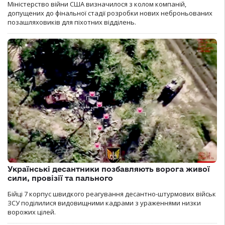
Міністерство війни США визначилося з колом компаній,
допущених до фінальної стадії розробки нових неброньованих
позашляховиків для піхотних відділень.
Українські десантники позбавляють ворога живої
сили, провізії та пального
Бійці 7 корпус швидкого реагування десантно-штурмових військ
ЗСУ поділилися видовищними кадрами з ураженнями низки
ворожих цілей.