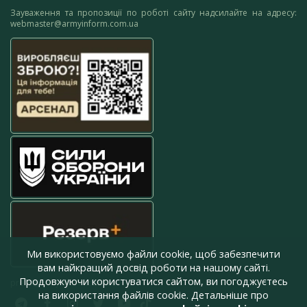
Зауваження та пропозиції по роботі сайту надсилайте на адресу:
webmaster@armyinform.com.ua
Ми використовуємо файли cookie, щоб забезпечити
вам найкращий досвід роботи на нашому сайті.
Продовжуючи користуватися сайтом, ви погоджуєтесь
press@armyinform.com.ua
на використання файлів cookie. Детальніше про