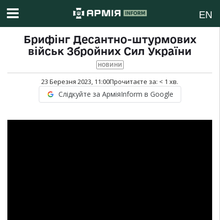
EN
Брифінг Десантно-штурмових
військ Збройних Сил України
НОВИНИ
23 Березня 2023, 11:00
Прочитаєте за:
< 1
хв.
Слідкуйте за АрміяInform в Google