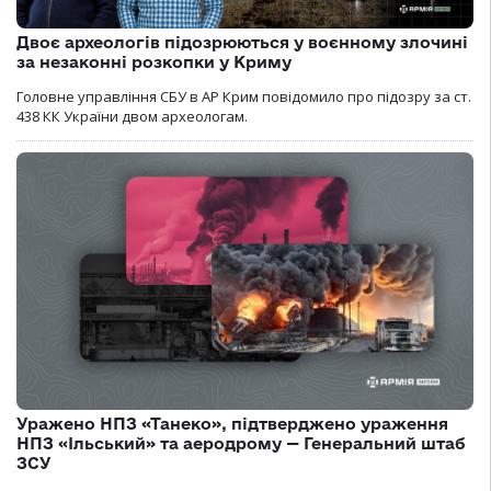
Двоє археологів підозрюються у воєнному злочині
за незаконні розкопки у Криму
Головне управління СБУ в АР Крим повідомило про підозру за ст.
438 КК України двом археологам.
Уражено НПЗ «Танеко», підтверджено ураження
НПЗ «Ільський» та аеродрому — Генеральний штаб
ЗСУ