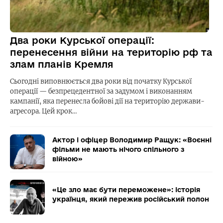
Два роки Курської операції:
перенесення війни на територію рф та
злам планів Кремля
Сьогодні виповнюється два роки від початку Курської
операції — безпрецедентної за задумом і виконанням
кампанії, яка перенесла бойові дії на територію держави-
агресора. Цей крок…
Актор і офіцер Володимир Ращук: «Воєнні
фільми не мають нічого спільного з
війною»
«Це зло має бути переможене»: історія
українця, який пережив російський полон