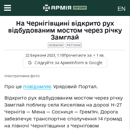
EN
На Чернігівщині відкрито рух
відбудованим мостом через річку
Замглай
НОВИНИ
РЕГІОНИ
22 Березня 2023, 1:10
Прочитаєте за:
< 1
хв.
Слідкуйте за АрміяInform в Google
Ілюстративне фото
Про це
повідомляє
Урядовий Портал.
Відкрито рух відбудованим мостом через річку
Замглай поблизу села Киселівка на дорозі Н-27
Чернігів — Мена — Сосниця — Грем’яч. Дорога
забезпечує транспортне сполучення 14 громад
на півночі Чернігівщини з Черніговом