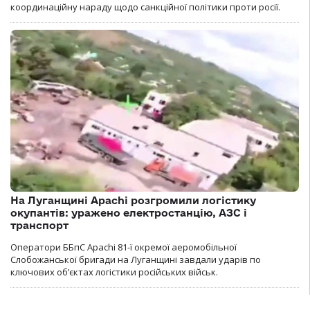
координаційну нараду щодо санкційної політики проти росії.
На Луганщині Apachi розгромили логістику
окупантів: уражено електростанцію, АЗС і
транспорт
Оператори ББпС Apachi 81-ї окремої аеромобільної
Слобожанської бригади на Луганщині завдали ударів по
ключових об’єктах логістики російських військ.