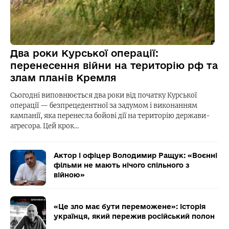
Два роки Курської операції:
перенесення війни на територію рф та
злам планів Кремля
Сьогодні виповнюється два роки від початку Курської
операції — безпрецедентної за задумом і виконанням
кампанії, яка перенесла бойові дії на територію держави-
агресора. Цей крок…
Актор і офіцер Володимир Ращук: «Воєнні
фільми не мають нічого спільного з
війною»
«Це зло має бути переможене»: історія
українця, який пережив російський полон