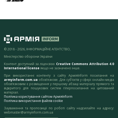
© 2018 - 2026, ІНФОРМАЦІЙНЕ АГЕНТСТВО,
Міністерство оборони України
Контент доступний за ліцензією
Creative Commons Attribution 4.0
International license
якщо не зазначено інше.
При використанні контенту з сайту АрміяInform посилання на
armyinform.com.ua
обов’язкове. Для суб’єктів у сфері онлайн-медіа
обов’язковим є розміщення у першому абзаці матеріалу прямого та
відкритого для пошукових систем гіперпосилання на цитований
матеріал.
Політика користування сайтом АрміяInform
Політика використання файлів cookie
Зауваження та пропозиції по роботі сайту надсилайте на адресу:
webmaster@armyinform.com.ua