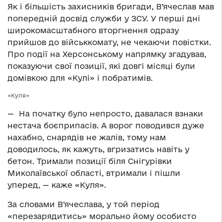
Як і більшість захисників бригади, В’ячеслав мав
попередній досвід служби у ЗСУ. У перші дні
широкомасштабного вторгнення одразу
прийшов до військкомату, не чекаючи повістки.
Про події на Херсонському напрямку згадував,
показуючи свої позиції, які довгі місяці були
домівкою для «Кулі» і побратимів.
«Куля»
— На початку було непросто, давалася взнаки
нестача боєприпасів. А ворог поводився дуже
нахабно, снарядів не жалів, тому нам
доводилось, як кажуть, вгризатись навіть у
бетон.
Тримали позиції біля Снігурівки
Миколаївської області, втримали і пішли
уперед
, — каже «Куля».
За словами В’ячеслава, у той період
«перезарядитись» морально йому особисто