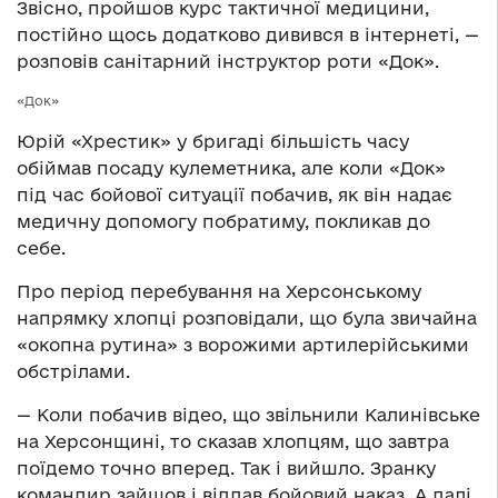
Звісно, пройшов курс тактичної медицини,
постійно щось додатково дивився в інтернеті, —
розповів санітарний інструктор роти «Док».
«Док»
Юрій «Хрестик» у бригаді більшість часу
обіймав посаду кулеметника, але коли «Док»
під час бойової ситуації побачив, як він надає
медичну допомогу побратиму, покликав до
себе.
Про період перебування на Херсонському
напрямку хлопці розповідали, що була звичайна
«окопна рутина» з ворожими артилерійськими
обстрілами.
— Коли побачив відео, що звільнили Калинівське
на Херсонщині, то сказав хлопцям, що завтра
поїдемо точно вперед. Так і вийшло. Зранку
командир зайшов і віддав бойовий наказ. А далі