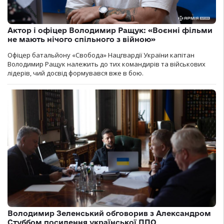
Актор і офіцер Володимир Ращук: «Воєнні фільми
не мають нічого спільного з війною»
Офіцер батальйону «Свобода» Нацгвардії України капітан
Володимир Ращук належить до тих командирів та військових
лідерів, чий досвід формувався вже в бою.
Володимир Зеленський обговорив з Александром
Стуббом посилення української ППО