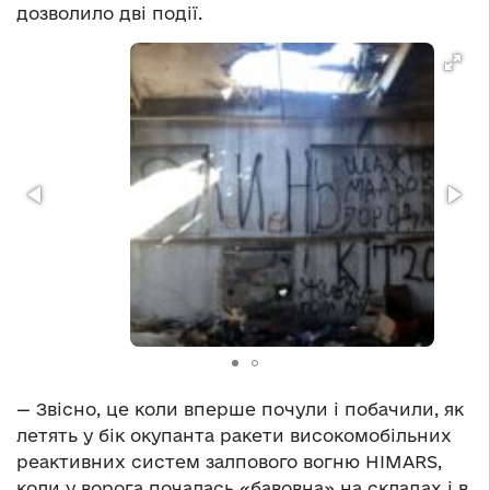
дозволило дві події.
— Звісно, це коли вперше почули і побачили, як
летять у бік окупанта ракети високомобільних
реактивних систем залпового вогню HIMARS,
коли у ворога почалась «бавовна» на складах і в