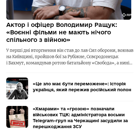
Актор і офіцер Володимир Ращук:
«Воєнні фільми не мають нічого
спільного з війною»
У перші дні вторгнення він став до лав Сил оборони, воював
на Київщині, пройшов бої за Рубіжне, Сєвєродонецьк
і Бахмут, командував ротою батальйону «Свобода», а нині…
«Це зло має бути переможене»: історія
українця, який пережив російський полон
«Хмарами» та «грозою» позначали
військових ТЦК: адміністратора восьми
Telegram-груп на Черкащині засудили за
перешкоджання ЗСУ