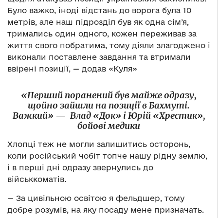
Було важко, іноді відстань до ворога була 10
метрів, але наш підрозділ був як одна сім’я,
тримались один одного, кожен переживав за
життя свого побратима, тому діяли злагоджено і
виконали поставлене завдання та втримали
ввірені позиції, — додав «Куля»
«Перший поранений був майже одразу,
щойно зайшли на позиції в Бахмуті.
Важкий»
—
Влад «Док» і Юрій «Хрестик»,
бойові медики
Хлопці теж не могли залишитись осторонь,
коли російський чобіт топче нашу рідну землю,
і в перші дні одразу звернулись до
військкоматів.
— За цивільною освітою я фельдшер, тому
добре розумів, на яку посаду мене призначать.