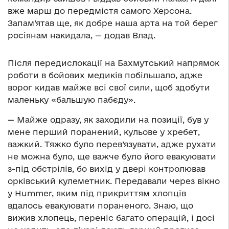
вже марш до передмістя самого Херсона.
Запам’ятав ще, як добре наша арта на той берег
росіянам накидала, — додав Влад.
Після передислокації на Бахмутський напрямок
роботи в бойових медиків побільшало, адже
ворог кидав майже всі свої сили, щоб здобути
маленьку «бальшую пабєду».
— Майже одразу, як заходили на позиції, був у
мене перший поранений, кульове у хребет,
важкий. Тяжко було перев’язувати, адже рухати
не можна було, ще важче було його евакуювати
з-під обстрілів, бо вихід у двері контролював
орківський кулеметник. Передавали через вікно
у
Hummer
, яким під прикриттям хлопців
вдалось евакуювати пораненого. Знаю, що
вижив хлопець, переніс багато операцій, і досі