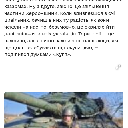
казармах. Ну а друге, звісно, це звільнення
частини Херсонщини. Коли вдивляєшся в очі
цивільних, бачиш в них ту радість, як вони
чекали на нас, то, безумовно, це окриляє йти
далі, звільнити всіх українців. Території — це
важливо, але значно важливіше наші люди, які
ще досі перебувають під окупацією, —
поділився думками «Куля».