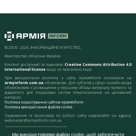
© 2018 - 2026, ІНФОРМАЦІЙНЕ АГЕНТСТВО,
Міністерство оборони України
Контент доступний за ліцензією
Creative Commons Attribution 4.0
International license
якщо не зазначено інше.
При використанні контенту з сайту АрміяInform посилання на
armyinform.com.ua
обов’язкове. Для суб’єктів у сфері онлайн-медіа
обов’язковим є розміщення у першому абзаці матеріалу прямого та
відкритого для пошукових систем гіперпосилання на цитований
матеріал.
Політика користування сайтом АрміяInform
Політика використання файлів cookie
Зауваження та пропозиції по роботі сайту надсилайте на адресу:
webmaster@armyinform.com.ua
Ми використовуємо файли cookie, щоб забезпечити