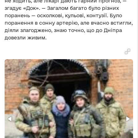
не ходить, але лікарі дають гарний прогноз, —
згадує «Док». — Загалом багато було різних
поранень — осколкові, кульові, контузії. Було
поранення в сонну артерію, але вчасно встигли,
діяли злагоджено, знаю точно, що до Дніпра
довезли живим.