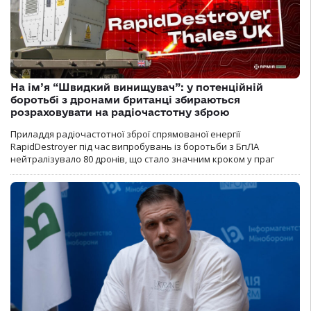
На ім’я “Швидкий винищувач”: у потенційній
боротьбі з дронами британці збираються
розраховувати на радіочастотну зброю
Приладдя радіочастотної зброї спрямованої енергії
RapidDestroyer під час випробувань із боротьби з БпЛА
нейтралізувало 80 дронів, що стало значним кроком у праг