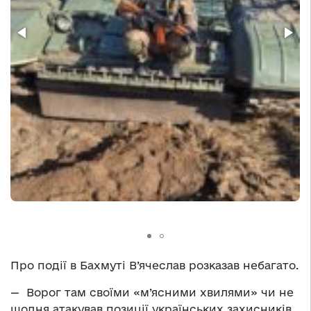
Про події в Бахмуті В’ячеслав розказав небагато.
— Ворог там своїми «м’ясними хвилями» чи не
щодня атакував позиції українських захисників.