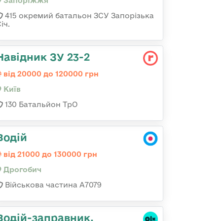
Запоріжжя
415 окремий батальон ЗСУ Запорізька
іч.
Навідник ЗУ 23-2
від 20000 до 120000 грн
Київ
130 Батальйон ТрО
Водій
від 21000 до 130000 грн
Дрогобич
Військова частина А7079
Водій-заправник,