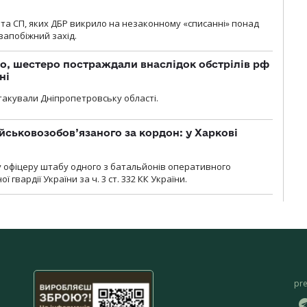
та СП, яких ДБР викрило на незаконному «списанні» понад
 запобіжний захід.
о, шестеро постраждали внаслідок обстрілів рф
ні
атакували Дніпропетровську області.
йськовозобов’язаного за кордон: у Харкові
у офіцеру штабу одного з батальйонів оперативного
гвардії України за ч. 3 ст. 332 КК України.
pr