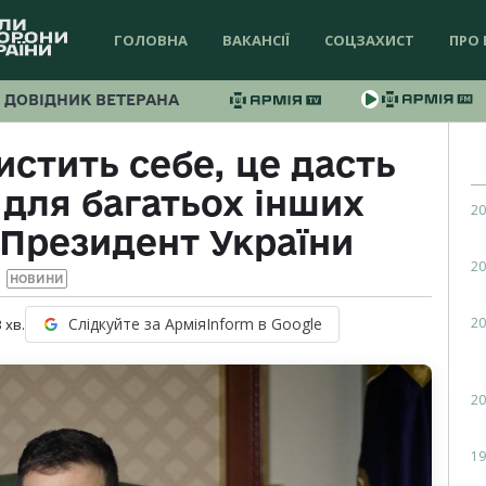
ГОЛОВНА
ВАКАНСІЇ
СОЦЗАХИСТ
ПРО 
ДОВІДНИК ВЕТЕРАНА
истить себе, це дасть
 для багатьох інших
20
 Президент України
20
НОВИНИ
20
Слідкуйте за АрміяInform в Google
3
хв.
20
19