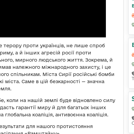
ше терору проти українців, не лише спроб
риму, а й інших агресій росії проти
ного, мирного людського життя. Зокрема, й
римав належного міжнародного захисту, і це
ого спільникам. Міста Сирії російські бомби
кі міста. Саме в цій безкарності — значна
емля.
е, коли на нашій землі буде відновлено силу
дасть гарантії миру й для багатьох інших
а глобальна коаліція, антивоєнна коаліція.
езультати для нашого протистояння
 засідання «Рамштайну».