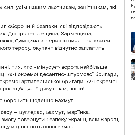
К
 сил, усім нашим льотчикам, зенітникам, які
і 
н
л оборони й безпеки, які відповідають
тах. Дніпропетровщина, Харківщина,
іжжя, Сумщина й Чернігівщина — за кожен
кого терору, окупант відчутно заплатить
ині, тих, хто «мінусує» ворога найбільше.
ійці 79-ї окремої десантно-штурмової бригади,
 окремої артилерійської бригади, 72-ї окремої
о розвідбату… Я дякую вам, воїни!
то боронить щоденно Бахмут.
басу — Вугледар, Бахмут, Мар’їнка,
ь змогу повернути безпеку Україні, всій Європі,
ду й цілісність своєї землі.