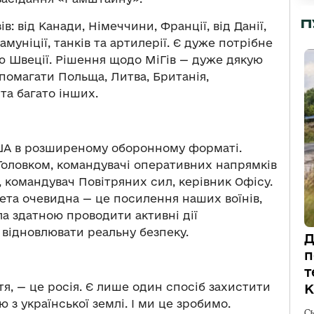
П
в: від Канади, Німеччини, Франції, від Данії,
амуніції, танків та артилерії. Є дуже потрібне
 Швеції. Рішення щодо МіГів — дуже дякую
омагати Польща, Литва, Британія,
та багато інших.
США в розширеному оборонному форматі.
 Головком, командувачі оперативних напрямків
 командувач Повітряних сил, керівник Офісу.
ета очевидна — це посилення наших воїнів,
ла здатною проводити активні дії
, відновлювати реальну безпеку.
Д
п
т
тя, — це росія. Є лише один спосіб захистити
К
 з української землі. І ми це зробимо.
С