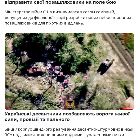
відправити свої позашляховики на поле бою
Міністерство війни США визначилося з колом компаній,
допущених до фінальної стадії розробки нових неброньованих
позашляховиків для піхотних відділень.
Українські десантники позбавляють ворога живої
сили, провізії та пального
Бійці 7 корпус швидкого реагування десантно-штурмових військ
ЗСУ поділилися видовищними кадрами з ураженнями низки