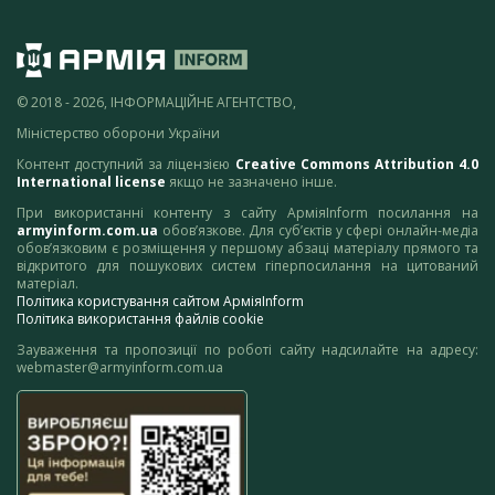
© 2018 - 2026, ІНФОРМАЦІЙНЕ АГЕНТСТВО,
Міністерство оборони України
Контент доступний за ліцензією
Creative Commons Attribution 4.0
International license
якщо не зазначено інше.
При використанні контенту з сайту АрміяInform посилання на
armyinform.com.ua
обов’язкове. Для суб’єктів у сфері онлайн-медіа
обов’язковим є розміщення у першому абзаці матеріалу прямого та
відкритого для пошукових систем гіперпосилання на цитований
матеріал.
Політика користування сайтом АрміяInform
Політика використання файлів cookie
Зауваження та пропозиції по роботі сайту надсилайте на адресу:
webmaster@armyinform.com.ua