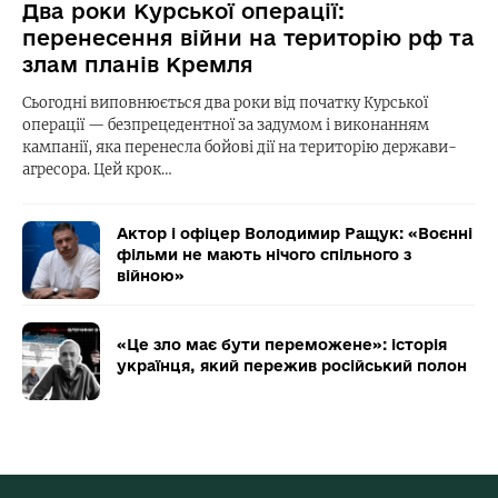
Два роки Курської операції:
перенесення війни на територію рф та
злам планів Кремля
Сьогодні виповнюється два роки від початку Курської
операції — безпрецедентної за задумом і виконанням
кампанії, яка перенесла бойові дії на територію держави-
агресора. Цей крок…
Актор і офіцер Володимир Ращук: «Воєнні
фільми не мають нічого спільного з
війною»
«Це зло має бути переможене»: історія
українця, який пережив російський полон