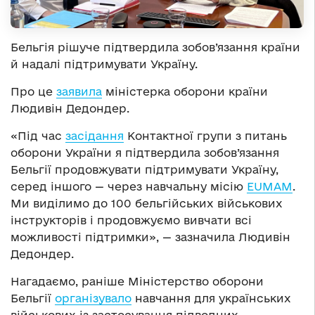
Бельгія рішуче підтвердила зобов’язання країни
й надалі підтримувати Україну.
Про це
заявила
міністерка оборони країни
Людивін Дедондер.
«Під час
засідання
Контактної групи з питань
оборони України я підтвердила зобов’язання
Бельгії продовжувати підтримувати Україну,
серед іншого — через навчальну місію
EUMAM
.
Ми виділимо до 100 бельгійських військових
інструкторів і продовжуємо вивчати всі
можливості підтримки», — зазначила Людивін
Дедондер.
Нагадаємо, раніше Міністерство оборони
Бельгії
організувало
навчання для українських
військових із застосування підводних