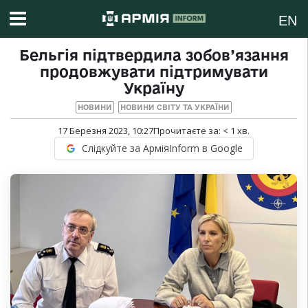
EN
Бельгія підтвердила зобов’язання
продовжувати підтримувати
Україну
НОВИНИ
НОВИНИ СВІТУ ТА УКРАЇНИ
17 Березня 2023, 10:27
Прочитаєте за:
< 1
хв.
Слідкуйте за АрміяInform в Google