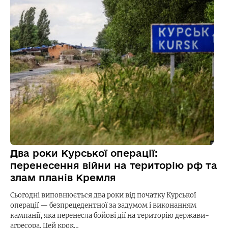
Два роки Курської операції:
перенесення війни на територію рф та
злам планів Кремля
Сьогодні виповнюється два роки від початку Курської
операції — безпрецедентної за задумом і виконанням
кампанії, яка перенесла бойові дії на територію держави-
агресора. Цей крок…