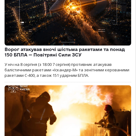
Ворог атакував вночі шістьма ракетами та понад
150 БПЛА — Повітряні Сили ЗСУ
У ніч на 8 серпня (з 18:00 7 серпня) противник атакував
балістичними ракетами «Іскандер-М» та зенітними керованими
ракетами С-400, а також 151 ударним БПЛА.