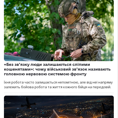
«Без зв’язку люди залишаються сліпими
кошенятами»: чому військовий зв’язок називають
головною нервовою системою фронту
Їхня робота часто залишається непомітною, але від неї напряму
залежить бойова робота та життя кожного бійця на передовій.