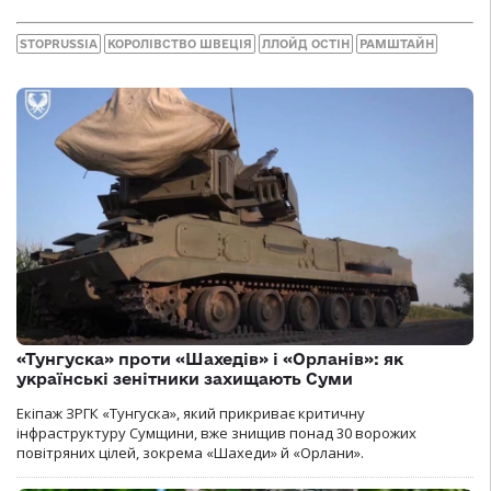
STOPRUSSIA
КОРОЛІВСТВО ШВЕЦІЯ
ЛЛОЙД ОСТІН
РАМШТАЙН
«Тунгуска» проти «Шахедів» і «Орланів»: як
українські зенітники захищають Суми
Екіпаж ЗРГК «Тунгуска», який прикриває критичну
інфраструктуру Сумщини, вже знищив понад 30 ворожих
повітряних цілей, зокрема «Шахеди» й «Орлани».