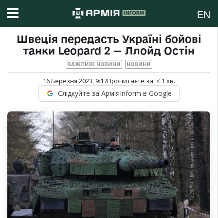
EN
Швеція передасть Україні бойові
танки Leopard 2 — Ллойд Остін
ВАЖЛИВІ НОВИНИ
НОВИНИ
16 Березня 2023, 9:17
Прочитаєте за:
< 1
хв.
Слідкуйте за АрміяInform в Google