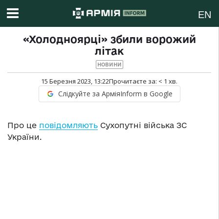
EN
«Холодноярці» збили ворожий
літак
НОВИНИ
15 Березня 2023, 13:22
Прочитаєте за:
< 1
хв.
Слідкуйте за АрміяInform в Google
Про це
повідомляють
Сухопутні війська ЗС
України.