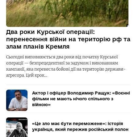
Два роки Курської операції:
перенесення війни на територію рф та
злам планів Кремля
Сьогодні виповнюється два роки від початку Курської
операції — безпрецедентної за задумом і виконанням
кампанії, яка перенесла бойові дії на територію держави-
агресора. Цей крок…
Актор і офіцер Володимир Ращук: «Воєнні
фільми не мають нічого спільного з
війною»
«Це зло має бути переможене»: історія
українця, який пережив російський полон