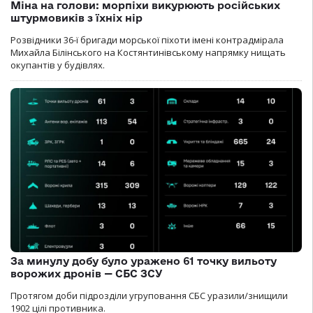
Міна на голови: морпіхи викурюють російських
штурмовиків з їхніх нір
Розвідники 36-ї бригади морської піхоти імені контрадмірала
Михайла Білінського на Костянтинівському напрямку нищать
окупантів у будівлях.
За минулу добу було уражено 61 точку вильоту
ворожих дронів — СБС ЗСУ
Протягом доби підрозділи угруповання СБС уразили/знищили
1902 цілі противника.