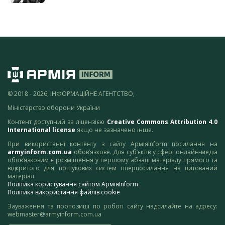
© 2018 - 2026, ІНФОРМАЦІЙНЕ АГЕНТСТВО,
Міністерство оборони України
Контент доступний за ліцензією
Creative Commons Attribution 4.0
International license
якщо не зазначено інше.
При використанні контенту з сайту АрміяInform посилання на
armyinform.com.ua
обов’язкове. Для суб’єктів у сфері онлайн-медіа
обов’язковим є розміщення у першому абзаці матеріалу прямого та
відкритого для пошукових систем гіперпосилання на цитований
матеріал.
Політика користування сайтом АрміяInform
Політика використання файлів cookie
Зауваження та пропозиції по роботі сайту надсилайте на адресу:
webmaster@armyinform.com.ua