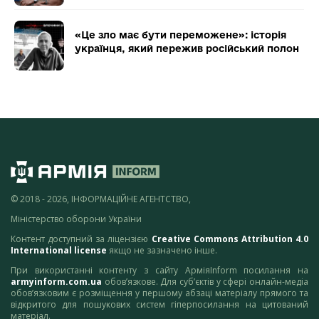
«Це зло має бути переможене»: історія
українця, який пережив російський полон
© 2018 - 2026, ІНФОРМАЦІЙНЕ АГЕНТСТВО,
Міністерство оборони України
Контент доступний за ліцензією
Creative Commons Attribution 4.0
International license
якщо не зазначено інше.
При використанні контенту з сайту АрміяInform посилання на
armyinform.com.ua
обов’язкове. Для суб’єктів у сфері онлайн-медіа
обов’язковим є розміщення у першому абзаці матеріалу прямого та
відкритого для пошукових систем гіперпосилання на цитований
матеріал.