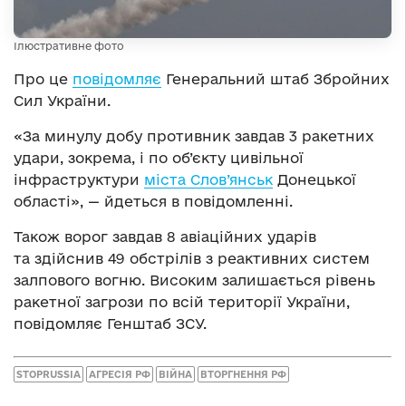
Ілюстративне фото
Про це
повідомляє
Генеральний штаб Збройних
Сил України.
«За минулу добу противник завдав 3 ракетних
удари, зокрема, і по об’єкту цивільної
інфраструктури
міста Слов’янськ
Донецької
області», — йдеться в повідомленні.
Також ворог завдав 8 авіаційних ударів
та здійснив 49 обстрілів з реактивних систем
залпового вогню. Високим залишається рівень
ракетної загрози по всій території України,
повідомляє Генштаб ЗСУ.
STOPRUSSIA
АГРЕСІЯ РФ
ВІЙНА
ВТОРГНЕННЯ РФ