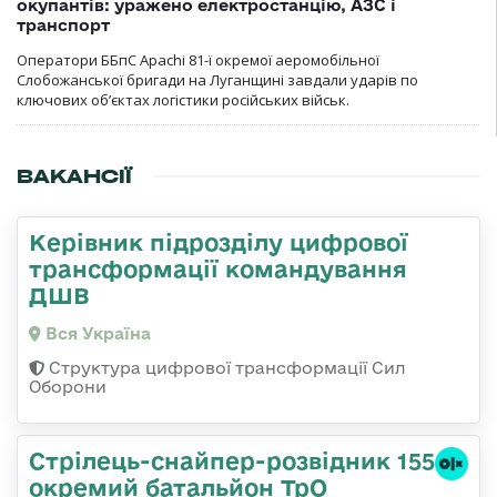
окупантів: уражено електростанцію, АЗС і
транспорт
Оператори ББпС Apachi 81-ї окремої аеромобільної
Слобожанської бригади на Луганщині завдали ударів по
ключових об’єктах логістики російських військ.
ВАКАНСІЇ
Керівник підрозділу цифрової
трансформації командування
ДШВ
Вся Україна
Структура цифрової трансформації Сил
Оборони
Стрілець-снайпер-розвідник 155
окремий батальйон ТрО