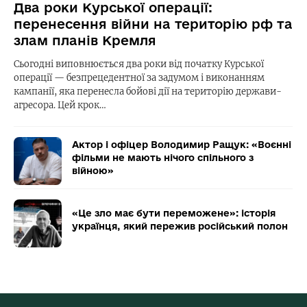
Два роки Курської операції:
перенесення війни на територію рф та
злам планів Кремля
Сьогодні виповнюється два роки від початку Курської
операції — безпрецедентної за задумом і виконанням
кампанії, яка перенесла бойові дії на територію держави-
агресора. Цей крок…
Актор і офіцер Володимир Ращук: «Воєнні
фільми не мають нічого спільного з
війною»
«Це зло має бути переможене»: історія
українця, який пережив російський полон