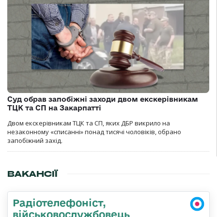
Суд обрав запобіжні заходи двом екскерівникам
ТЦК та СП на Закарпатті
Двом екскерівникам ТЦК та СП, яких ДБР викрило на
незаконному «списанні» понад тисячі чоловіків, обрано
запобіжний захід.
ВАКАНСІЇ
Радіотелефоніст,
військовослужбовець