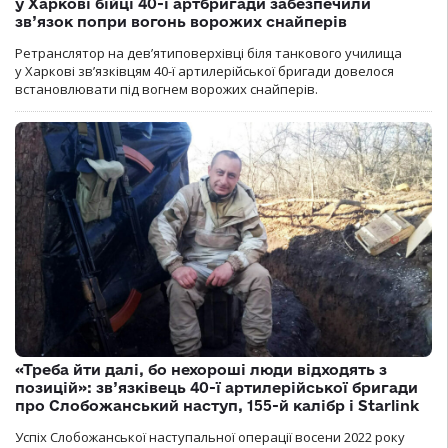
у Харкові бійці 40-ї артбригади забезпечили
зв’язок попри вогонь ворожих снайперів
Ретранслятор на дев’ятиповерхівці біля танкового училища
у Харкові зв’язківцям 40-ї артилерійської бригади довелося
встановлювати під вогнем ворожих снайперів.
«Треба йти далі, бо нехороші люди відходять з
позицій»: зв’язківець 40-ї артилерійської бригади
про Слобожанський наступ, 155-й калібр і Starlink
Успіх Слобожанської наступальної операції восени 2022 року