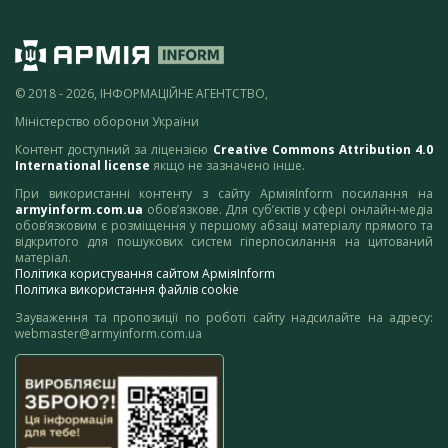
© 2018 - 2026, ІНФОРМАЦІЙНЕ АГЕНТСТВО,
Міністерство оборони України
Контент доступний за ліцензією
Creative Commons Attribution 4.0
International license
якщо не зазначено інше.
При використанні контенту з сайту АрміяInform посилання на
armyinform.com.ua
обов’язкове. Для суб’єктів у сфері онлайн-медіа
обов’язковим є розміщення у першому абзаці матеріалу прямого та
відкритого для пошукових систем гіперпосилання на цитований
матеріал.
Політика користування сайтом АрміяInform
Політика використання файлів cookie
Зауваження та пропозиції по роботі сайту надсилайте на адресу:
webmaster@armyinform.com.ua