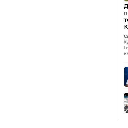
Д
п
т
К
С
К
і 
н