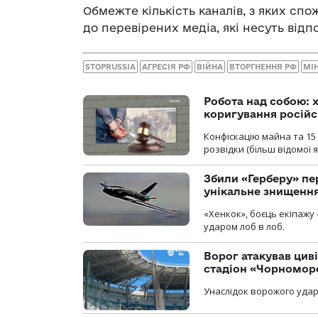
Обмежте кількість каналів, з яких сп
до перевірених медіа, які несуть від
STOPRUSSIA
АГРЕСІЯ РФ
ВІЙНА
ВТОРГНЕННЯ РФ
МІН
Робота над собою: х
коригування російс
Конфіскацію майна та 15 
розвідки (більш відомої як
Збили «Герберу» пе
унікальне знищенн
«Хенкок», боєць екіпажу 
ударом лоб в лоб.
Ворог атакував ци
стадіон «Чорномор
Унаслідок ворожого удар