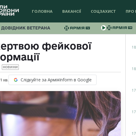
ГОЛОВНА
ВАКАНСІЇ
СОЦЗАХИСТ
ПРО 
ДОВІДНИК ВЕТЕРАНА
жертвою фейкової
18
ормації
НОВИНИ
18
Слідкуйте за АрміяInform в Google
 1
хв.
17
17
17