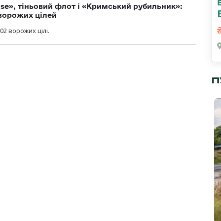
se», тіньовий флот і «Кримський рубильник»:
ворожих цілей
02 ворожих цілі.
П