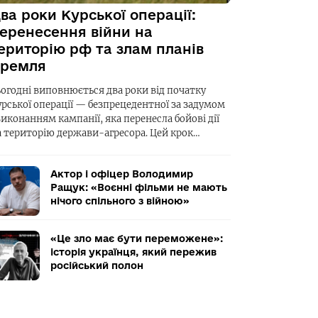
ва роки Курської операції:
еренесення війни на
ериторію рф та злам планів
ремля
ьогодні виповнюється два роки від початку
урської операції — безпрецедентної за задумом
виконанням кампанії, яка перенесла бойові дії
а територію держави-агресора. Цей крок…
Актор і офіцер Володимир
Ращук: «Воєнні фільми не мають
нічого спільного з війною»
«Це зло має бути переможене»:
історія українця, який пережив
російський полон