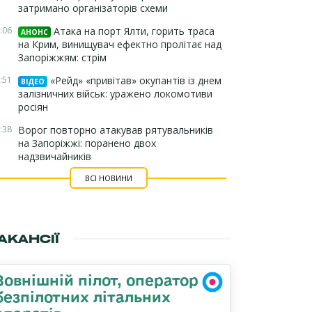
затримано організаторів схеми
:06
Атака на порт Ялти, горить траса
АНОНС
на Крим, винищувач ефектно пролітає над
Запоріжжям: стрім
:51
«Рейд» «привітав» окупантів із днем
ВІДЕО
залізничних військ: уражено локомотиви
росіян
:38
Ворог повторно атакував рятувальників
на Запоріжжі: поранено двох
надзвичайників
ВСІ НОВИНИ
АКАНСІЇ
Зовнішній пілот, оператор
безпілотних літальних