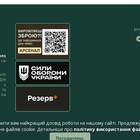
pr
ons
не
orm
Для
м є
 та
 на
 на
чити вам найкращий досвід роботи на нашому сайті. Продовжу
я файлів cookie. Детальніше про
політику використання фай
Погоджуюсь