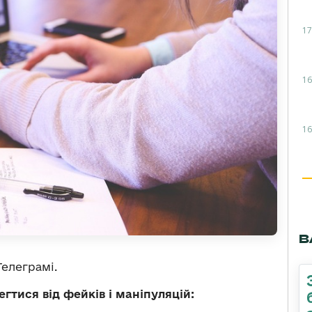
17
16
16
В
Телеграмі.
гтися від фейків і маніпуляцій: