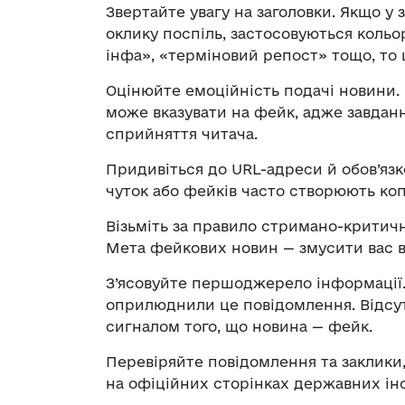
Звертайте увагу на заголовки. Якщо у 
оклику поспіль, застосовуються коль
інфа», «терміновий репост» тощо, то 
Оцінюйте емоційність подачі новини.
може вказувати на фейк, адже завдан
сприйняття читача.
Придивіться до URL-адреси й обов’язк
чуток або фейків часто створюють копі
Візьміть за правило стримано-критичн
Мета фейкових новин — змусити вас ві
З’ясовуйте першоджерело інформації. П
оприлюднили це повідомлення. Відсу
сигналом того, що новина — фейк.
Перевіряйте повідомлення та заклики,
на офіційних сторінках державних інс