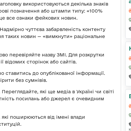
заголовку використовуються декілька знаків
орові позначення або штампи типу: «100%
це все ознаки фейкових новин.
 Надмірно чуттєва забарвленість контенту
ня таких новин — «вимкнути» раціональне
ово перевіряйте назву ЗМІ. Для розкрутки
ї відомих сторінок або сайтів.
о ставитись до опублікованої інформації.
рити без сумнівів.
ереглядайте, які ще медіа в Україні чи світі
тність посилань або джерел є очевидним
 які поширюються від імені влади
титуцій.