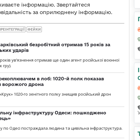
оживаєте інформацію. Звертайтеся
повідальність за оприлюднену інформацію.
РЕІНТЕГРАЦІЇ
ФЕЙКИ
арківський безробітний отримав 15 років за
ьких ударів
років увʼязнення отримав ще один агент російської воєнної
 гру).
рехоплювачем в лоб: 1020-й полк показав
я ворожого дрона
«Крук» 1020-го зенітного полку знищив російський дрон
вільну інфраструктуру Одеси: пошкоджено
ець»
у по Одесі постраждала людина та цивільна інфраструктура.