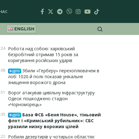
НАС
ENGLISH
:24
Робота над собою: харківський
безробітний отримав 15 років за
коригування російських ударів
:08
Збили «Герберу» перехоплювачем в
ВІДЕО
лоб: 1020-й полк показав унікальне
знищення ворожого дрона
:51
Ворог атакував цивільну інфраструктуру
Одеси: пошкоджено стадіон
«Чорноморець»
:35
База ФСБ «Беня House», тіньовий
ВІДЕО
флот і «Кримський рубильник»: СБС
уразили низку ворожих цілей
:22
Робили дезертирів у чотирьох областях: