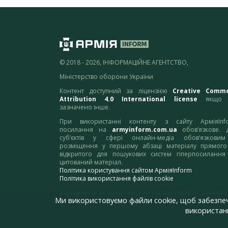
© 2018 - 2026, ІНФОРМАЦІЙНЕ АГЕНТСТВО,
Міністерство оборони України
Контент доступний за ліцензією
Creative Comm
Attribution 4.0 International license
якщо 
зазначено інше.
При використанні контенту з сайту АрміяInf
посилання на
armyinform.com.ua
обов’язкове. 
суб’єктів у сфері онлайн-медіа обов’язкови
розміщення у першому абзаці матеріалу прямого
відкритого для пошукових систем гіперпосилання
цитований матеріал.
Політика користування сайтом АрміяInform
Політика використання файлів cookie
Зауваження та пропозиції по роботі сайту надсилайте
Ми використовуємо файли cookie, щоб забезпе
адресу:
webmaster@armyinform.com.ua
використанн