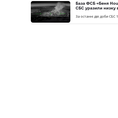
База ФСБ «Беня Hou
СБС уразили низку 
За останні дві доби СБС 1