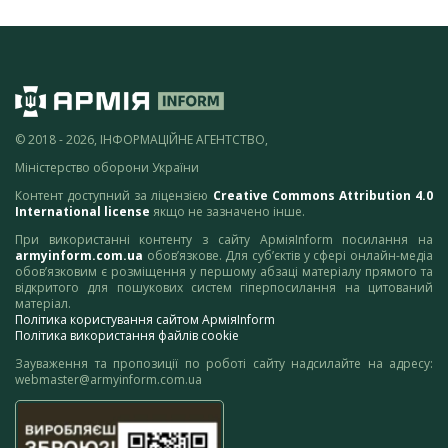
© 2018 - 2026, ІНФОРМАЦІЙНЕ АГЕНТСТВО,
Міністерство оборони України
Контент доступний за ліцензією
Creative Commons Attribution 4.0
International license
якщо не зазначено інше.
При використанні контенту з сайту АрміяInform посилання на
armyinform.com.ua
обов’язкове. Для суб’єктів у сфері онлайн-медіа
обов’язковим є розміщення у першому абзаці матеріалу прямого та
відкритого для пошукових систем гіперпосилання на цитований
матеріал.
Політика користування сайтом АрміяInform
Політика використання файлів cookie
Зауваження та пропозиції по роботі сайту надсилайте на адресу:
webmaster@armyinform.com.ua