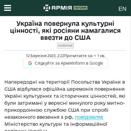
EN
Україна повернула культурні
цінності, які росіяни намагалися
ввезти до США
НОВИНИ
12 Березня 2023, 2:22
Прочитаєте за:
< 1
хв.
Слідкуйте за АрміяInform в Google
Напередодні на території Посольства України в
США відбулася офіційна церемонія повернення
Україні культурних та історичних цінностей, які
були затримані у вересні минулого року митно-
прикордонною службою США при спробі
незаконного ввезення з рф,
повідомляє
Міністерство культури та інформаційної