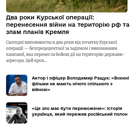
Два роки Курської операції:
перенесення війни на територію рф та
злам планів Кремля
Сьогодні виповнюється два роки від початку Курської
операції — безпрецедентної за задумом і виконанням
кампанії, яка перенесла бойові дії на територію держави-
агресора. Цей крок…
Актор і офіцер Володимир Ращук: «Воєнні
фільми не мають нічого спільного з
війною»
«Це зло має бути переможене»: історія
українця, який пережив російський полон