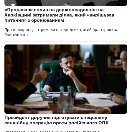
«Продавав» вплив на держпосадовців: на
Харківщині затримали ділка, який «вирішував
питання» з бронюванням
Правоохоронці затримали посередника, який брав гроші за
бронювання.
Президент доручив підготувати спеціальну
санкційну операцію проти російського ОПК
Президент України Володимир Зеленський провів