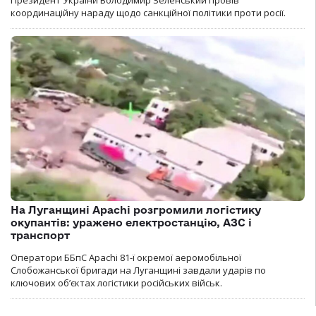
координаційну нараду щодо санкційної політики проти росії.
На Луганщині Apachi розгромили логістику
окупантів: уражено електростанцію, АЗС і
транспорт
Оператори ББпС Apachi 81-ї окремої аеромобільної
Слобожанської бригади на Луганщині завдали ударів по
ключових об’єктах логістики російських військ.