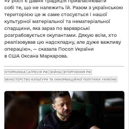
«У росії є давня традиція привласнювати
собі те, що не належить їй. Разом з українською
територією це ж саме стосується і нашої
культурної матеріальної та нематеріальної
спадщини, яка зараз по варварські
розграбовується окупантами. Дякую всім, хто
реалізовував цю надскладну, але дуже важливу
операцію», — сказала Посол України
в США Оксана Маркарова.
STOPRUSSIA
АГРЕСІЯ РФ
ВІЙНА
ВТОРГНЕННЯ РФ
МІНІСТЕРСТВО КУЛЬТУРИ ТА ІНФОРМАЦІЙНОЇ ПОЛІТИКИ УКРАЇНИ