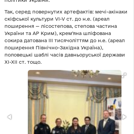
політики України.
Так, серед повернутих артефактів: мечі-акінаки
скіфської культури VI-V ст. до н.е. (ареал
поширення — лісостепова, степова частина
України та АР Крим), крем’яна шліфована
сокира датована III тисячоліттям до н.е. (ареал
поширення Північно-Західна Україна),
половецькі шаблі часів давньоруської держави
ХІ-ХІІ ст. тощо.