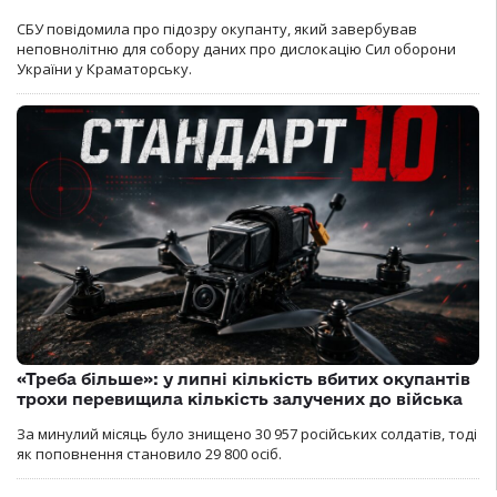
СБУ повідомила про підозру окупанту, який завербував
неповнолітню для собору даних про дислокацію Сил оборони
України у Краматорську.
«Треба більше»: у липні кількість вбитих окупантів
трохи перевищила кількість залучених до війська
За минулий місяць було знищено 30 957 російських солдатів, тоді
як поповнення становило 29 800 осіб.