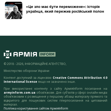
«Це зло має бути переможене»: історія
українця, який пережив російський полон
© 2018 - 2026, ІНФОРМАЦІЙНЕ АГЕНТСТВО,
Міністерство оборони України
Контент доступний за ліцензією
Creative Commons Attribution 4.0
International license
якщо не зазначено інше.
При використанні контенту з сайту АрміяInform посилання на
armyinform.com.ua
обов’язкове. Для суб’єктів у сфері онлайн-медіа
обов’язковим є розміщення у першому абзаці матеріалу прямого та
відкритого для пошукових систем гіперпосилання на цитований
матеріал.
Політика користування сайтом АрміяInform