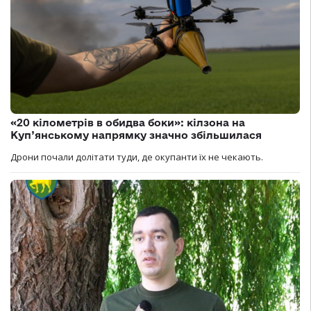
«20 кілометрів в обидва боки»: кілзона на
Куп’янському напрямку значно збільшилася
Дрони почали долітати туди, де окупанти їх не чекають.