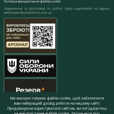
Політика використання файлів cookie
Зауваження та пропозиції по роботі сайту надсилайте на адресу:
webmaster@armyinform.com.ua
Ми використовуємо файли cookie, щоб забезпечити
вам найкращий досвід роботи на нашому сайті.
Продовжуючи користуватися сайтом, ви погоджуєтесь
press@armyinform.com.ua
на використання файлів cookie. Детальніше про