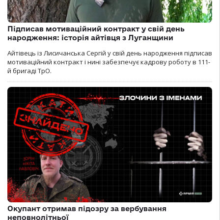
Підписав мотиваційний контракт у свій день
народження: історія айтівця з Луганщини
Айтівець із Лисичанська Сергій у свій день народження підписав
мотиваційний контракт і нині забезпечує кадрову роботу в 111-
й бригаді ТрО.
Окупант отримав підозру за вербування
неповнолітньої