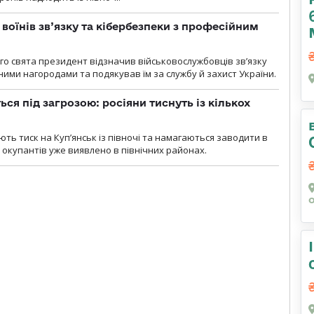
воїнів зв’язку та кібербезпеки з професійним
о свята президент відзначив військовослужбовців зв’язку
ими нагородами та подякував їм за службу й захист України.
ся під загрозою: росіяни тиснуть із кількох
ють тиск на Куп’янськ із півночі та намагаються заводити в
у окупантів уже виявлено в північних районах.