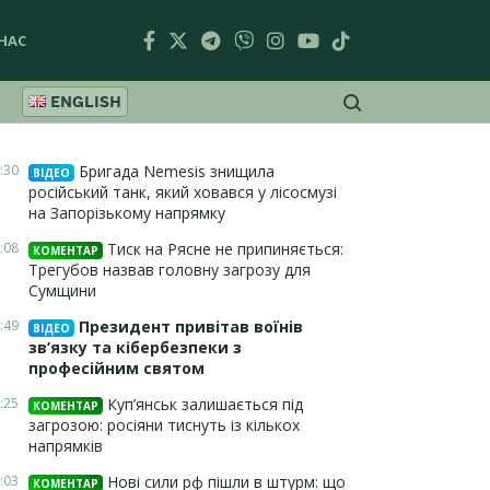
НАС
ENGLISH
:30
Бригада Nemesis знищила
ВІДЕО
російський танк, який ховався у лісосмузі
на Запорізькому напрямку
:08
Тиск на Рясне не припиняється:
КОМЕНТАР
Трегубов назвав головну загрозу для
Сумщини
:49
Президент привітав воїнів
ВІДЕО
зв’язку та кібербезпеки з
професійним святом
:25
Куп’янськ залишається під
КОМЕНТАР
загрозою: росіяни тиснуть із кількох
напрямків
:03
Нові сили рф пішли в штурм: що
КОМЕНТАР