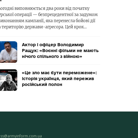
ьогодні виповнюється два роки від початку
урської операції — безпрецедентної за задумом
виконанням кампанії, яка перенесла бойові дії
а територію держави-агресора. Цей крок…
Актор і офіцер Володимир
Ращук: «Воєнні фільми не мають
нічого спільного з війною»
«Це зло має бути переможене»:
історія українця, який пережив
російський полон
ess@armyinform.com.ua