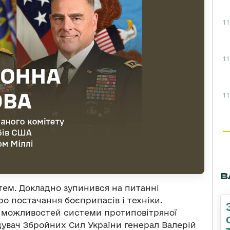
11
11
11
В
тем. Докладно зупинився на питанні
о постачання боєприпасів і техніки.
я можливостей системи протиповітряної
увач Збройних Сил України генерал Валерій