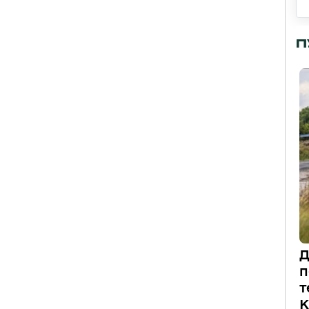
П
Д
п
т
К