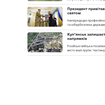
Президент привітав 
святом
Напередодні професійног
та кібербезпеки державн
Куп’янськ залишаєть
напрямків
Російські війська посилю
місто малі групи. Частин