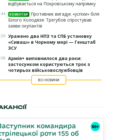
відбувається на Покровському напрямку
:44
Противник вигадує «успіхи» біля
КОМЕНТАР
Білого Колодязя: Трегубов спростував
заяви окупантів
:26
Уражено два НПЗ та СПБ установку
«Сиваш» в Чорному морі — Генштаб
ЗСУ
:08
Армія+ виповнилося два роки:
застосунком користуються троє з
чотирьох військовослужбовців
ВСІ НОВИНИ
АКАНСІЇ
Заступник командира
стрілецької роти 155 об