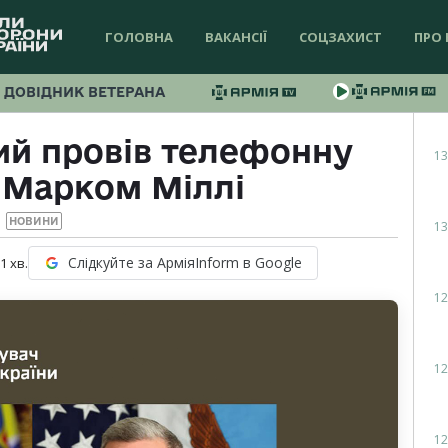
ГОЛОВНА
ВАКАНСІЇ
СОЦЗАХИСТ
ПРО 
ДОВІДНИК ВЕТЕРАНА
ий провів телефонну
13
 Марком Міллі
НОВИНИ
13
Слідкуйте за АрміяInform в Google
 1
хв.
12
12
12