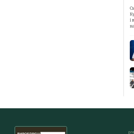
С
К
і 
н
pr