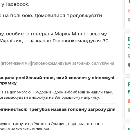
 у Facebook.
ію на полі бою. Домовилися продовжувати
 особисто генералу Марку Міллі і всьому
України», — зазначає Головнокомандувач ЗС
ВТОРГНЕННЯ РФ
ГОЛОВНОКОМАНДУВАЧ ЗБРОЙНИХ СИЛ УКРАЇНИ
ищила російський танк, який ховався у лісосмузі
апрямку
sis за допомогою FPV-дронів і дронів-бомберів знищили танк,
я замаскувати в лісосмузі на Запорізькому напрямку.
ипиняється: Трегубов назвав головну загрозу для
вжують тиснути на Рясне на Сумщині, водночас основна
ронів надходить із півночі.