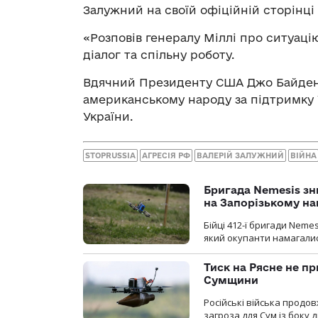
Залужний на своїй офіційній сторінці
«Розповів генералу Міллі про ситуац
діалог та спільну роботу.
Вдячний Президенту США Джо Байдену,
американському народу за підтримку 
України.
STOPRUSSIA
АГРЕСІЯ РФ
ВАЛЕРІЙ ЗАЛУЖНИЙ
ВІЙНА
Бригада Nemesis зн
на Запорізькому н
Бійці 412-ї бригади Neme
який окупанти намагалис
Тиск на Рясне не пр
Сумщини
Російські війська продо
загроза для Сум із боку д