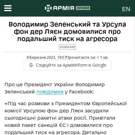
EN
Володимир Зеленський та Урсула
фон дер Ляєн домовилися про
подальший тиск на агресора
НОВИНИ
9 Березня 2023, 19:57
Прочитаєте за:
< 1
хв.
Слідкуйте за АрміяInform в Google
Про це Президент України Володимир
Зеленський
повідомив
у Facebook:
«Під час розмови з Президентом Європейської
комісії Урсулою фон дер Ляєн засудили
сьогоднішні ракетні атаки росії. Привітали
новий пакет санкцій ЄС і домовилися про
подальший тиск на агресора. Детально