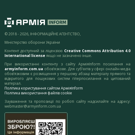
© 2018 - 2026, ІНФОРМАЦІЙНЕ АГЕНТСТВО,
Міністерство оборони України
Контент доступний за ліцензією
Creative Commons Attribution 4.0
International license
якщо не зазначено інше.
При використанні контенту з сайту АрміяInform посилання на
armyinform.com.ua
обов’язкове. Для суб’єктів у сфері онлайн-медіа
обов’язковим є розміщення у першому абзаці матеріалу прямого та
відкритого для пошукових систем гіперпосилання на цитований
матеріал.
Політика користування сайтом АрміяInform
Політика використання файлів cookie
Зауваження та пропозиції по роботі сайту надсилайте на адресу:
webmaster@armyinform.com.ua