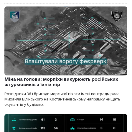
Міна на голови: морпіхи викурюють російських
штурмовиків з їхніх нір
Розвідники 36-ї бригади морської піхоти імені контрадмірала
Михайла Білінського на Костянтинівському напрямку нищать
окупантів у будівлях.