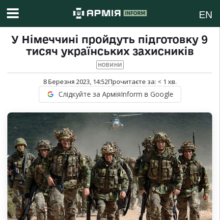
EN
У Німеччині пройдуть підготовку 9
тисяч українських захисників
НОВИНИ
8 Березня 2023, 14:52
Прочитаєте за:
< 1
хв.
Слідкуйте за АрміяInform в Google