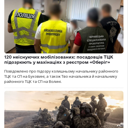
120 неіснуючих мобілізованих: посадовців ТЦК
підозрюють у махінаціях з реєстром «Оберіг»
Повідомлено про підозру колишньому начальнику районного
ТЦК та СП на Буковині, а також Тво начальника й начальнику
районного ТЦК та СП на Волині.