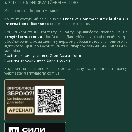
© 2018 - 2026, ІНФОРМАЦІЙНЕ АГЕНТСТВО,
Міністерство оборони України
Контент доступний за ліцензією
Creative Commons Attribution 4.0
International license
якщо не зазначено інше.
При використанні контенту з сайту АрміяInform посилання на
armyinform.com.ua
обов’язкове. Для суб’єктів у сфері онлайн-медіа
обов’язковим є розміщення у першому абзаці матеріалу прямого та
відкритого для пошукових систем гіперпосилання на цитований
матеріал.
Політика користування сайтом АрміяInform
Політика використання файлів cookie
Зауваження та пропозиції по роботі сайту надсилайте на адресу:
webmaster@armyinform.com.ua