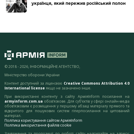
українця, який пережив російський полон
© 2018 - 2026, ІНФОРМАЦІЙНЕ АГЕНТСТВО,
Міністерство оборони України
Контент доступний за ліцензією
Creative Commons Attribution 4.0
International license
якщо не зазначено інше.
При використанні контенту з сайту АрміяInform посилання на
armyinform.com.ua
обов’язкове. Для суб’єктів у сфері онлайн-медіа
обов’язковим є розміщення у першому абзаці матеріалу прямого та
відкритого для пошукових систем гіперпосилання на цитований
матеріал.
Політика користування сайтом АрміяInform
Політика використання файлів cookie
Зауваження та пропозиції по роботі сайту надсилайте на адресу: