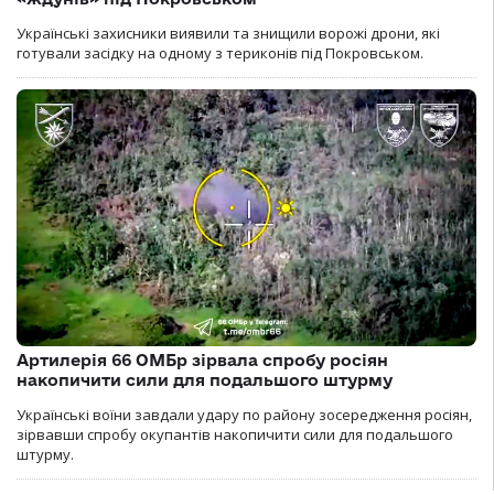
Українські захисники виявили та знищили ворожі дрони, які
готували засідку на одному з териконів під Покровськом.
Артилерія 66 ОМБр зірвала спробу росіян
накопичити сили для подальшого штурму
Українські воїни завдали удару по району зосередження росіян,
зірвавши спробу окупантів накопичити сили для подальшого
штурму.