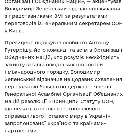
Організації Об’єднаних Націй», — акцентував
Володимир Зеленський під час спілкування
з представниками ЗМІ за результатами
переговорів із Генеральним секретарем ООН
у Києві.
Президент подякував особисто Антоніу
Гутеррішу, його команді та всім в Організації
Об’єднаних Націй, хто розуміє необхідність
захисту загальнолюдських цінностей
і міжнародного порядку. Володимир
Зеленський відзначив нещодавнє схвалення
переважною більшістю держав — членів
Генеральної Асамблеї Організації Об’єднаних
Націй резолюції «Принципи Статуту ООН,
що лежать в основі всеохоплюючого,
справедливого і сталого миру в Україні»,
запропонованої Україною та країнами-
партнерами.