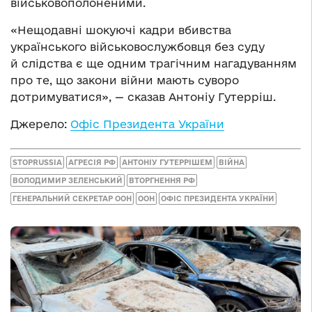
військовополоненими.
«Нещодавні шокуючі кадри вбивства
українського військовослужбовця без суду
й слідства є ще одним трагічним нагадуванням
про те, що закони війни мають суворо
дотримуватися», — сказав Антоніу Гутерріш.
Джерело:
Офіс Президента України
STOPRUSSIA
АГРЕСІЯ РФ
АНТОНІУ ГУТЕРРІШЕМ
ВІЙНА
ВОЛОДИМИР ЗЕЛЕНСЬКИЙ
ВТОРГНЕННЯ РФ
ГЕНЕРАЛЬНИЙ СЕКРЕТАР ООН
ООН
ОФІС ПРЕЗИДЕНТА УКРАЇНИ