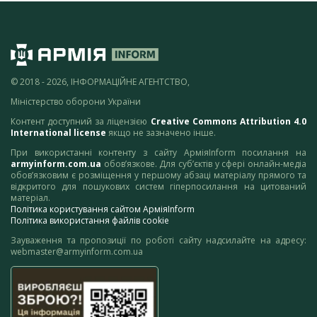
© 2018 - 2026, ІНФОРМАЦІЙНЕ АГЕНТСТВО,
Міністерство оборони України
Контент доступний за ліцензією
Creative Commons Attribution 4.0
International license
якщо не зазначено інше.
При використанні контенту з сайту АрміяInform посилання на
armyinform.com.ua
обов’язкове. Для суб’єктів у сфері онлайн-медіа
обов’язковим є розміщення у першому абзаці матеріалу прямого та
відкритого для пошукових систем гіперпосилання на цитований
матеріал.
Політика користування сайтом АрміяInform
Політика використання файлів cookie
Зауваження та пропозиції по роботі сайту надсилайте на адресу:
webmaster@armyinform.com.ua