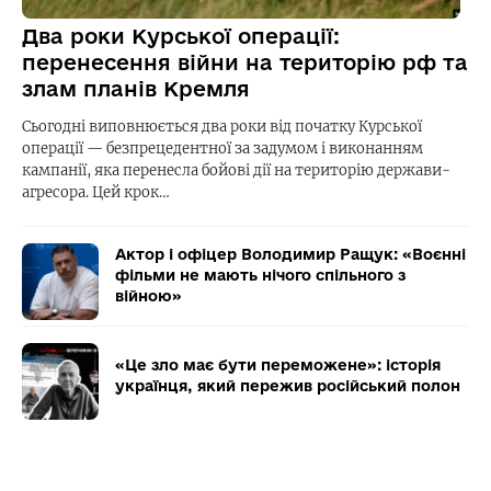
Два роки Курської операції:
перенесення війни на територію рф та
злам планів Кремля
Сьогодні виповнюється два роки від початку Курської
операції — безпрецедентної за задумом і виконанням
кампанії, яка перенесла бойові дії на територію держави-
агресора. Цей крок…
Актор і офіцер Володимир Ращук: «Воєнні
фільми не мають нічого спільного з
війною»
«Це зло має бути переможене»: історія
українця, який пережив російський полон