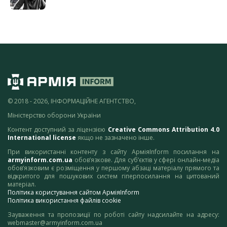
© 2018 - 2026, ІНФОРМАЦІЙНЕ АГЕНТСТВО,
Міністерство оборони України
Контент доступний за ліцензією
Creative Commons Attribution 4.0
International license
якщо не зазначено інше.
При використанні контенту з сайту АрміяInform посилання на
armyinform.com.ua
обов’язкове. Для суб’єктів у сфері онлайн-медіа
обов’язковим є розміщення у першому абзаці матеріалу прямого та
відкритого для пошукових систем гіперпосилання на цитований
матеріал.
Політика користування сайтом АрміяInform
Політика використання файлів cookie
Зауваження та пропозиції по роботі сайту надсилайте на адресу:
webmaster@armyinform.com.ua