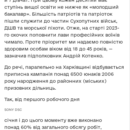
й 7 дівчат. При цьому кожен десятий має
ступінь вищої освіти не нижче як «молодший
бакалавр». Більшість патріотів та патріоток
пішли служити до частин Сухопутних військ,
ДШВ та морської піхоти. Отже, на старті 2023-
го охочих поповнити лави професійних воїнів
чимало. Проте пріоритет ми надаємо повністю
здоровим особам віком від 18 до 45 років, —
зазначив підполковник Андрій Котенко.
До речі, паралельно на Харківщині відбувається
приписна кампанія понад 6500 юнаків 2006
року народження до районних (міських)
призовних дільниць.
Так, від першого робочого дня
SONY DSC
січня і до цього моменту вже виконано
понад 60% від загального обсягу робіт,