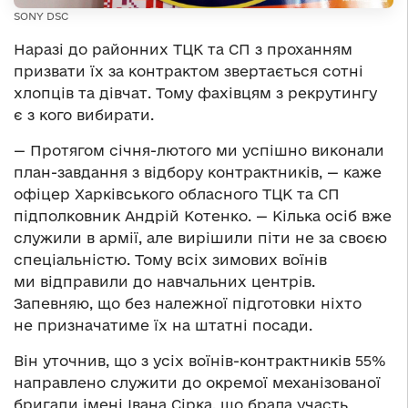
SONY DSC
Наразі до районних ТЦК та СП з проханням
призвати їх за контрактом звертається сотні
хлопців та дівчат. Тому фахівцям з рекрутингу
є з кого вибирати.
— Протягом січня-лютого ми успішно виконали
план-завдання з відбору контрактників, — каже
офіцер Харківського обласного ТЦК та СП
підполковник Андрій Котенко. — Кілька осіб вже
служили в армії, але вирішили піти не за своєю
спеціальністю. Тому всіх зимових воїнів
ми відправили до навчальних центрів.
Запевняю, що без належної підготовки ніхто
не призначатиме їх на штатні посади.
Він уточнив, що з усіх воїнів-контрактників 55%
направлено служити до окремої механізованої
бригади імені Івана Сірка, що брала участь