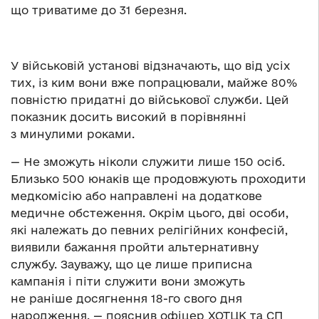
що триватиме до 31 березня.
У військовій установі відзначають, що від усіх
тих, із ким вони вже попрацювали, майже 80%
повністю придатні до військової служби. Цей
показник досить високий в порівнянні
з минулими роками.
— Не зможуть ніколи служити лише 150 осіб.
Близько 500 юнаків ще продовжують проходити
медкомісію або направлені на додаткове
медичне обстеження. Окрім цього, дві особи,
які належать до певних релігійних конфесій,
виявили бажання пройти альтернативну
службу. Зауважу, що це лише приписна
кампанія і піти служити вони зможуть
не раніше досягнення 18-го свого дня
народження, — пояснив офіцер ХОТЦК та СП