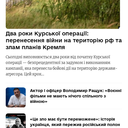
Два роки Курської операції:
перенесення війни на територію рф та
злам планів Кремля
Сьогодні виповнюється два роки від початку Курської
операції — безпрецедентної за задумом і виконанням
кампанії, яка перенесла бойові дії на територію держави-
агресора. Цей крок…
Актор і офіцер Володимир Ращук: «Воєнні
фільми не мають нічого спільного з
війною»
«Це зло має бути переможене»: історія
українця, який пережив російський полон