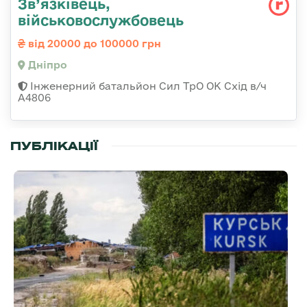
Зв’язківець,
військовослужбовець
від 20000 до 100000 грн
Дніпро
Інженерний батальйон Сил ТрО ОК Схід в/ч
А4806
ПУБЛІКАЦІЇ