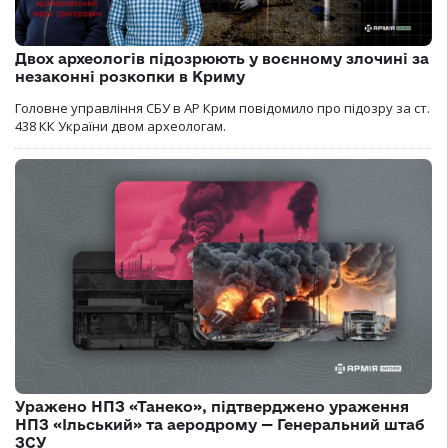
Двох археологів підозрюють у воєнному злочині за
незаконні розкопки в Криму
Головне управління СБУ в АР Крим повідомило про підозру за ст.
438 КК України двом археологам.
Уражено НПЗ «Танеко», підтверджено ураження
НПЗ «Ільський» та аеродрому — Генеральний штаб
ЗСУ