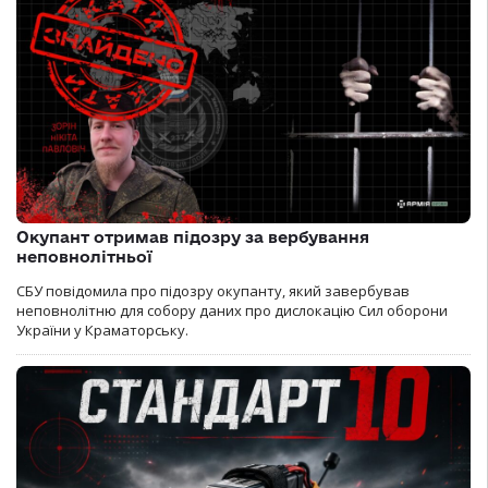
Окупант отримав підозру за вербування
неповнолітньої
СБУ повідомила про підозру окупанту, який завербував
неповнолітню для собору даних про дислокацію Сил оборони
України у Краматорську.