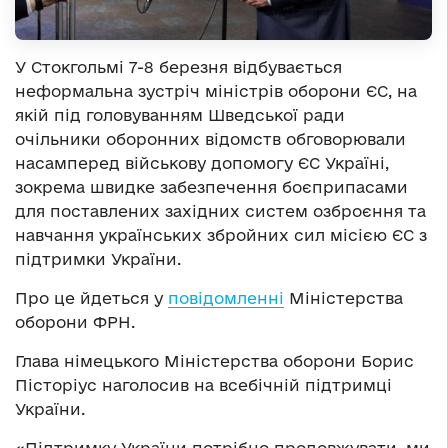
У Стокгольмі 7-8 березня відбувається
неформальна зустріч міністрів оборони ЄС, на
якій під головуванням Шведської ради
очільники оборонних відомств обговорювали
насамперед військову допомогу ЄС Україні,
зокрема швидке забезпечення боєприпасами
для поставлених західних систем озброєння та
навчання українських збройних сил місією ЄС з
підтримки України.
Про це йдеться у
повідомленні
Міністерства
оборони ФРН.
Глава німецького Міністерства оборони Борис
Пісторіус наголосив на всебічній підтримці
України.
«Підтримку України потрібно продовжувати, ми