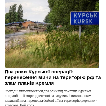
Два роки Курської операції:
перенесення війни на територію рф та
злам планів Кремля
Сьогодні виповнюється два роки від початку Курської
операції — безпрецедентної за задумом і виконанням
кампанії, яка перенесла бойові дії на територію держави-
агресора. Цей крок…