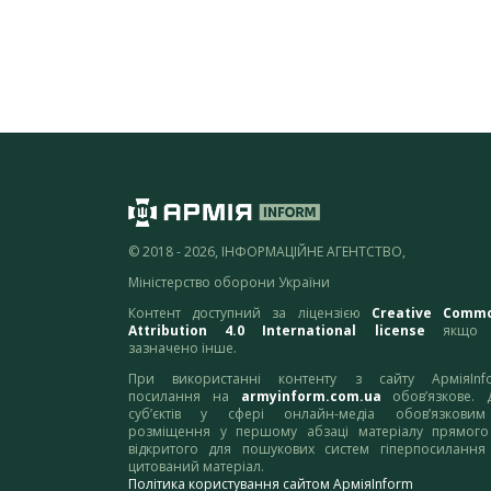
© 2018 - 2026, ІНФОРМАЦІЙНЕ АГЕНТСТВО,
Міністерство оборони України
Контент доступний за ліцензією
Creative Comm
Attribution 4.0 International license
якщо 
зазначено інше.
При використанні контенту з сайту АрміяInf
посилання на
armyinform.com.ua
обов’язкове. 
суб’єктів у сфері онлайн-медіа обов’язкови
розміщення у першому абзаці матеріалу прямого
відкритого для пошукових систем гіперпосилання
цитований матеріал.
Політика користування сайтом АрміяInform