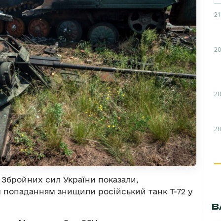
21
20
20
20
Збройних сил України показали,
 попаданням знищили російський танк Т-72 у
В