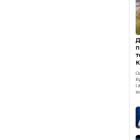
Д
п
т
К
С
К
і 
н