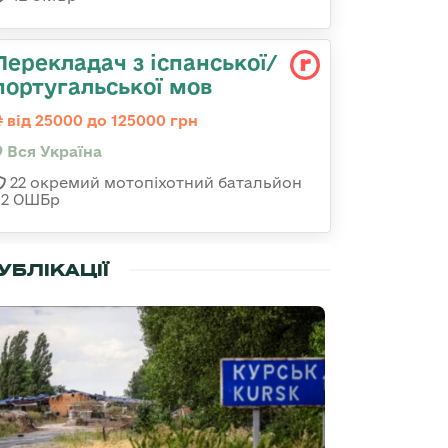
Перекладач з іспанської/
португальської мов
від 25000 до 125000 грн
Вся Україна
22 окремий мотопіхотний батальйон
92 ОШБр
УБЛІКАЦІЇ