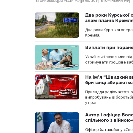
STOPRUSSIA
АГРЕСІЯ РФ
ВМС ЗСУ
ВТОРГНЕННЯ РФ
Два роки Курської о
злам планів Кремл
Два роки Курської опера
Кремля.
Виплати при поране
Українські захисники пі
отримувати грошове заб
На ім’я “Швидкий в
британці збираютьс
Приладдя радіочастотної 
випробувань із боротьби
у праг
Актор і офіцер Вол
спільного з війною
Офіцер батальйону «Сво