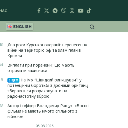
НАС
ENGLISH
43
Два роки Курської операції: перенесення
війни на територію рф та злам планів
Кремля
34
Виплати при пораненні: що мають
отримати захисники
19
На ім’я “Швидкий винищувач”: у
ВІДЕО
потенційній боротьбі з дронами британці
збираються розраховувати на
радіочастотну зброю
03
Актор і офіцер Володимир Ращук: «Воєнні
фільми не мають нічого спільного з
війною»
05.08.2026