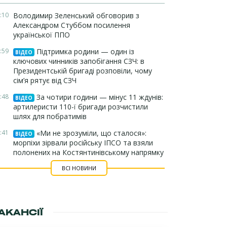
:10
Володимир Зеленський обговорив з
Александром Стуббом посилення
української ППО
:59
Підтримка родини — один із
ВІДЕО
ключових чинників запобігання СЗЧ: в
Президентській бригаді розповіли, чому
сім’я рятує від СЗЧ
:48
За чотири години — мінус 11 ждунів:
ВІДЕО
артилеристи 110-ї бригади розчистили
шлях для побратимів
:41
«Ми не зрозуміли, що сталося»:
ВІДЕО
морпіхи зірвали російську ІПСО та взяли
полонених на Костянтинівському напрямку
ВСІ НОВИНИ
АКАНСІЇ