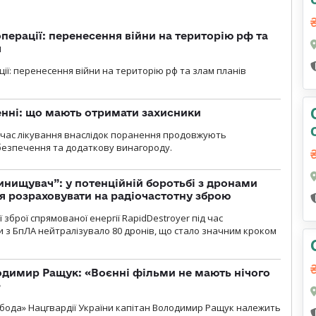
перації: перенесення війни на територію рф та
я
ції: перенесення війни на територію рф та злам планів
нні: що мають отримати захисники
д час лікування внаслідок поранення продовжують
езпечення та додаткову винагороду.
инищувач”: у потенційній боротьбі з дронами
я розраховувати на радіочастотну зброю
зброї спрямованої енергії RapidDestroyer під час
 з БпЛА нейтралізувало 80 дронів, що стало значним кроком
одимир Ращук: «Воєнні фільми не мають нічого
»
бода» Нацгвардії України капітан Володимир Ращук належить