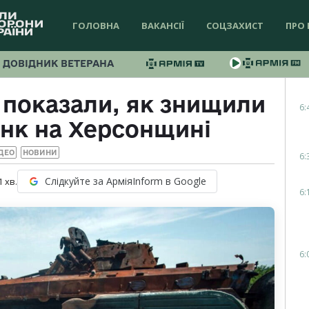
ГОЛОВНА
ВАКАНСІЇ
СОЦЗАХИСТ
ПРО 
ДОВІДНИК ВЕТЕРАНА
 показали, як знищили
6:
анк на Херсонщині
ДЕО
НОВИНИ
6:
Слідкуйте за АрміяInform в Google
1
хв.
6:
6: