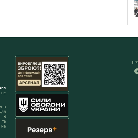
pr
ons
не
orm
Для
м є
 та
 на