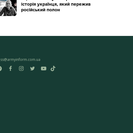
історія українця, який пережив
російський полон
ess@armyinform.com.ua