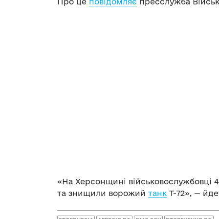
Про це
повідомляє
пресслужба Військ
«На Херсонщині військовослужбовці 4
та знищили ворожий
танк
Т-72», — йде