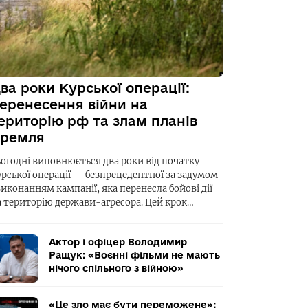
ва роки Курської операції:
еренесення війни на
ериторію рф та злам планів
ремля
ьогодні виповнюється два роки від початку
урської операції — безпрецедентної за задумом
виконанням кампанії, яка перенесла бойові дії
а територію держави-агресора. Цей крок…
Актор і офіцер Володимир
Ращук: «Воєнні фільми не мають
нічого спільного з війною»
«Це зло має бути переможене»: