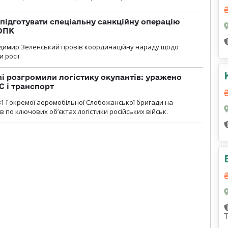
підготувати спеціальну санкційну операцію
 ОПК
димир Зеленський провів координаційну нараду щодо
 росії.
i розгромили логістику окупантів: уражено
С і транспорт
1-ї окремої аеромобільної Слобожанської бригади на
 по ключових об’єктах логістики російських військ.