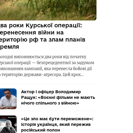
ва роки Курської операції:
еренесення війни на
ериторію рф та злам планів
ремля
ьогодні виповнюється два роки від початку
урської операції — безпрецедентної за задумом
виконанням кампанії, яка перенесла бойові дії
а територію держави-агресора. Цей крок…
Актор і офіцер Володимир
Ращук: «Воєнні фільми не мають
нічого спільного з війною»
«Це зло має бути переможене»:
історія українця, який пережив
російський полон