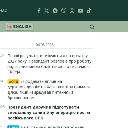
НАС
ENGLISH
06.08.2026
:51
Перші результати очікуються на початку
2027 року: Президент розповів про роботу
над вітчизняною балістикою та системою
FREYJA
:41
«Продавав» вплив на
ФОТО
держпосадовців: на Харківщині затримали
ділка, який «вирішував питання» з
бронюванням
:25
Президент доручив підготувати
спеціальну санкційну операцію проти
російського ОПК
:11
На Луганщині Apachi розгромили
ВІДЕО