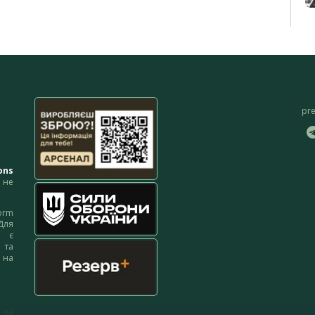
pr
ons
не
orm
Для
м є
 та
 на
 на