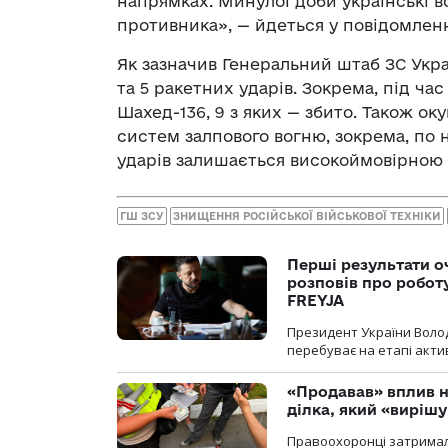
напрямках. Минулої доби українські в
противника», — йдеться у повідомленн
Як зазначив Генеральний штаб ЗС Укра
та 5 ракетних ударів. Зокрема, під час
Шахед-136, 9 з яких — збито. Також ок
систем залпового вогню, зокрема, по 
ударів залишається високоймовірною п
ГШ ЗСУ
ЗНИЩЕННЯ РОСІЙСЬКОЇ ВІЙСЬКОВОЇ ТЕХНІКИ
Перші результати о
розповів про робот
FREYJA
Президент України Воло
перебуває на етапі актив
«Продавав» вплив н
ділка, який «виріш
Правоохоронці затримал