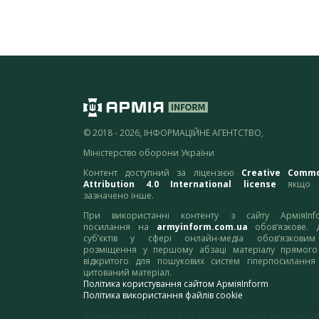
© 2018 - 2026, ІНФОРМАЦІЙНЕ АГЕНТСТВО,
Міністерство оборони України
Контент доступний за ліцензією
Creative Comm
Attribution 4.0 International license
якщо 
зазначено інше.
При використанні контенту з сайту АрміяInf
посилання на
armyinform.com.ua
обов’язкове. 
суб’єктів у сфері онлайн-медіа обов’язкови
розміщення у першому абзаці матеріалу прямого
відкритого для пошукових систем гіперпосилання
цитований матеріал.
Політика користування сайтом АрміяInform
Політика використання файлів cookie
Зауваження та пропозиції по роботі сайту надсилайте