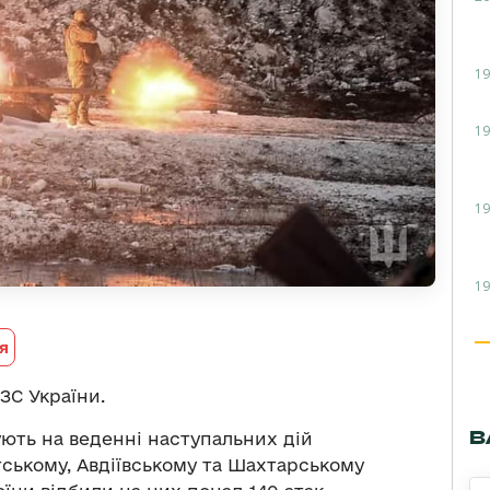
19
19
19
19
я
ЗС України.
В
ють на веденні наступальних дій
тському, Авдіївському та Шахтарському