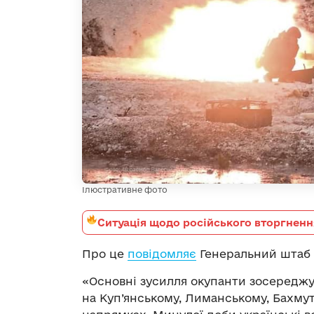
Ілюстративне фото
Ситуація щодо російського вторгненн
Про це
повідомляє
Генеральний штаб 
«Основні зусилля окупанти зосереджу
на Куп’янському, Лиманському, Бахму