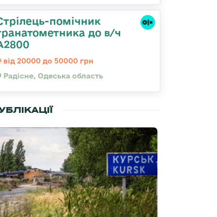
Стрілець-помічник
гранатометника до в/ч
А2800
від 20000 до 50000 грн
Радісне, Одеська область
УБЛІКАЦІЇ