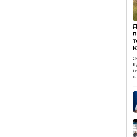
Д
п
т
К
С
К
і 
н