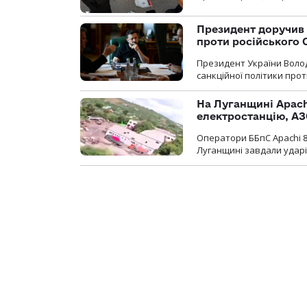
Президент доручив 
проти російського
Президент України Воло
санкційної політики проти
На Луганщині Apach
електростанцію, АЗ
Оператори ББпС Apachi 8
Луганщині завдали ударів