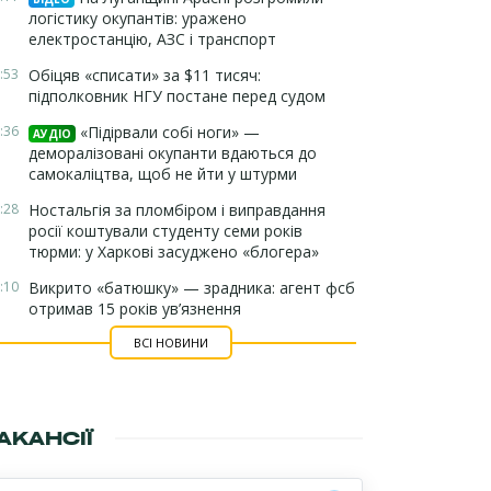
логістику окупантів: уражено
електростанцію, АЗС і транспорт
:53
Обіцяв «списати» за $11 тисяч:
підполковник НГУ постане перед судом
:36
«Підірвали собі ноги» —
АУДІО
деморалізовані окупанти вдаються до
самокаліцтва, щоб не йти у штурми
:28
Ностальгія за пломбіром і виправдання
росії коштували студенту семи років
тюрми: у Харкові засуджено «блогера»
:10
Викрито «батюшку» — зрадника: агент фсб
отримав 15 років ув’язнення
ВСІ НОВИНИ
АКАНСІЇ