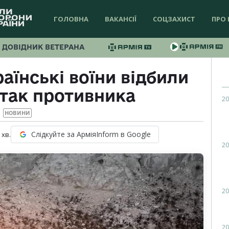
ГОЛОВНА
ВАКАНСІЇ
СОЦЗАХИСТ
ПРО 
ДОВІДНИК ВЕТЕРАНА
аїнські воїни відбили
атак противника
20
НОВИНИ
Слідкуйте за АрміяInform в Google
хв.
20
20
20