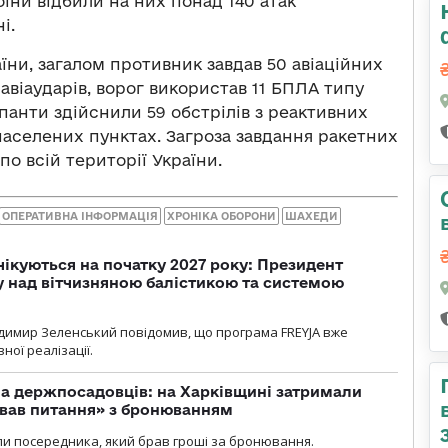
оїни відбили на них понад 140 атак
і.
їни, загалом противник завдав 50 авіаційних
 авіаударів, ворог використав 11 БПЛА типу
упанти здійснили 59 обстрілів з реактивних
населених пунктах. Загроза завдання ракетних
о всій території України.
ОПЕРАТИВНА ІНФОРМАЦІЯ
ХРОНІКА ОБОРОНИ
ШАХЕДИ
чікуються на початку 2027 року: Президент
у над вітчизняною балістикою та системою
димир Зеленський повідомив, що програма FREYJA вже
ної реалізації.
а держпосадовців: на Харківщині затримали
ував питання» з бронюванням
и посередника, який брав гроші за бронювання.