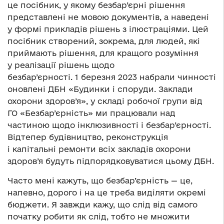
це посібник, у якому безбар’єрні рішення
представлені не мовою документів, а наведені
у формі прикладів рішень з ілюстраціями. Цей
посібник створений, зокрема, для людей, які
приймають рішення, для кращого розуміння
у реалізації рішень щодо
безбар’єрності. 1 березня 2023 набрали чинності
оновлені ДБН «Будинки і споруди. Заклади
охорони здоров’я», у складі робочої групи від
ГО «Безбар’єрність» ми працювали над
частиною щодо інклюзивності і безбар’єрності.
Відтепер будівництво, реконструкція
і капітальні ремонти всіх закладів охорони
здоров’я будуть підпорядковуватися цьому ДБН.
Часто мені кажуть, що безбар’єрність — це,
напевно, дорого і на це треба виділяти окремі
бюджети. Я завжди кажу, що слід від самого
початку робити як слід, тобто не множити