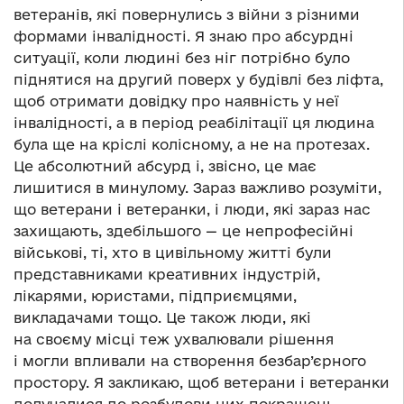
ветеранів, які повернулись з війни з різними
формами інвалідності. Я знаю про абсурдні
ситуації, коли людині без ніг потрібно було
піднятися на другий поверх у будівлі без ліфта,
щоб отримати довідку про наявність у неї
інвалідності, а в період реабілітації ця людина
була ще на кріслі колісному, а не на протезах.
Це абсолютний абсурд і, звісно, це має
лишитися в минулому. Зараз важливо розуміти,
що ветерани і ветеранки, і люди, які зараз нас
захищають, здебільшого — це непрофесійні
військові, ті, хто в цивільному житті були
представниками креативних індустрій,
лікарями, юристами, підприємцями,
викладачами тощо. Це також люди, які
на своєму місці теж ухвалювали рішення
і могли впливали на створення безбар’єрного
простору. Я закликаю, щоб ветерани і ветеранки
долучалися до розбудови цих покращень.