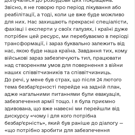
Звісно, я не говорю про період лікування або
реабілітації, а тоді, коли це вже буде можливо
для них. Нас захищають прекрасні спеціалісти,
фахівці і експерти у своїх галузях, і країні дуже
потрібен цей ресурс, ми перебуваємо в періоді
трансформації, і зараз буквально залежить від
нас, якою буде наша країна. Завдання тих, кому
військові зараз забезпечують тил, працювати
над створенням умов для повернення з війни
наших співвітчизників та співвітчизниць.
До речі, у мене був страх, що після 24 лютого
тема безбар’єрності перейде на задній план,
адже нагальними питаннями були евакуація,
забезпечення армії тощо. І я була приємно
здивована, що вже навесні ми перейшли від
дискурсу «чому і для кого потрібна
безбар’єрність», який був раніше до діалогу —
«що потрібно зробити для забезпечення