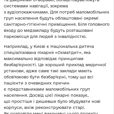
системами навігації, зокрема
з аудіопокажчиками. Для потреб маломобільних
груп населення будуть облаштовані окремі
санітарно-гігієнічні приміщення. Біля головного
входу до медзакладу будуть розташовані
паркомісця для людей з інвалідністю.
Наприклад, у Києві є Національна дитяча
спеціалізована лікарня «Охматдит», яка
максимально відповідає принципам
безбар’єрності. Це хороший приклад медичної
установи, адже саме такі заклади мають
обов’язково бути безбар’єрні, тому що всі
пацієнти з очевидних причин
є представниками маломобільних груп
населення. Досвід цієї лікарні показує,
що простіше і дешевше було збудувати нові
корпуси, аніж реконструювати старі.
Як розповіли мені виконавці цього проєкту,