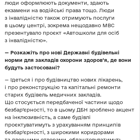
люди оформлюють документи, здають
екзамени на водійські права тощо. Люди
з інвалідністю також отримують послуги
в цьому центрі, зокрема нещодавно МВС
презентувало проєкт «Автошколи для осіб
з інвалідністю».
—
Розкажіть про нові Державні будівельні
норми для закладів охорони здоров’я, де вони
будуть застосовані?
— Ідеться і про будівництво нових лікарень,
і про реконструкцію та капітальні ремонти
старих будівель медичних закладів.
Що стосується передбаченої частини щодо
безбар’єрності, то в цьому ДБН зроблено акцент
на інклюзивність, а саме будівлі
проєктуватимуть з урахуванням принципів
безбар’єрності, з широкими коридорами
та дверними отворами, облаштовуватимуть