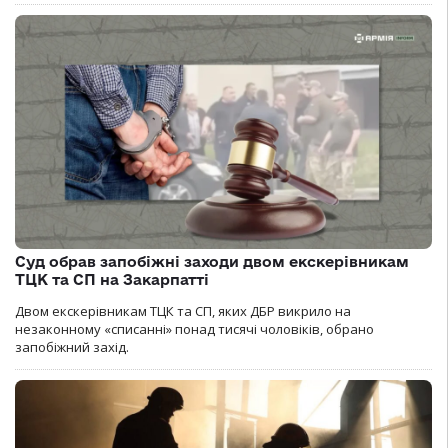
Суд обрав запобіжні заходи двом екскерівникам
ТЦК та СП на Закарпатті
Двом екскерівникам ТЦК та СП, яких ДБР викрило на
незаконному «списанні» понад тисячі чоловіків, обрано
запобіжний захід.