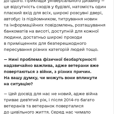
до цього. Приклади універсального дизайну —
це відсутність сходів у будівлі, натомість один
плаский вхід для всіх, широкі розсувні двері,
автобус із підйомником, титрування новин
та інформаційних повідомлень, розташування
банкоматів на висоті, доступній для кожної
людини, достатньо широкі проходи
в приміщеннях для безперешкодного
пересування різних категорій людей тощо.
—
Нині проблема фізичної безбар’єрності
надзвичайно важлива, адже ветерани вже
повертаються з війни, з різних причин.
На вашу думку, чи можуть вони вплинути
на ситуацію?
— Цей досвід для нас не новий, адже війна
триває дев’ятий рік, і після 2014-го багато
ветеранів та ветеранок поверталися
до цивільного життя. Серед нас чимало