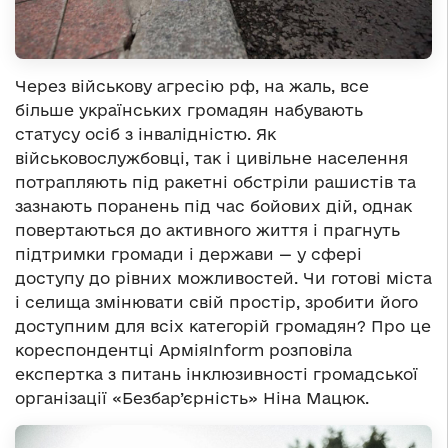
Через військову агресію рф, на жаль, все
більше українських громадян набувають
статусу осіб з інвалідністю. Як
військовослужбовці, так і цивільне населення
потрапляють під ракетні обстріли рашистів та
зазнають поранень під час бойових дій, однак
повертаються до активного життя і прагнуть
підтримки громади і держави — у сфері
доступу до рівних можливостей. Чи готові міста
і селища змінювати свій простір, зробити його
доступним для всіх категорій громадян? Про це
кореспондентці АрміяInform розповіла
експертка з питань інклюзивності громадської
організації «Безбар’єрність» Ніна Мацюк.