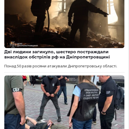
Дві людини загинуло, шестеро постраждали
внаслідок обстрілів рф на Дніпропетровщині
Понад 50 разів росіяни атакували Дніпропетровську області.