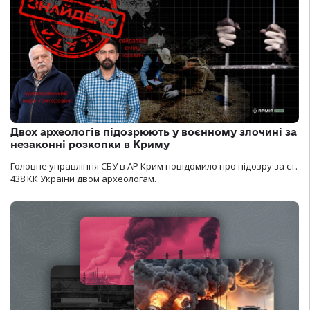
Двох археологів підозрюють у воєнному злочині за
незаконні розкопки в Криму
Головне управління СБУ в АР Крим повідомило про підозру за ст.
438 КК України двом археологам.