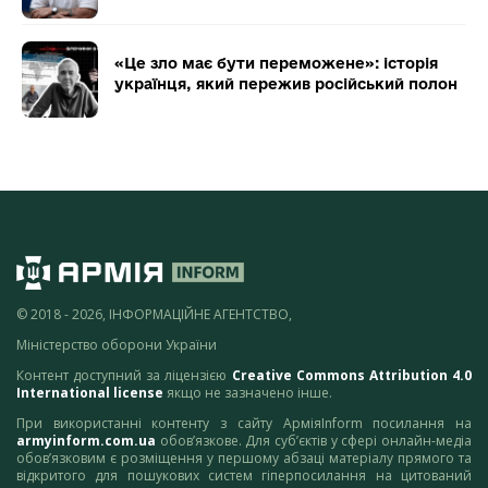
«Це зло має бути переможене»: історія
українця, який пережив російський полон
© 2018 - 2026, ІНФОРМАЦІЙНЕ АГЕНТСТВО,
Міністерство оборони України
Контент доступний за ліцензією
Creative Commons Attribution 4.0
International license
якщо не зазначено інше.
При використанні контенту з сайту АрміяInform посилання на
armyinform.com.ua
обов’язкове. Для суб’єктів у сфері онлайн-медіа
обов’язковим є розміщення у першому абзаці матеріалу прямого та
відкритого для пошукових систем гіперпосилання на цитований