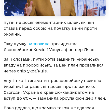
путін не досяг елементарних цілей, які він
ставив перед собою на початку війни проти
України.
Таку думку
висловила
президентка
Європейської Комісії Урсула фон дер Ляєн.
За її словами, путін хотів замінити українську
владу на проросійську. Та цей план провалився
через опір українців.
«путін хотів зламати проєвропейську позицію
України. І справді, він досяг протилежного.
Сьогодні Україна є країною-кандидатом на
вступ до ЄС», — зазначила Урсула фон дер Ляєн.
Вона додала, що кремлю також не вдалося