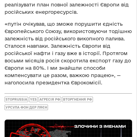
реалізувати план повної залежності Європи від
російських енергоресурсів.
«путін очікував, що зможе порушити єдність
Європейського Союзу, використовуючи тодішню
залежність від російського викопного палива.
Сталося навпаки. Залежність Європи від
російської нафти і газу вже в історії. Протягом
восьми місяців росія скоротила експорт газу до
Європи на 80%. І ми знайшли способи
компенсувати це разом, важкою працею», —
наголосила президентка Єврокомісії.
STOPRUSSIA
YES
АГРЕСІЯ РФ
ВТОРГНЕННЯ РФ
УРСУЛА ФОН ДЕР ЛЯЄН