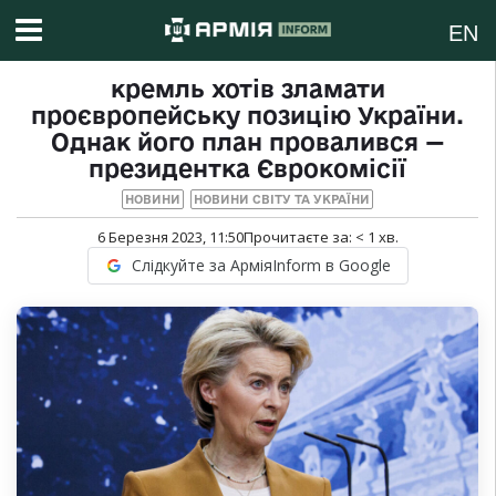
EN
кремль хотів зламати
проєвропейську позицію України.
Однак його план провалився —
президентка Єврокомісії
НОВИНИ
НОВИНИ СВІТУ ТА УКРАЇНИ
6 Березня 2023, 11:50
Прочитаєте за:
< 1
хв.
Слідкуйте за АрміяInform в Google