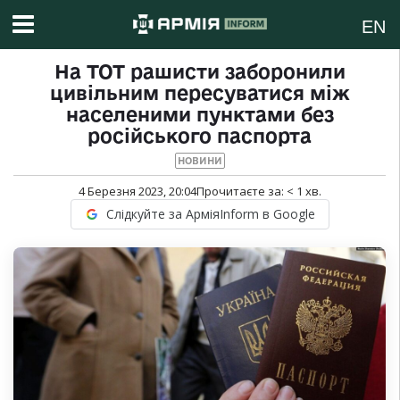
EN
На ТОТ рашисти заборонили
цивільним пересуватися між
населеними пунктами без
російського паспорта
НОВИНИ
4 Березня 2023, 20:04
Прочитаєте за:
< 1
хв.
Слідкуйте за АрміяInform в Google