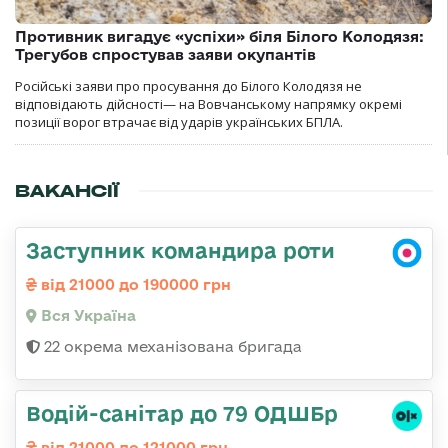
Противник вигадує «успіхи» біля Білого Колодязя:
Трегубов спростував заяви окупантів
Російські заяви про просування до Білого Колодязя не
відповідають дійсності— на Вовчанському напрямку окремі
позиції ворог втрачає від ударів українських БПЛА.
ВАКАНСІЇ
Заступник командира роти
від 21000 до 190000 грн
Вся Україна
22 окрема механізована бригада
Водій-санітар до 79 ОДШБр
від 21000 до 121000 грн