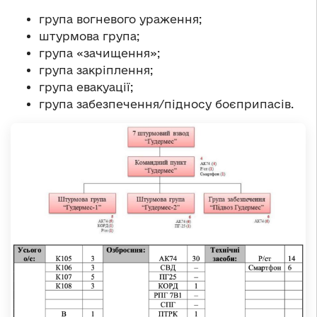
група вогневого ураження;
штурмова група;
група «зачищення»;
група закріплення;
група евакуації;
група забезпечення/підносу боєприпасів.