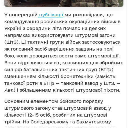
У попередній
публікації
ми розповідали, що
командування російських окупаційних військ в
Україні з середини літа почало на деяких
напрямках використовувати штурмові загони
(ШтЗ). Ці тактичні групи військ застосовуються
як головний засіб вирішення завдань на полі
бою, коли доводиться вести саме штурмові дії.
Вони відрізняються від класичних для збройних
сил рф батальйонних тактичних груп (БТГр)
зменшенням кількості бронетехніки (замість
танкової роти в БТГр — танковий взвод у ШтЗ. —
Авт.
) і збільшенням кількості штурмової піхоти.
Основним елементом бойового порядку
штурмового загону став штурмовий взвод у
кількості 12-15 осіб, розбитих на штурмові
трійки. На Соледарському та Бахмутському