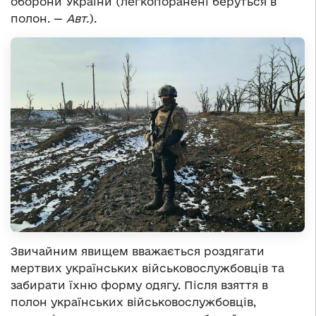
оборони України (легкопоранені беруться в
полон. —
Авт.
).
Звичайним явищем вважається роздягати
мертвих українських військовослужбовців та
забирати їхню форму одягу. Після взяття в
полон українських військовослужбовців,