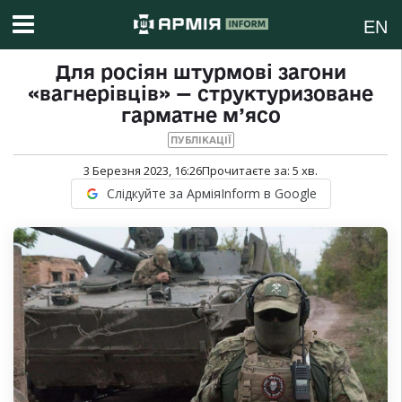
EN
Для росіян штурмові загони
«вагнерівців» — структуризоване
гарматне м’ясо
ПУБЛІКАЦІЇ
3 Березня 2023, 16:26
Прочитаєте за:
5
хв.
Слідкуйте за АрміяInform в Google