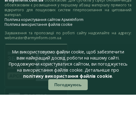
armyinform.com.ua
обов’язкове. Для суб’єктів у сфері онлайн-медіа
обов’язковим є розміщення у першому абзаці матеріалу прямого та
відкритого для пошукових систем гіперпосилання на цитований
матеріал.
Політика користування сайтом АрміяInform
Політика використання файлів cookie
Зауваження та пропозиції по роботі сайту надсилайте на адресу:
webmaster@armyinform.com.ua
Ми використовуємо файли cookie, щоб забезпечити
вам найкращий досвід роботи на нашому сайті.
Продовжуючи користуватися сайтом, ви погоджуєтесь
на використання файлів cookie. Детальніше про
політику використання файлів cookie
.
Погоджуюсь