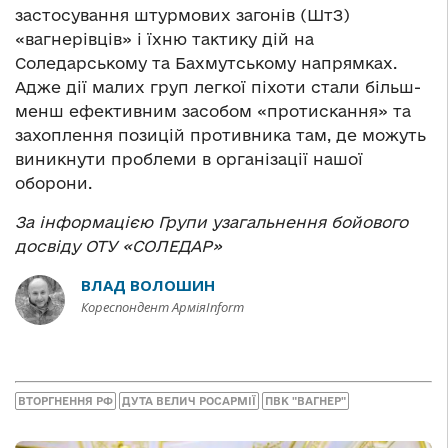
застосування штурмових загонів (ШтЗ)
«вагнерівців» і їхню тактику дій на
Соледарському та Бахмутському напрямках.
Адже дії малих груп легкої піхоти стали більш-
менш ефективним засобом «протискання» та
захоплення позицій противника там, де можуть
виникнути проблеми в організації нашої
оборони.
За інформацією Групи узагальнення бойового
досвіду ОТУ «СОЛЕДАР»
ВЛАД ВОЛОШИН
Кореспондент АрміяInform
ВТОРГНЕННЯ РФ
ДУТА ВЕЛИЧ РОСАРМІЇ
ПВК "ВАГНЕР"