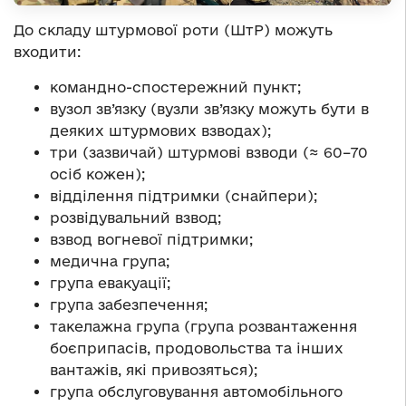
До складу штурмової роти (ШтР) можуть
входити:
командно-спостережний пункт;
вузол зв’язку (вузли зв’язку можуть бути в
деяких штурмових взводах);
три (зазвичай) штурмові взводи (≈ 60–70
осіб кожен);
відділення підтримки (снайпери);
розвідувальний взвод;
взвод вогневої підтримки;
медична група;
група евакуації;
група забезпечення;
такелажна група (група розвантаження
боєприпасів, продовольства та інших
вантажів, які привозяться);
група обслуговування автомобільного