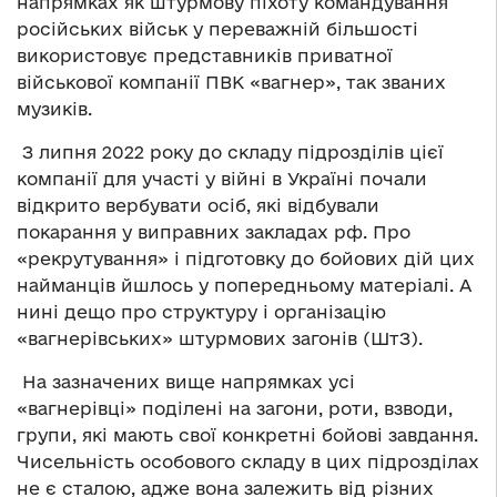
напрямках як штурмову піхоту командування
російських військ у переважній більшості
використовує представників
приватної
військової компанії ПВК «вагнер», так званих
музиків.
З липня 2022 року до складу підрозділів цієї
компанії для участі у війні в Україні почали
відкрито вербувати осіб, які відбували
покарання у виправних закладах рф. Про
«рекрутування» і підготовку до бойових дій цих
найманців йшлось у попередньому матеріалі. А
нині дещо про структуру і організацію
«вагнерівських» штурмових загонів (ШтЗ).
На зазначених вище напрямках усі
«вагнерівці» поділені на загони, роти, взводи,
групи, які мають свої конкретні бойові завдання.
Чисельність особового складу в цих підрозділах
не є сталою, адже вона залежить від різних