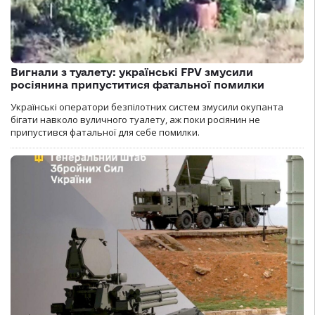
Вигнали з туалету: українські FPV змусили
росіянина припуститися фатальної помилки
Українські оператори безпілотних систем змусили окупанта
бігати навколо вуличного туалету, аж поки росіянин не
припустився фатальної для себе помилки.