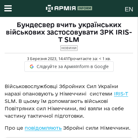
EN
Бундесвер вчить українських
військових застосовувати ЗРК IRIS-
T SLM
НОВИНИ
3 Березня 2023, 14:41
Прочитаєте за:
< 1
хв.
Слідкуйте за АрміяInform в Google
Військовослужбовці Збройних Сил України
наразі опановують у Німеччині системи
IRIS-T
SLM. В цьому їм допомагають військові
Повітряних сил Німеччини, які взяли на себе
частину тактичної підготовки.
Про це
повідомляють
Збройні сили Німеччини.