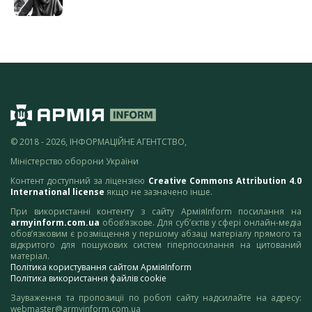
© 2018 - 2026, ІНФОРМАЦІЙНЕ АГЕНТСТВО,
Міністерство оборони України
Контент доступний за ліцензією
Creative Commons Attribution 4.0
International license
якщо не зазначено інше.
При використанні контенту з сайту АрміяInform посилання на
armyinform.com.ua
обов’язкове. Для суб’єктів у сфері онлайн-медіа
обов’язковим є розміщення у першому абзаці матеріалу прямого та
відкритого для пошукових систем гіперпосилання на цитований
матеріал.
Політика користування сайтом АрміяInform
Політика використання файлів cookie
Зауваження та пропозиції по роботі сайту надсилайте на адресу:
webmaster@armyinform.com.ua