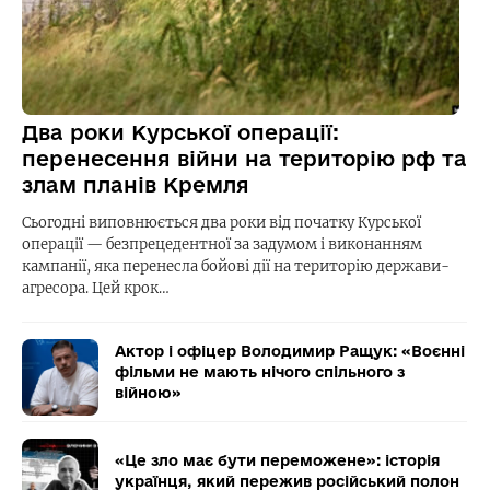
Два роки Курської операції:
перенесення війни на територію рф та
злам планів Кремля
Сьогодні виповнюється два роки від початку Курської
операції — безпрецедентної за задумом і виконанням
кампанії, яка перенесла бойові дії на територію держави-
агресора. Цей крок…
Актор і офіцер Володимир Ращук: «Воєнні
фільми не мають нічого спільного з
війною»
«Це зло має бути переможене»: історія
українця, який пережив російський полон