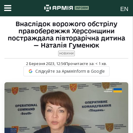
EN
Внаслідок ворожого обстрілу
правобережжя Херсонщини
постраждала півторарічна дитина
— Наталія Гуменюк
НОВИНИ
2 Березня 2023, 12:56
Прочитаєте за:
< 1
хв.
Слідкуйте за АрміяInform в Google