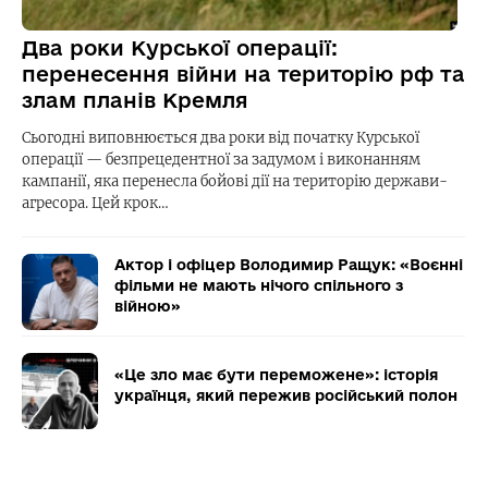
Два роки Курської операції:
перенесення війни на територію рф та
злам планів Кремля
Сьогодні виповнюється два роки від початку Курської
операції — безпрецедентної за задумом і виконанням
кампанії, яка перенесла бойові дії на територію держави-
агресора. Цей крок…
Актор і офіцер Володимир Ращук: «Воєнні
фільми не мають нічого спільного з
війною»
«Це зло має бути переможене»: історія
українця, який пережив російський полон