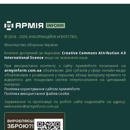
© 2018 - 2026, ІНФОРМАЦІЙНЕ АГЕНТСТВО,
Міністерство оборони України
Контент доступний за ліцензією
Creative Commons Attribution 4.0
International license
якщо не зазначено інше.
При використанні контенту з сайту АрміяInform посилання на
armyinform.com.ua
обов’язкове. Для суб’єктів у сфері онлайн-медіа
обов’язковим є розміщення у першому абзаці матеріалу прямого та
відкритого для пошукових систем гіперпосилання на цитований
матеріал.
Політика користування сайтом АрміяInform
Політика використання файлів cookie
Зауваження та пропозиції по роботі сайту надсилайте на адресу:
webmaster@armyinform.com.ua