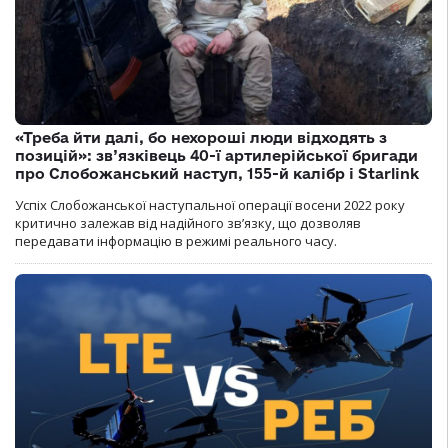
«Треба йти далі, бо нехороші люди відходять з
позицій»: зв’язківець 40-ї артилерійської бригади
про Слобожанський наступ, 155-й калібр і Starlink
Успіх Слобожанської наступальної операції восени 2022 року
критично залежав від надійного зв’язку, що дозволяв
передавати інформацію в режимі реального часу.