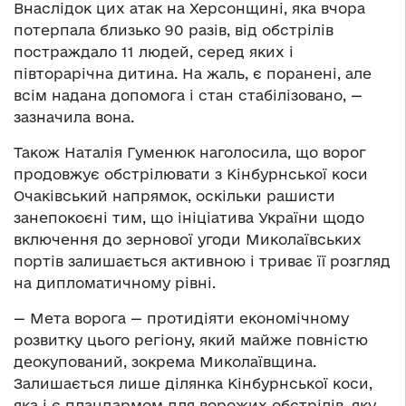
Внаслідок цих атак на Херсонщині, яка вчора
потерпала близько 90 разів, від обстрілів
постраждало 11 людей, серед яких і
півторарічна дитина. На жаль, є поранені, але
всім надана допомога і стан стабілізовано, —
зазначила вона.
Також Наталія Гуменюк наголосила, що ворог
продовжує обстрілювати з Кінбурнської коси
Очаківський напрямок, оскільки рашисти
занепокоєні тим, що ініціатива України щодо
включення до зернової угоди Миколаївських
портів залишається активною і триває її розгляд
на дипломатичному рівні.
— Мета ворога — протидіяти економічному
розвитку цього регіону, який майже повністю
деокупований, зокрема Миколаївщина.
Залишається лише ділянка Кінбурнської коси,
яка і є плацдармом для ворожих обстрілів, яку