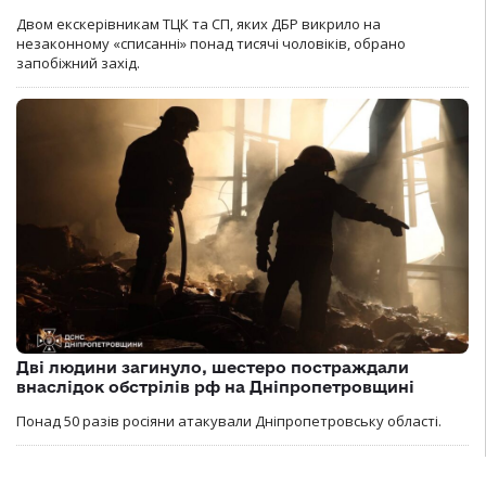
Двом екскерівникам ТЦК та СП, яких ДБР викрило на
незаконному «списанні» понад тисячі чоловіків, обрано
запобіжний захід.
Дві людини загинуло, шестеро постраждали
внаслідок обстрілів рф на Дніпропетровщині
Понад 50 разів росіяни атакували Дніпропетровську області.