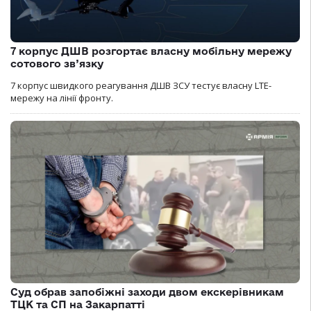
7 корпус ДШВ розгортає власну мобільну мережу
сотового зв’язку
7 корпус швидкого реагування ДШВ ЗСУ тестує власну LTE-
мережу на лінії фронту.
Суд обрав запобіжні заходи двом екскерівникам
ТЦК та СП на Закарпатті