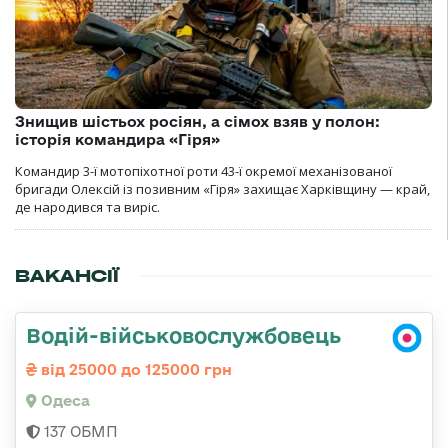
Знищив шістьох росіян, а сімох взяв у полон:
історія командира «Гіря»
Командир 3-ї мотопіхотної роти 43-ї окремої механізованої
бригади Олексій із позивним «Гіря» захищає Харківщину — край,
де народився та виріс.
ВАКАНСІЇ
Водій-військовослужбовець
від 25000 до 125000 грн
Одеса
137 ОБМП