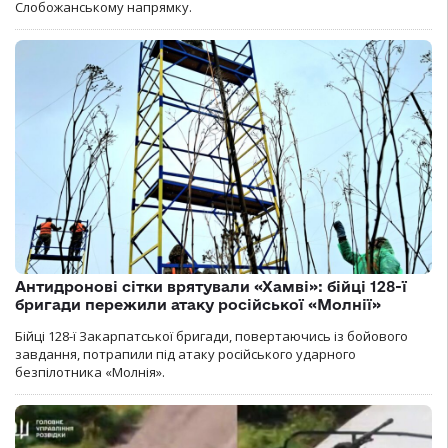
Слобожанському напрямку.
Антидронові сітки врятували «Хамві»: бійці 128-ї
бригади пережили атаку російської «Молнії»
Бійці 128-ї Закарпатської бригади, повертаючись із бойового
завдання, потрапили під атаку російського ударного
безпілотника «Молнія».