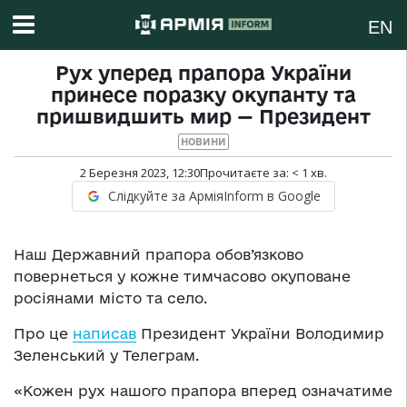
EN
Рух уперед прапора України
принесе поразку окупанту та
пришвидшить мир — Президент
НОВИНИ
2 Березня 2023, 12:30
Прочитаєте за:
< 1
хв.
Слідкуйте за АрміяInform в Google
Наш Державний прапора обов’язково
повернеться у кожне тимчасово окуповане
росіянами місто та село.
Про це
написав
Президент України Володимир
Зеленський у Телеграм.
«Кожен рух нашого прапора вперед означатиме