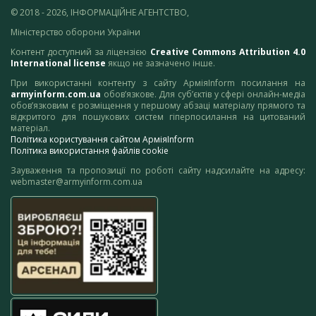
© 2018 - 2026, ІНФОРМАЦІЙНЕ АГЕНТСТВО,
Міністерство оборони України
Контент доступний за ліцензією
Creative Commons Attribution 4.0
International license
якщо не зазначено інше.
При використанні контенту з сайту АрміяInform посилання на
armyinform.com.ua
обов’язкове. Для суб’єктів у сфері онлайн-медіа
обов’язковим є розміщення у першому абзаці матеріалу прямого та
відкритого для пошукових систем гіперпосилання на цитований
матеріал.
Політика користування сайтом АрміяInform
Політика використання файлів cookie
Зауваження та пропозиції по роботі сайту надсилайте на адресу:
webmaster@armyinform.com.ua