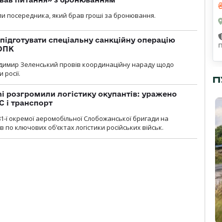
и посередника, який брав гроші за бронювання.
підготувати спеціальну санкційну операцію
 ОПК
димир Зеленський провів координаційну нараду щодо
 росії.
П
i розгромили логістику окупантів: уражено
С і транспорт
1-ї окремої аеромобільної Слобожанської бригади на
 по ключових об’єктах логістики російських військ.