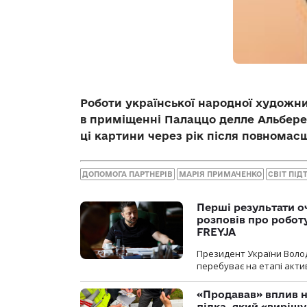
Роботи української народної художн
в приміщенні Палаццо делле Альбере
ці картини через рік після повномасш
ДОПОМОГА ПАРТНЕРІВ
МАРІЯ ПРИМАЧЕНКО
СВІТ ПІД
Перші результати о
розповів про робот
FREYJA
Президент України Воло
перебуває на етапі актив
«Продавав» вплив н
ділка, який «виріш