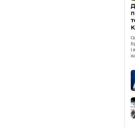
Д
п
т
К
С
К
і 
н