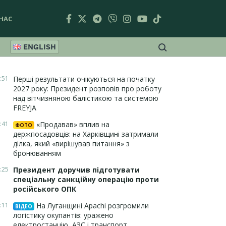
НАС
ENGLISH
:51
Перші результати очікуються на початку
2027 року: Президент розповів про роботу
над вітчизняною балістикою та системою
FREYJA
:41
«Продавав» вплив на
ФОТО
держпосадовців: на Харківщині затримали
ділка, який «вирішував питання» з
бронюванням
:25
Президент доручив підготувати
спеціальну санкційну операцію проти
російського ОПК
:11
На Луганщині Apachi розгромили
ВІДЕО
логістику окупантів: уражено
електростанцію, АЗС і транспорт