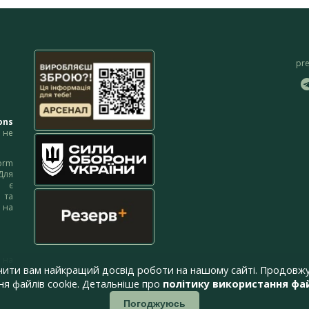
pr
ons
не
orm
Для
м є
 та
 на
 на
чити вам найкращий досвід роботи на нашому сайті. Продовжу
я файлів cookie. Детальніше про
політику використання фай
Погоджуюсь