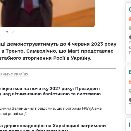
иці демонструватимуть до 4 червня 2023 року
 в Тренто. Символічно, що Mart представляє
табного вторгнення Росії в Україну.
ТРИМУЄ УКРАЇНУ
чікуються на початку 2027 року: Президент
у над вітчизняною балістикою та системою
димир Зеленський повідомив, що програма FREYJA вже
ної реалізації.
а держпосадовців: на Харківщині затримали
ував питання» з бронюванням