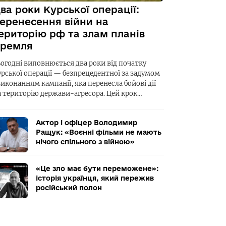
ва роки Курської операції:
еренесення війни на
ериторію рф та злам планів
ремля
ьогодні виповнюється два роки від початку
урської операції — безпрецедентної за задумом
виконанням кампанії, яка перенесла бойові дії
а територію держави-агресора. Цей крок…
Актор і офіцер Володимир
Ращук: «Воєнні фільми не мають
нічого спільного з війною»
«Це зло має бути переможене»:
історія українця, який пережив
російський полон