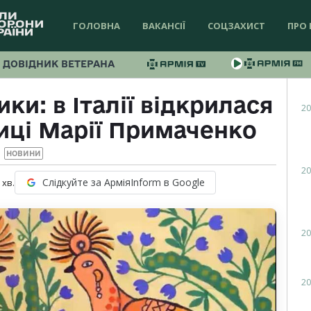
ГОЛОВНА
ВАКАНСІЇ
СОЦЗАХИСТ
ПРО 
ДОВІДНИК ВЕТЕРАНА
ки: в Італії відкрилася
20
иці Марії Примаченко
НОВИНИ
20
Слідкуйте за АрміяInform в Google
хв.
20
20