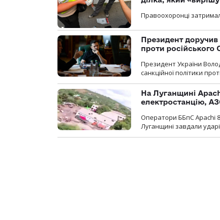
Правоохоронці затримал
Президент доручив 
проти російського
Президент України Воло
санкційної політики проти
На Луганщині Apach
електростанцію, АЗ
Оператори ББпС Apachi 8
Луганщині завдали ударів