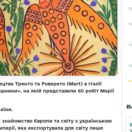
19
19
19
19
цтва Тренто та Роверето (Mart) в Італії
яшники», на якій представили 60 робіт Марії
В
аїни.
н знайомство Європи та світу з українською
мперії, яка експортувала для світу лише