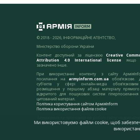
© 2018 - 2026, ІНФОРМАЦІЙНЕ АГЕНТСТВО,
Міністерство оборони України
Контент доступний за ліцензією
Creative Comm
Attribution 4.0 International license
якщо 
зазначено інше.
При використанні контенту з сайту АрміяInf
посилання на
armyinform.com.ua
обов’язкове. 
суб’єктів у сфері онлайн-медіа обов’язкови
розміщення у першому абзаці матеріалу прямого
відкритого для пошукових систем гіперпосилання
цитований матеріал.
Політика користування сайтом АрміяInform
Політика використання файлів cookie
Зауваження та пропозиції по роботі сайту надсилайте
Ми використовуємо файли cookie, щоб забезпе
адресу:
webmaster@armyinform.com.ua
використанн