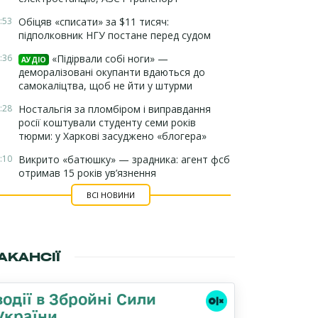
:53
Обіцяв «списати» за $11 тисяч:
підполковник НГУ постане перед судом
:36
«Підірвали собі ноги» —
АУДІО
деморалізовані окупанти вдаються до
самокаліцтва, щоб не йти у штурми
:28
Ностальгія за пломбіром і виправдання
росії коштували студенту семи років
тюрми: у Харкові засуджено «блогера»
:10
Викрито «батюшку» — зрадника: агент фсб
отримав 15 років ув’язнення
ВСІ НОВИНИ
АКАНСІЇ
водії в Збройні Сили
України