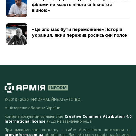
фільми не мають нічого спільного з
війною»
«Це зло має бути переможене»: історія
українця, який пережив російський полон
© 2018 - 2026, ІНФОРМАЦІЙНЕ АГЕНТСТВО,
Міністерство оборони України
Контент доступний за ліцензією
Creative Commons Attribution 4.0
International license
якщо не зазначено інше.
При використанні контенту з сайту АрміяInform посилання на
armyinform.com.ua
обов’язкове. Для суб’єктів у сфері онлайн-медіа