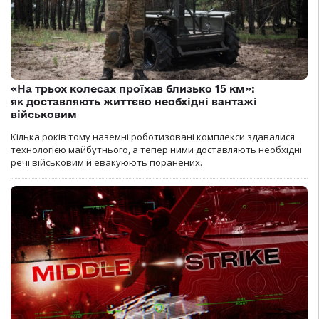
«На трьох колесах проїхав близько 15 км»:
як доставляють життєво необхідні вантажі
військовим
Кілька років тому наземні роботизовані комплекси здавалися
технологією майбутнього, а тепер ними доставляють необхідні
речі військовим й евакуюють поранених.