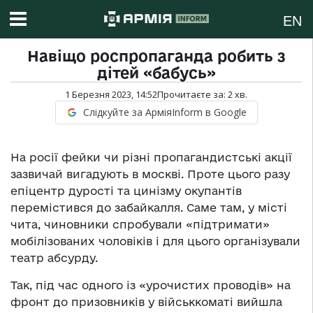
EN
Навіщо роспропаганда робить з
дітей «бабусь»
1 Березня 2023, 14:52
Прочитаєте за:
2
хв.
Слідкуйте за АрміяInform в Google
На росії фейки чи різні пропагандистські акції
зазвичай вигадують в москві. Проте цього разу
епіцентр дурості та цинізму окупантів
перемістився до забайкалля. Саме там, у місті
чита, чиновники спробували «підтримати»
мобілізованих чоловіків і для цього організували
театр абсурду.
Так, під час одного із «урочистих проводів» на
фронт до призовників у військкоматі вийшла