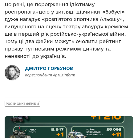
До речі, це породження ідіотизму
роспропагандою у вигляді дівчинки-«бабусі»
дуже нагадує «розп’ятого хлопчика Альошу»,
випущеного на сцену театру абсурду кремлем
ще в перший рік російсько-української війни.
Тому ці два фейки можуть очолити рейтинг
прояву путінським режимом цинізму та
ненависті до українців.
ДМИТРО ГОРБУНОВ
Кореспондент АрміяInform
РОСІЙСЬКІ ФЕЙКИ