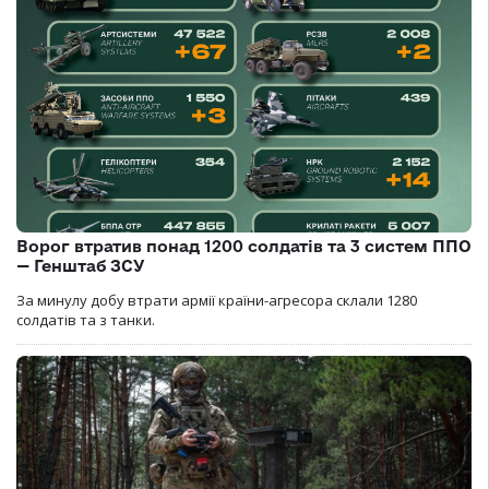
Ворог втратив понад 1200 солдатів та 3 систем ППО
— Генштаб ЗСУ
За минулу добу втрати армії країни-агресора склали 1280
солдатів та з танки.