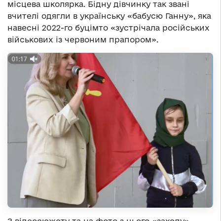
місцева школярка. Бідну дівчинку так звані
вчителі одягли в українську «бабусю Ганну», яка
навесні 2022-го буцімто «зустрічала російських
військових із червоним прапором».
З відеосюжету та на фото з цього «заходу»