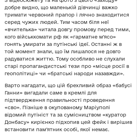
добре видно, що маленькій дівчинці важко
тримати червоний прапор і лячно знаходитися
серед чужих людей. Тим часом біля неї
«вчителька» читала довгу промову перед тими,
кого військкомати рф як «гарматне м’ясо»
гонять умирати за путінські ідеї. Останні ж в
той момент знали, що їм лишалося не довго
радуватися життю. Тому особливо не слухали
старі пропагандистські тези про «місце росії в
геополітиці» чи «братські народи назавжди».
Варто нагадати, що цій брехливий образ «бабусі
Ганни» вигадали саме в кремлі для
підтвердження правильності проведення
«сво». Пізніше в окупованому Маріуполі
відомий путініст та за сумісництвом «куратор
Донбасу» кирієнко підхопив цей фейк і вирішив
встановити пам’ятник особі, якої немає.