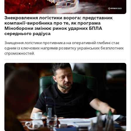
Знекровлення логістики ворога: представник
компанії-виробника про те, як програма
Міноборони змінює ринок ударних БПЛА
середнього радіуса
Знищення логістики противника на оперативній глибині стає
одним із ключових напрямів розвитку українських безпілотних
спроможностей.