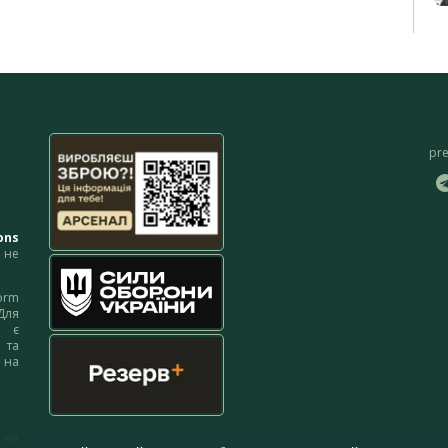
pr
ons
не
orm
Для
м є
 та
 на
 на