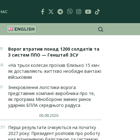
НАС
ENGLISH
35
Ворог втратив понад 1200 солдатів та
3 систем ППО — Генштаб ЗСУ
58
«На трьох колесах проїхав близько 15 км»:
як доставляють життєво необхідні вантажі
військовим
37
Знекровлення логістики ворога:
представник компанії-виробника про те,
як програма Міноборони змінює ринок
ударних БПЛА середнього радіуса
06.08.2026
:51
Перші результати очікуються на початку
2027 року: Президент розповів про роботу
над вітчизняною балістикою та системою