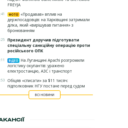
FREYJA
:41
«Продавав» вплив на
ФОТО
держпосадовців: на Харківщині затримали
ділка, який «вирішував питання» з
бронюванням
:25
Президент доручив підготувати
спеціальну санкційну операцію проти
російського ОПК
:11
На Луганщині Apachi розгромили
ВІДЕО
логістику окупантів: уражено
електростанцію, АЗС і транспорт
:53
Обіцяв «списати» за $11 тисяч:
підполковник НГУ постане перед судом
ВСІ НОВИНИ
АКАНСІЇ