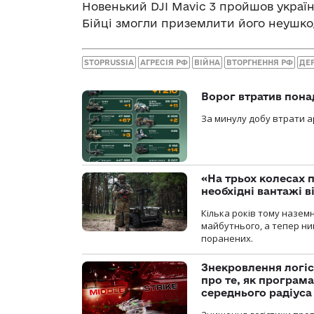
Новенький DJI Mavic 3 пройшов україн
Бійці змогли приземлити його неушко
STOPRUSSIA
АГРЕСІЯ РФ
ВІЙНА
ВТОРГНЕННЯ РФ
ДЕ
Ворог втратив пона
За минулу добу втрати ар
«На трьох колесах 
необхідні вантажі 
Кілька років тому назем
майбутнього, а тепер ни
поранених.
Знекровлення логіс
про те, як програм
середнього радіуса