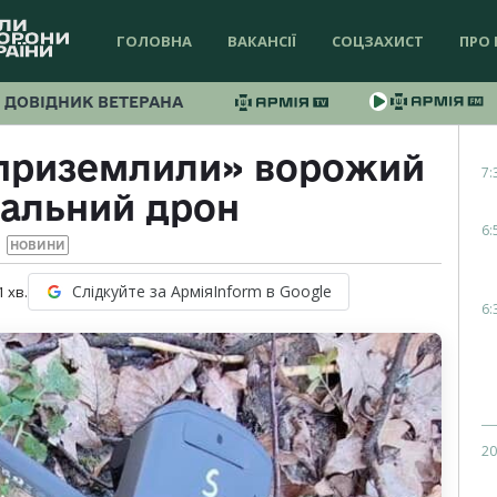
ГОЛОВНА
ВАКАНСІЇ
СОЦЗАХИСТ
ПРО 
ДОВІДНИК ВЕТЕРАНА
«приземлили» ворожий
7:
вальний дрон
6:
НОВИНИ
Слідкуйте за АрміяInform в Google
1
хв.
6:
20