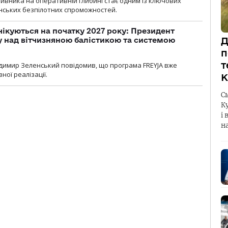
ивника на оперативній глибині стає одним із ключових
нських безпілотних спроможностей.
чікуються на початку 2027 року: Президент
Д
у над вітчизняною балістикою та системою
п
т
димир Зеленський повідомив, що програма FREYJA вже
ної реалізації.
К
С
К
і 
н