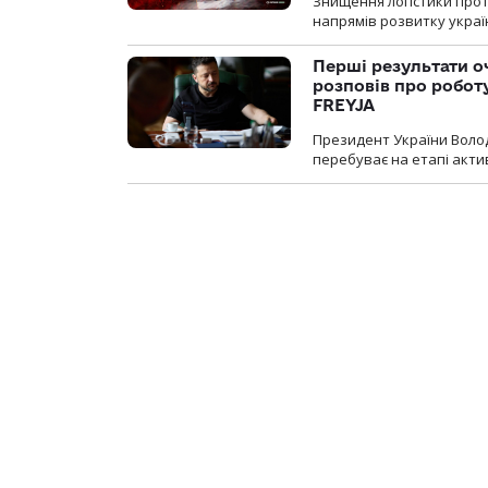
Знищення логістики прот
напрямів розвитку украї
Перші результати о
розповів про робот
FREYJA
Президент України Воло
перебуває на етапі актив