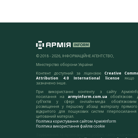
© 2018 - 2026, ІНФОРМАЦІЙНЕ АГЕНТСТВО,
Міністерство оборони України
Контент доступний за ліцензією
Creative Comm
Attribution 4.0 International license
якщо 
зазначено інше.
При використанні контенту з сайту АрміяInf
посилання на
armyinform.com.ua
обов’язкове. 
суб’єктів у сфері онлайн-медіа обов’язкови
розміщення у першому абзаці матеріалу прямого
відкритого для пошукових систем гіперпосилання
цитований матеріал.
Політика користування сайтом АрміяInform
Політика використання файлів cookie
Зауваження та пропозиції по роботі сайту надсилайте