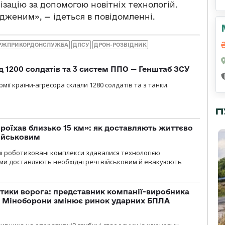
ізацію за допомогою новітніх технологій.
дженим», — ідеться в повідомленні.
РЖПРИКОРДОНСЛУЖБА
ДПСУ
ДРОН-РОЗВІДНИК
д 1200 солдатів та 3 систем ППО — Генштаб ЗСУ
мії країни-агресора склали 1280 солдатів та з танки.
П
проїхав близько 15 км»: як доставляють життєво
військовим
ні роботизовані комплекси здавалися технологією
ми доставляють необхідні речі військовим й евакуюють
тики ворога: представник компанії-виробника
а Міноборони змінює ринок ударних БПЛА