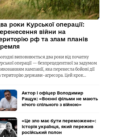
ва роки Курської операції:
еренесення війни на
ериторію рф та злам планів
ремля
ьогодні виповнюється два роки від початку
урської операції — безпрецедентної за задумом
виконанням кампанії, яка перенесла бойові дії
а територію держави-агресора. Цей крок…
Актор і офіцер Володимир
Ращук: «Воєнні фільми не мають
нічого спільного з війною»
«Це зло має бути переможене»:
історія українця, який пережив
російський полон