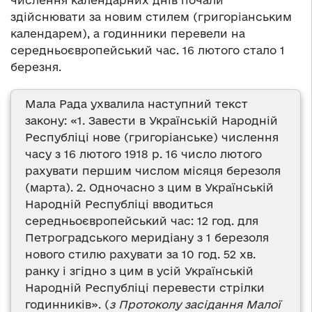
числення календарних днів почали
здійснювати за новим стилем (григоріанським
календарем), а годинники перевели на
середньоєвропейський час. 16 лютого стало 1
березня.
Мала Рада ухвалила наступний текст
закону: «1. Завести в Українській Народній
Республіці нове (григоріанське) числення
часу з 16 лютого 1918 р. 16 число лютого
рахувати першим числом місяця березоля
(марта). 2. Одночасно з цим в Українській
Народній Республіці вводиться
середньоєвропейський час: 12 год. для
Петроградського меридіану з 1 березоля
нового стилю рахувати за 10 год. 52 хв.
ранку і згідно з цим в усій Українській
Народній Республіці перевести стрілки
годинників». (
з Протоколу засідання Малої