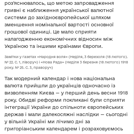
роз’яснювалось, що метою запровадження
гривні є наближення української валютної
системи до західноєвропейської шляхом
зменшення номінальної вартості основної
грошової одиниці. Це мало сприяти
налагодженню економічних відносин між
Україною та іншими країнами Європи.
Замітки у газетах «Народня воля» (Неділя, 3 березоля (18 лютого).
№ 22. С. 1, ліворуч) і «Нова Рада» (Неділя 3 березня (18 лютого) 1918
року. № 25. С. 3, праворуч)
Так модерний календар і нова національна
валюта прийшли до українців одночасно із
визволенням Києва — у перший день весни 1918
року. Обидві реформи покликані були сприяти
інтеграції України до спільноти європейських
держав і мали далекосяжні наслідки — сьогодні
у вільній Україні ми лічимо дні за
григоріанським календарем і розраховуємось