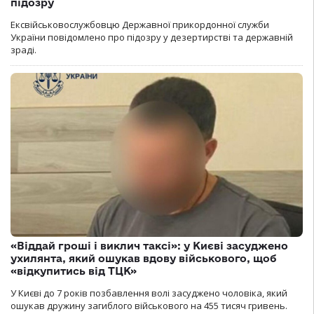
підозру
Ексвійськовослужбовцю Державної прикордонної служби
України повідомлено про підозру у дезертирстві та державній
зраді.
«Віддай гроші і виклич таксі»: у Києві засуджено
ухилянта, який ошукав вдову військового, щоб
«відкупитись від ТЦК»
У Києві до 7 років позбавлення волі засуджено чоловіка, який
ошукав дружину загиблого військового на 455 тисяч гривень.