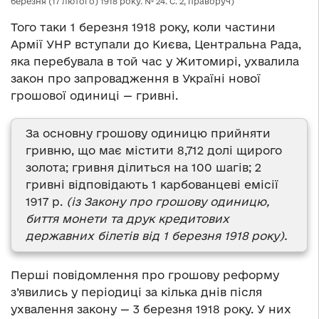
березня (17 лютого) 1918 року. № 24. С. 2, праворуч)
Того таки 1 березня 1918 року, коли частини
Армії УНР вступали до Києва, Центральна Рада,
яка перебувала в той час у Житомирі, ухвалила
закон про запровадження в Україні нової
грошової одиниці — гривні.
За основну грошову одиницю прийняти
гривню, що має містити 8,712 долі щирого
золота; гривня ділиться на 100 шагів; 2
гривні відповідають 1 карбованцеві емісії
1917 р.
(із Закону про грошову одиницю,
биття монети та друк кредитових
державних білетів від 1 березня 1918 року).
Перші повідомлення про грошову реформу
з’явились у періодиці за кілька днів після
ухвалення закону — 3 березня 1918 року. У них