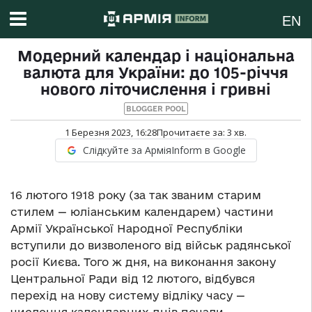
EN
Модерний календар і національна
валюта для України: до 105-річчя
нового літочислення і гривні
BLOGGER POOL
1 Березня 2023, 16:28
Прочитаєте за:
3
хв.
Слідкуйте за АрміяInform в Google
16 лютого 1918 року (за так званим старим
стилем — юліанським календарем) частини
Армії Української Народної Республіки
вступили до визволеного від військ радянської
росії Києва. Того ж дня, на виконання закону
Центральної Ради від 12 лютого, відбувся
перехід на нову систему відліку часу —