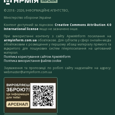
© 2018 - 2026, ІНФОРМАЦІЙНЕ АГЕНТСТВО,
Міністерство оборони України
Контент доступний за ліцензією
Creative Commons Attribution 4.0
International license
якщо не зазначено інше.
При використанні контенту з сайту АрміяInform посилання на
armyinform.com.ua
обов’язкове. Для суб’єктів у сфері онлайн-медіа
обов’язковим є розміщення у першому абзаці матеріалу прямого та
відкритого для пошукових систем гіперпосилання на цитований
матеріал.
Політика користування сайтом АрміяInform
Політика використання файлів cookie
Зауваження та пропозиції по роботі сайту надсилайте на адресу:
webmaster@armyinform.com.ua