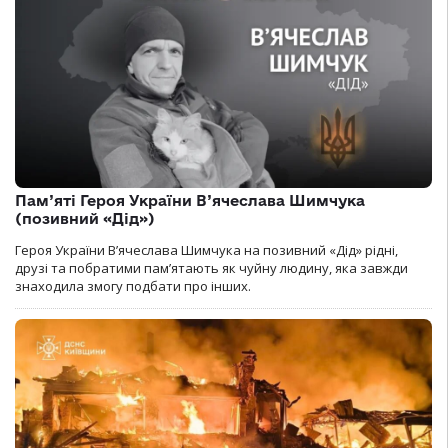
Пам’яті Героя України В’ячеслава Шимчука
(позивний «Дід»)
Героя України В’ячеслава Шимчука на позивний «Дід» рідні,
друзі та побратими пам’ятають як чуйну людину, яка завжди
знаходила змогу подбати про інших.