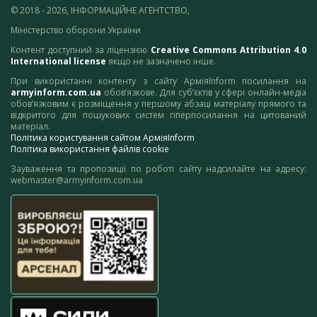
© 2018 - 2026, ІНФОРМАЦІЙНЕ АГЕНТСТВО,
Міністерство оборони України
Контент доступний за ліцензією
Creative Commons Attribution 4.0
International license
якщо не зазначено інше.
При використанні контенту з сайту АрміяInform посилання на
armyinform.com.ua
обов’язкове. Для суб’єктів у сфері онлайн-медіа
обов’язковим є розміщення у першому абзаці матеріалу прямого та
відкритого для пошукових систем гіперпосилання на цитований
матеріал.
Політика користування сайтом АрміяInform
Політика використання файлів cookie
Зауваження та пропозиції по роботі сайту надсилайте на адресу:
webmaster@armyinform.com.ua