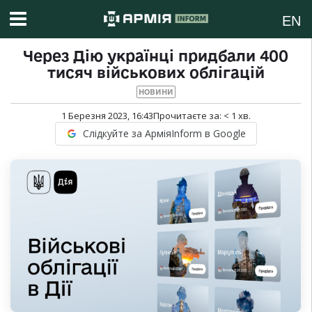
EN
Через Дію українці придбали 400
тисяч військових облігацій
НОВИНИ
1 Березня 2023, 16:43
Прочитаєте за:
< 1
хв.
Слідкуйте за АрміяInform в Google