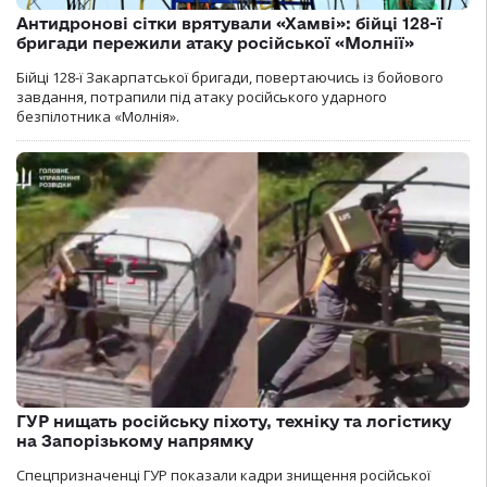
Антидронові сітки врятували «Хамві»: бійці 128-ї
бригади пережили атаку російської «Молнії»
Бійці 128-ї Закарпатської бригади, повертаючись із бойового
завдання, потрапили під атаку російського ударного
безпілотника «Молнія».
ГУР нищать російську піхоту, техніку та логістику
на Запорізькому напрямку
Спецпризначенці ГУР показали кадри знищення російської