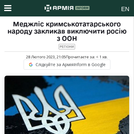
EN
Меджліс кримськотатарського
народу закликав виключити росію
з ООН
РЕГІОНИ
28 Лютого 2023, 21:05
Прочитаєте за:
< 1
хв.
Слідкуйте за АрміяInform в Google