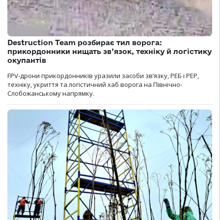
Destruction Team розбирає тил ворога:
прикордонники нищать зв’язок, техніку й логістику
окупантів
FPV-дрони прикордонників уразили засоби зв’язку, РЕБ і РЕР,
техніку, укриття та логістичний хаб ворога на Північно-
Слобожанському напрямку.