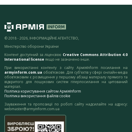
© 2018 - 2026, ІНФОРМАЦІЙНЕ АГЕНТСТВО,
Міністерство оборони України
Контент доступний за ліцензією
Creative Commons Attribution 4.0
International license
якщо не зазначено інше.
При використанні контенту з сайту АрміяInform посилання на
armyinform.com.ua
обов’язкове. Для суб’єктів у сфері онлайн-медіа
обов’язковим є розміщення у першому абзаці матеріалу прямого та
відкритого для пошукових систем гіперпосилання на цитований
матеріал.
Політика користування сайтом АрміяInform
Політика використання файлів cookie
Зауваження та пропозиції по роботі сайту надсилайте на адресу:
webmaster@armyinform.com.ua