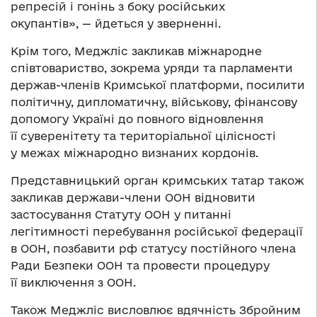
репресій і гонінь з боку російських
окупантів», — йдеться у зверненні.
Крім того, Меджліс закликав міжнародне
співтовариство, зокрема уряди та парламенти
держав-членів Кримської платформи, посилити
політичну, дипломатичну, військову, фінансову
допомогу Україні до повного відновлення
її суверенітету та територіальної цілісності
у межах міжнародно визнаних кордонів.
Представницький орган кримських татар також
закликав держави-члени ООН відновити
застосування Статуту ООН у питанні
легітимності перебування російської федерації
в ООН, позбавити рф статусу постійного члена
Ради Безпеки ООН та провести процедуру
її виключення з ООН.
Також Меджліс висловлює вдячність Збройним