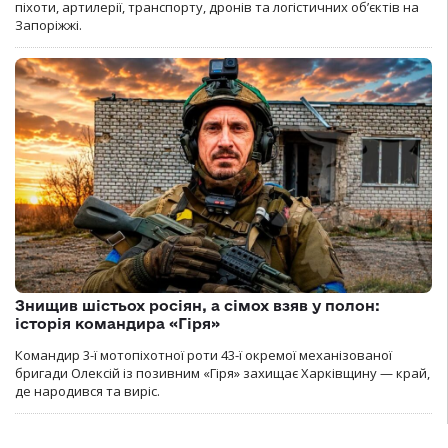
піхоти, артилерії, транспорту, дронів та логістичних об’єктів на
Запоріжжі.
Знищив шістьох росіян, а сімох взяв у полон:
історія командира «Гіря»
Командир 3-ї мотопіхотної роти 43-ї окремої механізованої
бригади Олексій із позивним «Гіря» захищає Харківщину — край,
де народився та виріс.