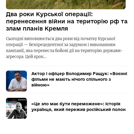
Два роки Курської операції:
перенесення війни на територію рф та
злам планів Кремля
Сьогодні виповнюється два роки від початку Курської
операції — безпрецедентної за задумом і виконанням
кампанії, яка перенесла бойові дії на територію держави-
агресора. Цей крок…
Актор і офіцер Володимир Ращук: «Воєнні
фільми не мають нічого спільного з
війною»
«Це зло має бути переможене»: історія
українця, який пережив російський полон