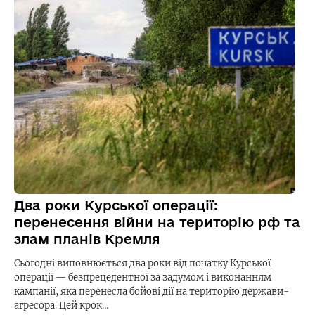
Два роки Курської операції:
перенесення війни на територію рф та
злам планів Кремля
Сьогодні виповнюється два роки від початку Курської
операції — безпрецедентної за задумом і виконанням
кампанії, яка перенесла бойові дії на територію держави-
агресора. Цей крок…