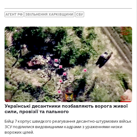
АГЕНТ РФ
ЗВІЛЬНЕННЯ ХАРКІВЩИНИ
СБУ
Українські десантники позбавляють ворога живої
сили, провізії та пального
Бійці 7 корпус швидкого реагування десантно-штурмових військ
ЗСУ поділилися видовищними кадрами з ураженнями низки
ворожих цілей.