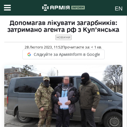
EN
Допомагав лікувати загарбників:
затримано агента рф з Куп’янська
НОВИНИ
28 Лютого 2023, 11:52
Прочитаєте за:
< 1
хв.
Слідкуйте за АрміяInform в Google