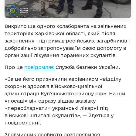
Викрито ще одного колаборанта на звільнених
територіях Харківської області, який після
захоплення підтримав російських загарбників і
добровільно запропонував їм свою допомогу в
організації лікування поранених окупантів.
Про це
повідомляє
Служба безпеки України.
«За це його призначили керівником «відділу
охорони здоров’я військово-цивільної
адміністрації Куп’янського району рф». На цій
«посаді» він одразу віддав вказівку
«переобладнати» українські лікарні під
військові шпиталі окупантів», — йдеться у
повідомленні.
Зловмисник особисто розпорядився