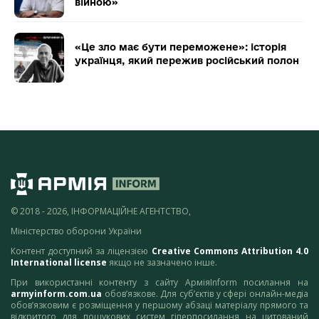
війною»
«Це зло має бути переможене»: історія
українця, який пережив російський полон
© 2018 - 2026, ІНФОРМАЦІЙНЕ АГЕНТСТВО,
Міністерство оборони України
Контент доступний за ліцензією
Creative Commons Attribution 4.0
International license
якщо не зазначено інше.
При використанні контенту з сайту АрміяInform посилання на
armyinform.com.ua
обов’язкове. Для суб’єктів у сфері онлайн-медіа
обов’язковим є розміщення у першому абзаці матеріалу прямого та
відкритого для пошукових систем гіперпосилання на цитований