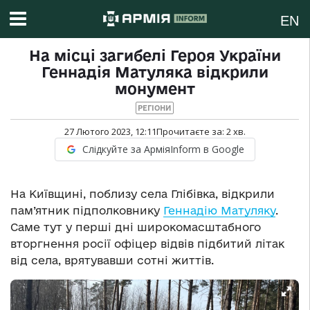
EN
На місці загибелі Героя України
Геннадія Матуляка відкрили
монумент
РЕГІОНИ
27 Лютого 2023, 12:11
Прочитаєте за:
2
хв.
Слідкуйте за АрміяInform в Google
На Київщині, поблизу села Глібівка, відкрили
пам’ятник підполковнику
Геннадію Матуляку
.
Саме тут у перші дні широкомасштабного
вторгнення росії офіцер відвів підбитий літак
від села, врятувавши сотні життів.