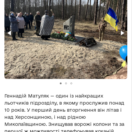
Геннадій Матуляк — один із найкращих
льотчиків підрозділу, в якому прослужив понад
10 років. У перший день вторгнення він літав і
над Херсонщиною, і над рідною
Миколаївщиною. Знищував ворожі колони та за
першої ж можливості телефонував коханій