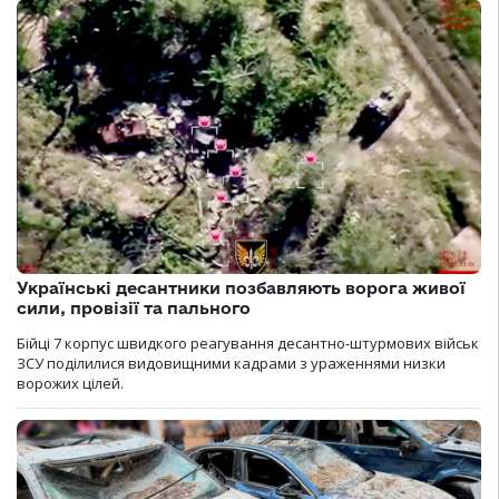
Українські десантники позбавляють ворога живої
сили, провізії та пального
Бійці 7 корпус швидкого реагування десантно-штурмових військ
ЗСУ поділилися видовищними кадрами з ураженнями низки
ворожих цілей.