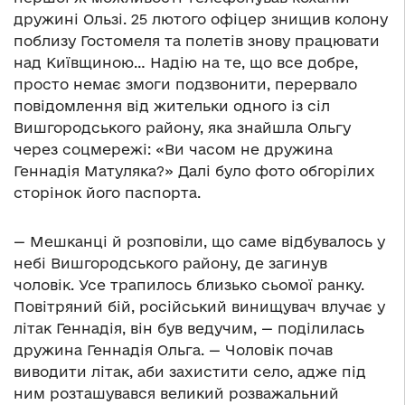
дружині Ользі. 25 лютого офіцер знищив колону
поблизу Гостомеля та полетів знову працювати
над Київщиною… Надію на те, що все добре,
просто немає змоги подзвонити, перервало
повідомлення від жительки одного із сіл
Вишгородського району, яка знайшла Ольгу
через соцмережі: «Ви часом не дружина
Геннадія Матуляка?» Далі було фото обгорілих
сторінок його паспорта.
— Мешканці й розповіли, що саме відбувалось у
небі Вишгородського району, де загинув
чоловік. Усе трапилось близько сьомої ранку.
Повітряний бій, російський винищувач влучає у
літак Геннадія, він був ведучим, — поділилась
дружина Геннадія Ольга. — Чоловік почав
виводити літак, аби захистити село, адже під
ним розташувався великий розважальний