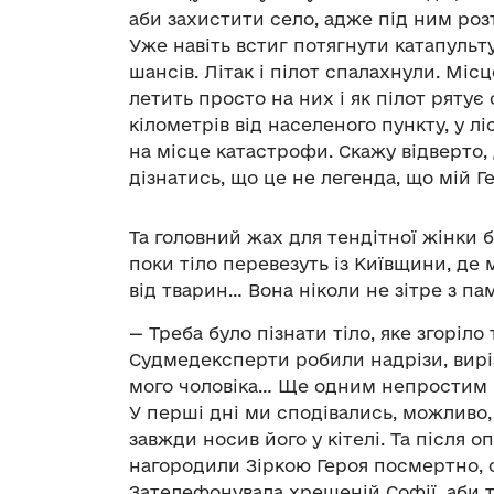
аби захистити село, адже під ним ро
Уже навіть встиг потягнути катапульт
шансів. Літак і пілот спалахнули. Місц
летить просто на них і як пілот рятує
кілометрів від населеного пункту, у лі
на місце катастрофи. Скажу відверто,
дізнатись, що це не легенда, що мій Г
Та головний жах для тендітної жінки б
поки тіло перевезуть із Київщини, де
від тварин… Вона ніколи не зітре з п
— Треба було пізнати тіло, яке згоріло
Судмедексперти робили надрізи, виріз
мого чоловіка… Ще одним непростим м
У перші дні ми сподівались, можливо, 
завжди носив його у кітелі. Та після 
нагородили Зіркою Героя посмертно, 
Зателефонувала хрещеній Софії, аби т