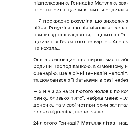
підполковнику Геннадію Матуляку зва
перетворила щасливе життя родини 
— Я прекрасно розуміла, що виходжу за
війна. Розуміла, що він ніколи не хова
найскладніші завдання, — ділиться Ол
що звання Героя того не варте… Але як
не кохала…
Ольга розповідає, що широкомасштабне
родини несподіванкою, в сімейному к
сценарію. Ще в січні Геннадій наполіг
та домовився з її батьками в разі небе
— У ніч з 23 на 24 лютого чоловік по к
ранку, близько п’ятої, набрав мене: «
донечку, та у свої чотири роки запита
Чесно відповіла, що не знаю…
24 лютого Геннадій Матуляк літав і н