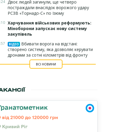
:24
Двоє людей загинули, ще четверо
постраждали внаслідок ворожого удару
РСЗВ «Торнадо-С» по Ізюму
:10
Харчування військових реформують:
Міноборони запускає нову систему
закупівель
:57
Вбивати ворога на відстані:
ВІДЕО
створено систему, яка дозволяє керувати
дронами за сотні кілометрів від фронту
ВСІ НОВИНИ
АКАНСІЇ
Гранатометник
від 21000 до 120000 грн
Кривий Ріг