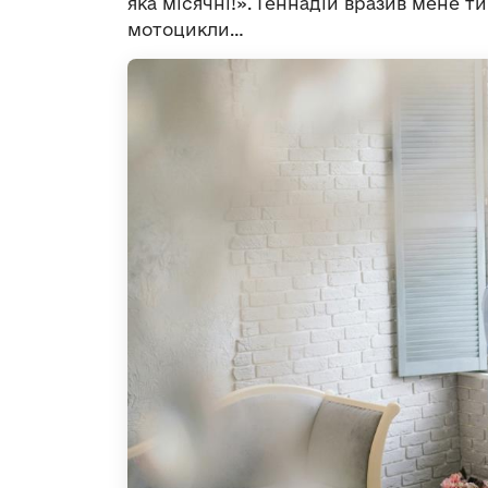
яка місячні!». Геннадій вразив мене т
мотоцикли…