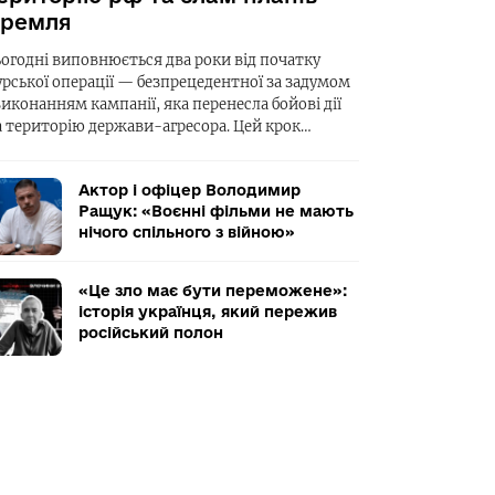
ремля
ьогодні виповнюється два роки від початку
урської операції — безпрецедентної за задумом
виконанням кампанії, яка перенесла бойові дії
а територію держави-агресора. Цей крок…
Актор і офіцер Володимир
Ращук: «Воєнні фільми не мають
нічого спільного з війною»
«Це зло має бути переможене»:
історія українця, який пережив
російський полон