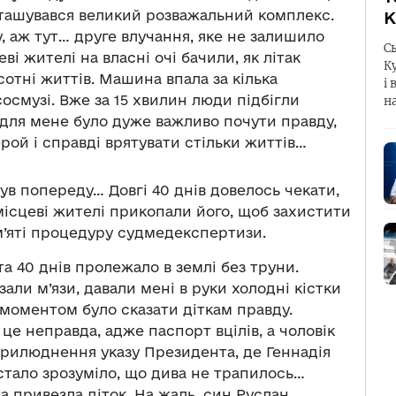
зташувався великий розважальний комплекс.
К
у, аж тут… друге влучання, яке не залишило
С
еві жителі на власні очі бачили, як літак
К
 сотні життів. Машина впала за кілька
і 
сосмузі. Вже за 15 хвилин люди підбігли
н
 для мене було дуже важливо почути правду,
ерой і справді врятувати стільки життів…
ув попереду… Довгі 40 днів довелось чекати,
 місцеві жителі прикопали його, щоб захистити
ам’яті процедуру судмедекспертизи.
 та 40 днів пролежало в землі без труни.
али м’язи, давали мені в руки холодні кістки
оментом було сказати діткам правду.
це неправда, адже паспорт вцілів, а чоловік
оприлюднення указу Президента, де Геннадія
стало зрозуміло, що дива не трапилось…
а привезла діток. На жаль, син Руслан