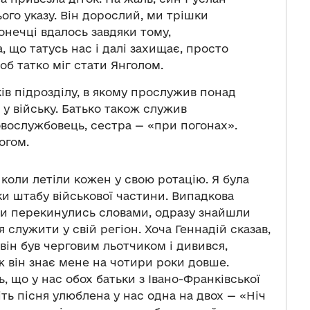
ього указу. Він дорослий, ми трішки
онечці вдалось завдяки тому,
 що татусь нас і далі захищає, просто
об татко міг стати Янголом.
ів підрозділу, в якому прослужив понад
 у війську. Батько також служив
ковослужбовець, сестра — «при погонах».
огом.
 коли летіли кожен у свою ротацію. Я була
ки штабу військової частини. Випадкова
. Ми перекинулись словами, одразу знайшли
 служити у свій регіон. Хоча Геннадій сказав,
 він був черговим льотчиком і дивився,
 він знає мене на чотири роки довше.
ь, що у нас обох батьки з Івано-Франківської
іть пісня улюблена у нас одна на двох — «Ніч