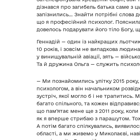
дізнався про загибель батька саме з ц
запізнились… Знайти потрібні слова д
що я професійний психолог. Пояснила,
довелось подарувати його тіло Богу, щ
Геннадій — один із найкращих льотчик
10 років, і зовсім не випадкова людина
у винищувальній авіації, зять — війсь
Та й дружина Ольга — служить психол
— Ми познайомились улітку 2015 року,
психологом, а він начальником розвід
зустріч, якої могло б і не трапитись
багато спільного, та кожен відправився
що пам’ятає мене ще з 2011 року, коли
як я вперше стрибаю з парашутом. Тож
А потім багато спілкувались, виявилос
області, а ми живемо у Миколаєві, нав