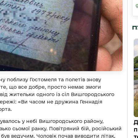
П
у поблизу Гостомеля та полетів знову
е, що все добре, просто немає змоги
від жительки одного із сіл Вишгородського
мережі: «Ви часом не дружина Геннадія
орта.
увалось у небі Вишгородського району,
Д
зько сьомої ранку. Повітряний бій, російський
п
 був ведучим. Чоловік почав виводити літак,
т