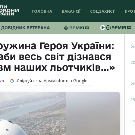
ГОЛОВНА
ВАКАНСІЇ
СОЦЗАХИСТ
ПРО 
ДОВІДНИК ВЕТЕРАНА
ружина Героя України:
20
аби весь світ дізнався
20
зм наших льотчиків…»
Слідкуйте за АрміяInform в Google
хв.
20
19
19