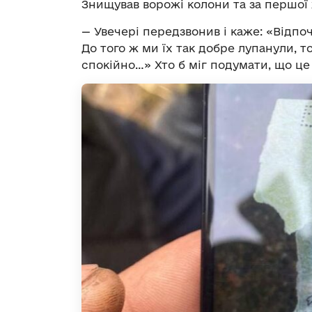
Знищував ворожі колони та за першої
— Увечері передзвонив і каже: «Відпоч
До того ж ми їх так добре лупанули, 
спокійно…» Хто б міг подумати, що це