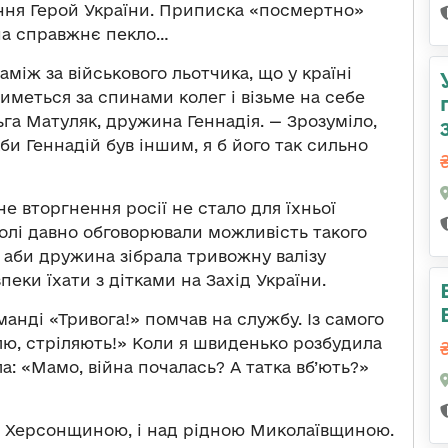
ння Герой України. Приписка «посмертно»
на справжнє пекло…
між за військового льотчика, що у країні
тиметься за спинами колег і візьме на себе
ьга Матуляк, дружина Геннадія. — Зрозуміло,
би Геннадій був іншим, я б його так сильно
 вторгнення росії не стало для їхньої
олі давно обговорювали можливість такого
, аби дружина зібрала тривожну валізу
зпеки їхати з дітками на Захід України.
оманді «Тривога!» помчав на службу. Із самого
Олю, стріляють!» Коли я швиденько розбудила
ла: «Мамо, війна почалась? А татка вб’ють?»
ад Херсонщиною, і над рідною Миколаївщиною.