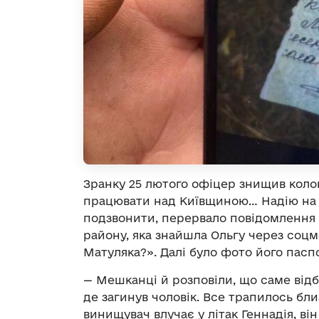
Зранку 25 лютого офіцер знищив колон
працювати над Київщиною… Надію на т
подзвонити, перервало повідомлення 
району, яка знайшла Ольгу через соц
Матуляка?». Далі було фото його пасп
— Мешканці й розповіли, що саме відб
де загинув чоловік. Все трапилось бли
винищувач влучає у літак Геннадія, він