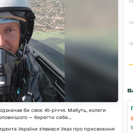
19
19
18
В
відзначав би своє 45-річчя. Мабуть, колеги
головнішого — берегти себе…
зидента України з’явився Указ про присвоєння