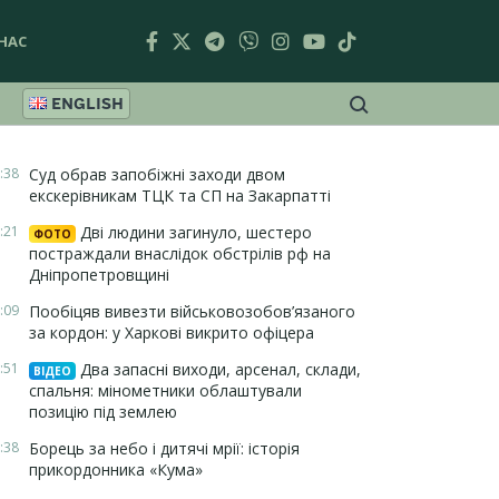
НАС
ENGLISH
:38
Суд обрав запобіжні заходи двом
екскерівникам ТЦК та СП на Закарпатті
:21
Дві людини загинуло, шестеро
ФОТО
постраждали внаслідок обстрілів рф на
Дніпропетровщині
:09
Пообіцяв вивезти військовозобов’язаного
за кордон: у Харкові викрито офіцера
:51
Два запасні виходи, арсенал, склади,
ВІДЕО
спальня: мінометники облаштували
позицію під землею
:38
Борець за небо і дитячі мрії: історія
прикордонника «Кума»